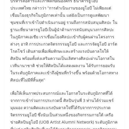
บริหารสื่อสารและภาพลักษณ์องค์กร ธนาคารยูโอบี
ประเทศไทย กล่าวว่า “การดำเนินงานของยูโอบี ไม่เพียงแต่
เชื่อมโยงธุรกิจในภูมิภาคเท่านั้น แต่ยังเป็นการดูแลพัฒนา
ชุมชนที่เราเข้าไปดำเนินงานอยู่ รวมถึงการสนับสนุนศิลปะ ใน
ฐานะที่ธนาคารยูโอบีเป็นผู้นำด้านการสนับสนุนวงการศิลปะ
ในภูมิภาคเอเชีย เราเชื่อมโยงศิลปะเข้ากับผู้คนผ่านโครงการ
ต่างๆ อาทิ การประกวดจิตรกรรมยูโอบี และการจัดยูโอบี อาร์ต
โรดโชว์ เดินสายเพื่อเพิ่มทักษะและสร้างแรงบันดาลใจให้
ศิลปิน พร้อมทั้งส่งเสริมความเป็นเลิศทางศิลปะผ่านโอกาสใน
เวทีนานาชาติ ช่วยให้ศิลปินได้แสดงผลงาน ได้รับการยอมรับ
ในระดับภูมิภาคและเข้าถึงผู้ชมที่กว้างขึ้น พร้อมด้วยโอกาสทาง
ศิลปะที่ไม่มีที่สิ้นสุด”
เพื่อให้เห็นภาพประสบการณ์และโอกาสในระดับภูมิภาคที่ได้
จากการเข้าร่วมการประกวดนี้ ศิลปินรุ่นพี่ 3 ท่านได้ร่วมแชร์
มุมมอง ความคิดและแรงบันดาลใจที่ได้รับจากการประกวด
จิตรกรรมยูโอบี ซึ่งนับเป็นส่วนหนึ่งของกิจกรรมภายใต้ เครือ
ข่ายศิลปินยูโอบี (UOB Artist Alumni Network) ระดับภูมิภาค