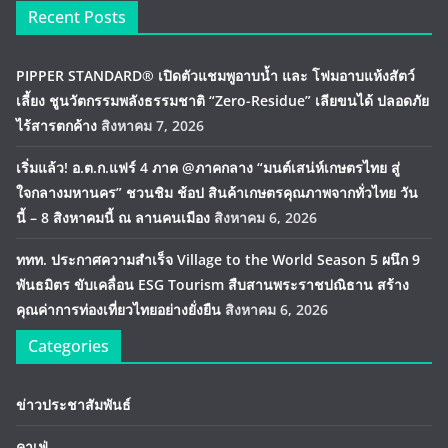
Recent Posts
PIPPER STANDARD® เปิดตัวแชมพูอาบน้ำ และ โฟมอาบแห้งสัตว์
เลี้ยง ชูนวัตกรรมพลังธรรมชาติ “Zero-Residue” เลียขนได้ ปลอดภัย
ไร้สารตกค้าง
สิงหาคม 7, 2026
เริ่มแล้ว! อ.ต.ก.แฟร์ 4 ภาค @ภาคกลาง “มนต์เสน่ห์เกษตรไทย สู่
ใจกลางมหานคร” ชวนชิม ช้อป สินค้าเกษตรคุณภาพจากทั่วไทย วัน
นี้ – 8 สิงหาคมนี้ ณ ลานคนเมือง
สิงหาคม 6, 2026
ททท. ประกาศความสำเร็จ Village to the World Season 5 ผนึก 9
พันธมิตร ขับเคลื่อน ESG Tourism สืบสานพระราชปณิธาน สร้าง
คุณค่าการท่องเที่ยวไทยอย่างยั่งยืน
สิงหาคม 6, 2026
Categories
ข่าวประชาสัมพันธ์
คาเฟ่