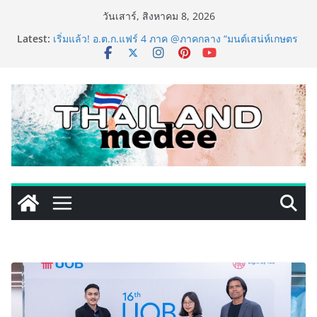
Skip
วันเสาร์, สิงหาคม 8, 2026
to
Latest:
เริ่มแล้ว! อ.ต.ก.แฟร์ 4 ภาค @ภาคกลาง “มนต์เสน่ห์เกษตร
content
ไทย สู่ใจกลางมหานคร” ชวนชิม ช้อป สินค้าเกษตร
คุณภาพจากทั่วไทย วันนี้ – 8 สิงหาคมนี้ ณ ลานคนเมือง
ททท. ประกาศความสำเร็จ Village to the World Season
5 ผนึก 9 พันธมิตร ขับเคลื่อน ESG Tourism สืบสานพระ
ราชปณิธาน สร้างคุณค่าการท่องเที่ยวไทยอย่างยั่งยืน
เหิงลี่ แมนูแฟคเจอริ่ง เทคโนโลยี (ไทยแลนด์) เปิดโรงงาน
แห่งใหม่ในชลบุรี เดินหน้าขยายฐานการผลิตสู่เอเชียตะวัน
ออกเฉียงใต้ เสริมแกร่งยุทธศาสตร์ระดับโลก
TECNO ประกาศทรานส์ฟอร์มจากเกมมิ่งโฟน สู่ไลฟ์สไตล์
แฟชั่นไอเท็ม เสิร์ฟใหญ่ปักหมุดแลนมาร์คใหม่กลางสถานี
MRT วาง POVA 8 Series จุดเริ่มต้นครั้งสำคัญ
PIPPER STANDARD® เปิดตัวแชมพูอาบน้ำ และ โฟมอาบ
แห้งสัตว์เลี้ยง ชูนวัตกรรมพลังธรรมชาติ “Zero-Residue”
เลียขนได้ ปลอดภัย ไร้สารตกค้าง