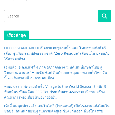
เรื่องล่าสุด
PIPPER STANDARD® เปิดตัวแชมพูอาบน้ำ และ โฟมอาบแห้งสัตว์
เลี้ยง ชูนวัตกรรมพลังธรรมชาติ “Zero-Residue” เลียขนได้ ปลอดภัย
ไร้สารตกค้าง
เริ่มแล้ว! อ.ต.ก.แฟร์ 4 ภาค @ภาคกลาง “มนต์เสน่ห์เกษตรไทย สู่
ใจกลางมหานคร” ชวนชิม ช้อป สินค้าเกษตรคุณภาพจากทั่วไทย วัน
นี้ – 8 สิงหาคมนี้ ณ ลานคนเมือง
ททท. ประกาศความสำเร็จ Village to the World Season 5 ผนึก 9
พันธมิตร ขับเคลื่อน ESG Tourism สืบสานพระราชปณิธาน สร้าง
คุณค่าการท่องเที่ยวไทยอย่างยั่งยืน
เหิงลี่ แมนูแฟคเจอริ่ง เทคโนโลยี (ไทยแลนด์) เปิดโรงงานแห่งใหม่ใน
ชลบุรี เดินหน้าขยายฐานการผลิตสู่เอเชียตะวันออกเฉียงใต้ เสริม