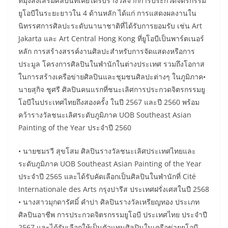
ที่มุ่งส่งเสริมศิลปินที่เคยได้รับรางวัลจากการประกวดจิตรกรรม
ยูโอบีในระยะยาวใน 4 ด้านหลัก ได้แก่ การแสดงผลงานใน
นิทรรศการศิลปะระดับนานาชาติที่ได้รับการยอมรับ เช่น Art
Jakarta และ Art Central Hong Kong ที่ยูโอบีเป็นพาร์ตเนอร์
หลัก การสร้างสรรค์งานศิลปะสำหรับการจัดแสดงหรือการ
ประมูล โครงการศิลปินในพำนักในต่างประเทศ รวมถึงโอกาส
ในการสร้างเครือข่ายศิลปินและชุมชนศิลปะต่างๆ ในภูมิภาค•
นายสุกิจ ชูศรี ศิลปินคนแรกที่ชนะเลิศการประกวดจิตรกรรมยู
โอบีในประเทศไทยถึงสองครั้ง ในปี 2567 และปี 2560 พร้อม
คว้ารางวัลชนะเลิศระดับภูมิภาค UOB Southeast Asian
Painting of the Year ประจำปี 2560
• นายชมรวี สุขโสม ศิลปินรางวัลชนะเลิศประเทศไทยและ
ระดับภูมิภาค UOB Southeast Asian Painting of the Year
ประจำปี 2565 และได้รับคัดเลือกเป็นศิลปินในพำนักที่ Cité
Internationale des Arts กรุงปารีส ประเทศฝรั่งเศสในปี 2568
• นางสาวมุกดารัศมิ์ คำปา ศิลปินรางวัลเหรียญทอง ประเภท
ศิลปินอาชีพ การประกวดจิตรกรรมยูโอบี ประเทศไทย ประจำปี
2567 และได้รับเลือกให้เป็นตัวแทนศิลปินในเครือข่ายยูโอบี