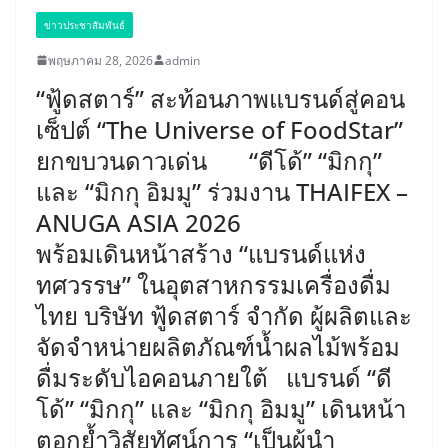
ข่าวประชาสัมพันธ์
พฤษภาคม 28, 2026
admin
“ฟู้ดสตาร์” สะท้อนภาพแบรนด์สู่คอน
เซ็ปต์ “The Universe of FoodStar”
ยกขบวนดาวเด่น “ดีโด้” “มิกกุ”
และ “มิกกุ อิมมู” ร่วมงาน THAIFEX –
ANUGA ASIA 2026
พร้อมเดินหน้าสร้าง “แบรนด์แห่ง
ทศวรรษ” ในอุตสาหกรรมเครื่องดื่ม
ไทย ​บริษัท ฟู้ดสตาร์ จำกัด ผู้ผลิตและ
จัดจำหน่ายผลิตภัณฑ์น้ำผลไม้พร้อม
ดื่มระดับไอคอนภายใต้ แบรนด์ “ดี
โด้” “มิกกุ” และ “มิกกุ อิมมู” เดินหน้า
ตอกย้ำวิสัยทัศน์การ “เป็นผู้นำ