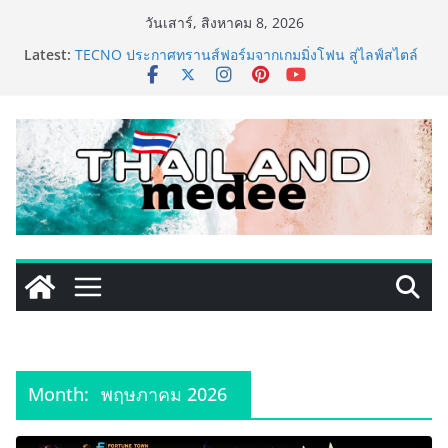
Skip
วันเสาร์, สิงหาคม 8, 2026
to
เหิงลี่ แมนูแฟคเจอริ่ง เทคโนโลยี (ไทยแลนด์) เปิดโรงงาน
Latest:
content
แห่งใหม่ในชลบุรี เดินหน้าขยายฐานการผลิตสู่เอเชียตะวัน
ออกเฉียงใต้ เสริมแกร่งยุทธศาสตร์ระดับโลก
TECNO ประกาศทรานส์ฟอร์มจากเกมมิ่งโฟน สู่ไลฟ์สไตล์
แฟชั่นไอเท็ม เสิร์ฟใหญ่ปักหมุดแลนมาร์คใหม่กลางสถานี
MRT วาง POVA 8 Series จุดเริ่มต้นครั้งสำคัญ
PIPPER STANDARD® เปิดตัวแชมพูอาบน้ำ และ โฟมอาบ
แห้งสัตว์เลี้ยง ชูนวัตกรรมพลังธรรมชาติ “Zero-Residue”
เลียขนได้ ปลอดภัย ไร้สารตกค้าง
เริ่มแล้ว! อ.ต.ก.แฟร์ 4 ภาค @ภาคกลาง “มนต์เสน่ห์เกษตร
ไทย สู่ใจกลางมหานคร” ชวนชิม ช้อป สินค้าเกษตร
คุณภาพจากทั่วไทย วันนี้ – 8 สิงหาคมนี้ ณ ลานคนเมือง
ททท. ประกาศความสำเร็จ Village to the World Season
5 ผนึก 9 พันธมิตร ขับเคลื่อน ESG Tourism สืบสานพระ
ราชปณิธาน สร้างคุณค่าการท่องเที่ยวไทยอย่างยั่งยืน
Month:
พฤษภาคม 2026