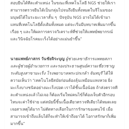
สอบยีนได้ทีละตำแหน่ง ในขณะที่เทคโนโลยี NGS ช่วยให้เรา
สามารถตรวจยีนได้เป็นกลุ่มไปจนถึงยีนทั้งหมดในจีโนมของ
มนุษย์ได้ในระยะเวลาสั้น ๆ ปัจจุบัน NGS อาจไม่ได้เข้ามา
แทนที่เทคโนโลยีดั้งเดิมทั้งหมด แต่จะเริ่มมีบทบาทเพิ่มมากขึ้น
เรื่อย ๆ และให้ผลการตรวจวิเคราะห์ที่ช่วยให้แพทย์พยากรณ์
และวินิจฉัยโรคมะเร็งได้อย่างแม่นยำขึ้น”
นายแพทย์ภาสกร วันชัยจิระบุญ
ผู้ช่วยเลขาธิการแพทยสภา
และผู้ช่วยผู้อำนวยการ และรองประธานศูนย์ความเชี่ยวชาญ
ระดับสูงสาขามะเร็ง โรงพยาบาลพระปกเกล้า จันทบุรี
ได้ให้
ความเห็นว่า “เทคโนโลยีสมัยก่อนต้องลุ้นเหมือนแทงหวย ยิ่ง
มะเร็งบางชนิดอย่างมะเร็งปอด เราได้ชิ้นเนื้อน้อย ถ้าส่งตรวจที
ละตำแหน่งแล้วไม่เจอ ก็ต้องเริ่มใหม่คนไข้ก็ต้องเจ็บตัวอีกรอบ
ไหนจะค่าใช้จ่าย แต่สมัยนี้ชิ้นเนื้อเดียวตรวจทีเดียวได้หมดเลย
เจอสาเหตุได้มาก ไม่ตัดทางเลือกในการรักษาของคนไข้ เมื่อ
สามารถเข้าถึงแล็บได้ก็จะทำให้เข้าถึงยาได้ โอกาสรักษาก็เพิ่ม
มากขึ้น”