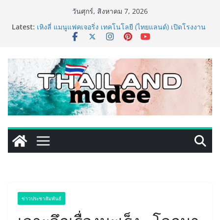
Skip
วันศุกร์, สิงหาคม 7, 2026
to
Latest:
เหิงลี่ แมนูแฟคเจอริ่ง เทคโนโลยี (ไทยแลนด์) เปิดโรงงาน
content
แห่งใหม่ในชลบุรี เดินหน้าขยายฐานการผลิตสู่เอเชียตะวัน
ออกเฉียงใต้ เสริมแกร่งยุทธศาสตร์ระดับโลก
TECNO ประกาศทรานส์ฟอร์มจากเกมมิ่งโฟน สู่ไลฟ์สไตล์
แฟชั่นไอเท็ม เสิร์ฟใหญ่ปักหมุดแลนมาร์คใหม่กลางสถานี
MRT วาง POVA 8 Series จุดเริ่มต้นครั้งสำคัญ
ครั้งแรกของอุตสาหกรรมสีไทย นิปปอนเพนต์ผนึก 6 พันธ
มิตรโมเดิร์นเทรดชั้นนำ นำร่องเปิดตัว “NIPPON PAINT
WORRY FREE” โปรแกรมดูแลคุณภาพฟิล์มสีหลังการขาย
ยกระดับความมั่นใจลูกค้าด้วยผลิตภัณฑ์คุณภาพและ
บริการหลังการขายที่ครบวงจร
เริ่มแล้ว! อ.ต.ก.แฟร์ 4 ภาค @ภาคกลาง “มนต์เสน่ห์เกษตร
ไทย สู่ใจกลางมหานคร” ชวนชิม ช้อป สินค้าเกษตร
คุณภาพจากทั่วไทย วันนี้ – 8 สิงหาคมนี้ ณ ลานคนเมือง
ททท. ประกาศความสำเร็จ Village to the World Season
5 ผนึก 9 พันธมิตร ขับเคลื่อน ESG Tourism สืบสานพระ
ราชปณิธาน สร้างคุณค่าการท่องเที่ยวไทยอย่างยั่งยืน
ข่าวประชาสัมพันธ์