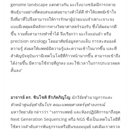
genome landscape แตกต่างกัน มะเร็งบางชนิดมีการกลาย
พันธุ์บางอย่างที่ตอบสนองต่อยาบางตัวได้ดี ทำให้แพทย์เข้าใจ
ถึงที่มาที่ไปจึงสามารถให้การรักษาผู้ป่วยแบบจำเพาะเจาะจง
แบบมีเหตุผลมีหลักการทางวิทยาศาสตร์รองรับ ซึ่งได้ผลมากดี
ขึ้น รวมทั้งสามารถทำซ้ำได้ จึงเรียกว่า มะเร็งแม่นยำ หรือ
precision oncology โดยอาศัยข้อมูลทางแล็บ การสะสมองค์
ความรู้ ส่งผลให้แพทย์มีความรู้และความเข้าใจมากขึ้น และที่
สำคัญปัจจุบันเรามีเทคโนโลยีที่ก้าวหน้ามากขึ้น สามารถเข้าถึง
ได้ง่ายขึ้น มีความใช้จ่ายที่ถูกลง และใช้เวลาในการประมวลผล
สั้นลง”
อาจารย์ ดร
. ชินโชติ ธีรภัคภิญโญ
นักวิจัยชำนาญการและ
หัวหน้าศูนย์จุฬายีนโปร คณะแพทยศาสตร์จุฬาลงกรณ์
มหาวิทยาลัย
กล่าวว่า “วงการแพทย์ และห้องปฏิบัติการมาถึงยุค
Next Generation Sequencing หรือ NGS ซึ่งเป็นเทคโนโลยีที่
ใช้ตรวจลำดับสารพันธุกรรมหรือยีนของมนุษย์ แต่เดิมเราตรวจ