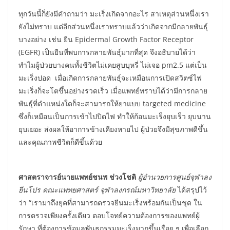
ทุกวันนี้ก็ยังมีคำถามว่า มะเร็งเกิดจากอะไร สาเหตุส่วนหนึ่งเรา
ยังไม่ทราบ แต่อีกส่วนหนึ่งเราทราบแล้วว่าเกิดจากมีกลายพันธุ์
บางอย่าง เช่น ยีน Epidermal Growth Factor Receptor
(EGFR) เป็นยีนที่พบการกลายพันธุ์มากที่สุด จึงอธิบายได้ว่า
ทำไมผู้ป่วยบางคนทั้งชีวิตไม่เคยสูบบุหรี่ ไม่เจอ pm2.5 แต่เป็น
มะเร็งปอด เมื่อเกิดการกลายพันธุ์จะเหมือนการเปิดสวิตซ์ไฟ
มะเร็งก็จะโตขึ้นอย่างรวดเร็ว เมื่อแพทย์ทราบได้ว่ามีการกลาย
พันธุ์ที่ตำแหน่งใดก็จะสามารถให้ยาแบบ targeted medicine
ซึ่งก็เหมือนเป็นการเข้าไปปิดไฟ ทำให้ก้อนมะเร็งยุบเร็ว ยุบนาน
ยุบเยอะ ส่งผลให้อาการข้างเคียงหายไป ผู้ป่วยจึงมีสุขภาพดีขึ้น
และคุณภาพชีวิตก็ดีขึ้นด้วย
ศาสตราจารย์นายแพทย์ชนพ ช่วงโชติ
ผู้อำนวยการศูนย์จุฬาลง
ยีนโปร คณะแพทยศาสตร์ จุฬาลงกรณ์มหาวิทยาลัย
ได้สรุปไว้
ว่า “เรามาถึงยุคที่สามารถตรวจยีนมะเร็งพร้อมกันเป็นชุด ใน
การตรวจเพียงครั้งเดียว ตอบโจทย์ความต้องการของแพทย์ผู้
รักษา ที่ต้องการข้อมูลพันธุกรรมมะเร็งมากขึ้นเรื่อย ๆ เพื่อเลือก