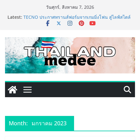
Skip
วันศุกร์, สิงหาคม 7, 2026
to
Latest:
TECNO ประกาศทรานส์ฟอร์มจากเกมมิ่งโฟน สู่ไลฟ์สไตล์
content
แฟชั่นไอเท็ม เสิร์ฟใหญ่ปักหมุดแลนมาร์คใหม่กลางสถานี
MRT วาง POVA 8 Series จุดเริ่มต้นครั้งสำคัญ
PIPPER STANDARD® เปิดตัวแชมพูอาบน้ำ และ โฟมอาบ
แห้งสัตว์เลี้ยง ชูนวัตกรรมพลังธรรมชาติ “Zero-Residue”
เลียขนได้ ปลอดภัย ไร้สารตกค้าง
เริ่มแล้ว! อ.ต.ก.แฟร์ 4 ภาค @ภาคกลาง “มนต์เสน่ห์เกษตร
ไทย สู่ใจกลางมหานคร” ชวนชิม ช้อป สินค้าเกษตร
คุณภาพจากทั่วไทย วันนี้ – 8 สิงหาคมนี้ ณ ลานคนเมือง
ททท. ประกาศความสำเร็จ Village to the World Season
5 ผนึก 9 พันธมิตร ขับเคลื่อน ESG Tourism สืบสานพระ
ราชปณิธาน สร้างคุณค่าการท่องเที่ยวไทยอย่างยั่งยืน
เหิงลี่ แมนูแฟคเจอริ่ง เทคโนโลยี (ไทยแลนด์) เปิดโรงงาน
แห่งใหม่ในชลบุรี เดินหน้าขยายฐานการผลิตสู่เอเชียตะวัน
ออกเฉียงใต้ เสริมแกร่งยุทธศาสตร์ระดับโลก
Month:
มกราคม 2023