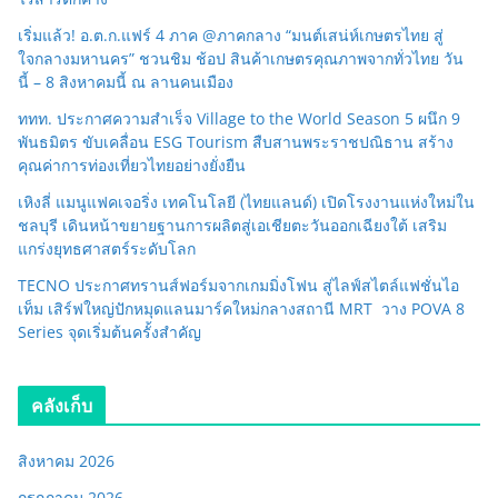
เริ่มแล้ว! อ.ต.ก.แฟร์ 4 ภาค @ภาคกลาง “มนต์เสน่ห์เกษตรไทย สู่
ใจกลางมหานคร” ชวนชิม ช้อป สินค้าเกษตรคุณภาพจากทั่วไทย วัน
นี้ – 8 สิงหาคมนี้ ณ ลานคนเมือง
ททท. ประกาศความสำเร็จ Village to the World Season 5 ผนึก 9
พันธมิตร ขับเคลื่อน ESG Tourism สืบสานพระราชปณิธาน สร้าง
คุณค่าการท่องเที่ยวไทยอย่างยั่งยืน
เหิงลี่ แมนูแฟคเจอริ่ง เทคโนโลยี (ไทยแลนด์) เปิดโรงงานแห่งใหม่ใน
ชลบุรี เดินหน้าขยายฐานการผลิตสู่เอเชียตะวันออกเฉียงใต้ เสริม
แกร่งยุทธศาสตร์ระดับโลก
TECNO ประกาศทรานส์ฟอร์มจากเกมมิ่งโฟน สู่ไลฟ์สไตล์แฟชั่นไอ
เท็ม เสิร์ฟใหญ่ปักหมุดแลนมาร์คใหม่กลางสถานี MRT วาง POVA 8
Series จุดเริ่มต้นครั้งสำคัญ
คลังเก็บ
สิงหาคม 2026
กรกฎาคม 2026