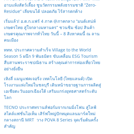
อาบแห้งสัตว์เลี้ยง ชูนวัตกรรมพลังธรรมชาติ “Zero-
Residue” เลียขนได้ ปลอดภัย ไร้สารตกค้าง
เริ่มแล้ว! อ.ต.ก.แฟร์ 4 ภาค @ภาคกลาง “มนต์เสน่ห์
เกษตรไทย สู่ใจกลางมหานคร” ชวนชิม ช้อป สินค้า
เกษตรคุณภาพจากทั่วไทย วันนี้ – 8 สิงหาคมนี้ ณ ลาน
คนเมือง
ททท. ประกาศความสำเร็จ Village to the World
Season 5 ผนึก 9 พันธมิตร ขับเคลื่อน ESG Tourism
สืบสานพระราชปณิธาน สร้างคุณค่าการท่องเที่ยวไทย
อย่างยั่งยืน
เหิงลี่ แมนูแฟคเจอริ่ง เทคโนโลยี (ไทยแลนด์) เปิด
โรงงานแห่งใหม่ในชลบุรี เดินหน้าขยายฐานการผลิตสู่
เอเชียตะวันออกเฉียงใต้ เสริมแกร่งยุทธศาสตร์ระดับ
โลก
TECNO ประกาศทรานส์ฟอร์มจากเกมมิ่งโฟน สู่ไลฟ์
สไตล์แฟชั่นไอเท็ม เสิร์ฟใหญ่ปักหมุดแลนมาร์คใหม่
กลางสถานี MRT วาง POVA 8 Series จุดเริ่มต้นครั้ง
สำคัญ