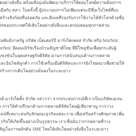
โตอย่างยั่งยืน พร้อมทั้งมุ่งมั่นพัฒนาบริการให้ตอบโจทย์ความต้องการ
บ สสว. ในครั้งนี้ ผู้ประกอบการไม่เพียงแต่จะมีชื่อเว็บไซต์ที่บ่ง
้างลิงก์ย่อที่ปลอดภัย และอีเมลที่รองรับการใช้งานได้ทั่วโลกด้วยชื่อ
กิจของประเทศให้เติบโตอย่างยั่งยืนและครอบคลุมทุกภาคส่วน
มพันธ์ภาครัฐ บริษัท เบ็ตเตอร์บี มาร์เก็ตเพลส จำกัด หรือ NocNoc
Noc อีคอมเมิร์ซเรื่องบ้านสัญชาติไทย ที่มีโซลูชั่นเพื่อยกระดับผู้
่งขันในยุคเศรษฐกิจดิจิทัล ผ่านการสนับสนุนด้านการตลาด
และอินไซต์ลูกค้า การใช้เครื่องมือดิจิทัลและการยิงโฆษณาเพื่อช่วยให้
ละสร้างการเติบโตอย่างมั่นคงในระยะยาว
์ มาร์เก็ตติ้ง จำกัด กล่าวว่า จากประสบการณ์ที่เราเป็นบริษัทเอเจน
 การให้คำปรึกษาด้านการตลาดดิจิทัลโดยผู้เชี่ยวชาญ การวาง
ี่เหมาะสมกับลักษณะธุรกิจแต่ละราย เพื่อเสริมสร้างศักยภาพ เพิ่ม
ห้เกิดขึ้นอย่างเป็นรูปธรรม เราเชื่อมั่นว่าการตลาดที่วาง
คัญในการผลักดัน SME ไทยให้เติบโตอย่างยั่งยืนในระยะยาว