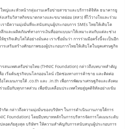
ารใหญ่และหัวหน้ากลุ่มงานเครือข่ายสาขาและบริการดิจิทัล ธนาคารยู
ส่งเสริมวิสาหกิจขนาดกลางและขนาดย่อม (สสว) ที่ไว้วางใจและร่วม
 เรามีความมุ่งมั่นที่จะสนับสนุนผู้ประกอบการ SMEs ไทยให้เติบโต
เชิงลึกและผลิตภัณฑ์ทางการเงินที่ออกแบบมาให้เหมาะสมกับแต่ละช่วง
ุรกิจเติบโตได้อย่างมั่นคง เราเชื่อมั่นว่า การร่วมมือครั้งนี้จะเป็นอีก
ารเสริมสร้างศักยภาพของผู้ประกอบการไทยให้เติบโตในยุคเศรษฐกิจ
์สารสนเทศเครือข่ายไทย (THNIC Foundation) กล่าวถึงบทบาทสำคัญ
พื่อ เริ่มต้นธุรกิจบนโลกออนไลน์ เปิดช่องทางการค้าขาย และติดต่อ
ยชื่อโดเมนภายใต้ .co.th และ .in.th เพื่อการพัฒนาเศรษฐกิจและสังคม
มร่วมมือกับทุกภาคส่วน เพื่อขับเคลื่อนประเทศไทยสู่ยุคดิจิทัลอย่างเข้ม
ิค จำกัด กล่าวถึงความมุ่งมั่นของบริษัทฯ ในการดำเนินงานภายใต้การ
THNIC Foundation) โดยมีบทบาทหลักในการบริหารจัดการโดเมนระดับ
ปลอดภัยสูงสุด บริษัทฯ ให้ความสำคัญกับการสนับสนุนผู้ประกอบการ