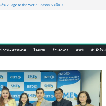
์ 4 ภาค @ภาคกลาง “มนต์เสน่ห์เกษตรไทย สู่
ิม ช้อป สินค้าเกษตรคุณภาพจากทั่ว
มนี้ ณ ลานคนเมือง
็จ Village to the World Season 5 ผนึก 9
 ESG Tourism สืบสานพระราชปณิธาน สร้าง
อย่างยั่งยืน
่ง เทคโนโลยี (ไทยแลนด์) เปิดโรงงานแห่งใหม่
ยฐานการผลิตสู่เอเชียตะวันออกเฉียงใต้
์ระดับโลก
อร์มจากเกมมิ่งโฟน สู่ไลฟ์สไตล์แฟชั่นไอ
มุดแลนมาร์คใหม่กลางสถานี MRT วาง POVA
ุขภาพ – ความงาม
โรงแรม
ร้านอาหาร
คาเฟ่
สินค้าใหม่
ั้งสำคัญ
ปิดตัวแชมพูอาบน้ำ และ โฟมอาบแห้งสัตว์
งธรรมชาติ “Zero-Residue” เลียขนได้
ง