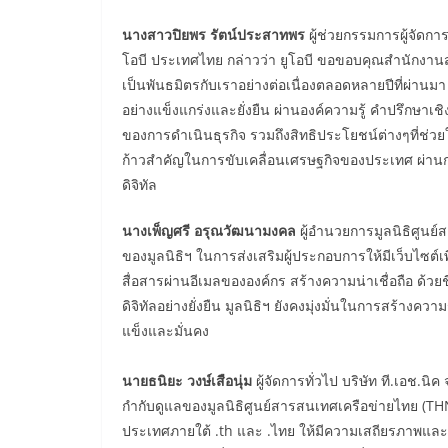
นางสาวปิยพร รัตน์ประสาทพร
ผู้ช่วยกรรมการผู้จัดก
โอบี ประเทศไทย กล่าวว่า ยูโอบี ขอขอบคุณสำนักงาน
เป็นพันธมิตรกับเราอย่างต่อเนื่องตลอดหลายปีที่ผ่านมา
อย่างแข็งแกร่งและยั่งยืน ผ่านองค์ความรู้ คำปรึกษา
ของการดำเนินธุรกิจ รวมถึงสิทธิประโยชน์ต่างๆที่ช่วยให้ธ
ก้าวสำคัญในการขับเคลื่อนเศรษฐกิจของประเทศ ผ่านก
ดิจิทัล
นางเพ็ญศรี อรุณวัฒนามงคล
ผู้อำนวยการมูลนิธิศูนย
ของมูลนิธิฯ ในการส่งเสริมผู้ประกอบการให้มีเว็บไซต์เ
สื่อสารผ่านอีเมลขององค์กร สร้างความน่าเชื่อถือ ด้ว
ดิจิทัลอย่างยั่งยืน มูลนิธิฯ ยังคงมุ่งมั่นในการสร้างควา
แข็งและมั่นคง
นายธนิยะ วงษ์เสือนุ่ม
ผู้จัดการทั่วไป บริษัท ที.เอช.น
กำกับดูแลของมูลนิธิศูนย์สารสนเทศเครือข่ายไทย (
ประเทศภายใต้ .th และ .ไทย ให้มีความเสถียรภาพและ