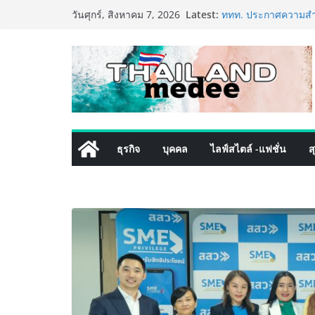
เริ่มแล้ว! อ.ต.ก.แฟร
Skip
Latest:
วันศุกร์, สิงหาคม 7, 2026
ใจกลางมหานคร” ชวนช
to
ไทย วันนี้ – 8 สิงหาค
content
ททท. ประกาศความสำเร
พันธมิตร ขับเคลื่อน
คุณค่าการท่องเที่ยวไทย
เหิงลี่ แมนูแฟคเจอริ
ในชลบุรี เดินหน้าขยา
เสริมแกร่งยุทธศาสตร
TECNO ประกาศทรานส์ฟ
เท็ม เสิร์ฟใหญ่ปักห
ธุรกิจ
บุคคล
ไลฟ์สไตล์ -แฟชั่น
ส
8 Series จุดเริ่มต้นคร
PIPPER STANDARD® เ
เลี้ยง ชูนวัตกรรมพลั
ปลอดภัย ไร้สารตกค้า