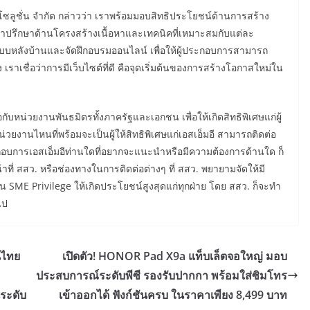
โซลูชั่น จำกัด กล่าวว่า เราพร้อมมอบสิทธิประโยชน์ด้านการสร้าง
ห้คำปรึกษาด้านโครงสร้างเนื้อหาและเทคนิคที่เหมาะสมกับแต่ละ
บบหลังบ้านและจัดฝึกอบรมออนไลน์ เพื่อให้ผู้ประกอบการสามารถ
เราเชื่อว่าการมีเว็บไซต์ที่ดี คือจุดเริ่มต้นของการสร้างโอกาสใหม่ใน
อกับหน่วยงานพันธมิตรทั้งภาครัฐและเอกชน เพื่อให้เกิดสิทธิพิเศษแก่ผู้
่วยงานไหนที่พร้อมจะเป็นผู้ให้สิทธิพิเศษแก่เอสเอ็มอี สามารถติดต่อ
ะกอบการเอสเอ็มอีท่านใดที่อยากจะแนะนำหรือมีความต้องการด้านใด ก็
ที่ สสว. หรือช่องทางในการติดต่อต่างๆ ที่ สสว. พยายามจัดให้มี
 SME Privilege ให้เกิดประโยชน์สูงสุดแก่ทุกฝ่าย โดย สสว. ก็จะทำ
ไป
นไทย
เปิดตัว! HONOR Pad X9a แท็บเล็ตจอใหญ่ มอบ
ประสบการณ์ระดับพีซี รองรับปากกา พร้อมใส่ซิมโทร
นระดับ
เข้าออกได้ ฟังก์ชันครบ ในราคาเพียง 8,499 บาท