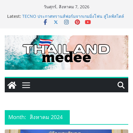
Skip
วันศุกร์, สิงหาคม 7, 2026
to
Latest:
TECNO ประกาศทรานส์ฟอร์มจากเกมมิ่งโฟน สู่ไลฟ์สไตล์
content
แฟชั่นไอเท็ม เสิร์ฟใหญ่ปักหมุดแลนมาร์คใหม่กลางสถานี
MRT วาง POVA 8 Series จุดเริ่มต้นครั้งสำคัญ
ครั้งแรกของอุตสาหกรรมสีไทย นิปปอนเพนต์ผนึก 6 พันธ
มิตรโมเดิร์นเทรดชั้นนำ นำร่องเปิดตัว “NIPPON PAINT
WORRY FREE” โปรแกรมดูแลคุณภาพฟิล์มสีหลังการขาย
ยกระดับความมั่นใจลูกค้าด้วยผลิตภัณฑ์คุณภาพและ
บริการหลังการขายที่ครบวงจร
เริ่มแล้ว! อ.ต.ก.แฟร์ 4 ภาค @ภาคกลาง “มนต์เสน่ห์เกษตร
ไทย สู่ใจกลางมหานคร” ชวนชิม ช้อป สินค้าเกษตร
คุณภาพจากทั่วไทย วันนี้ – 8 สิงหาคมนี้ ณ ลานคนเมือง
ททท. ประกาศความสำเร็จ Village to the World Season
5 ผนึก 9 พันธมิตร ขับเคลื่อน ESG Tourism สืบสานพระ
ราชปณิธาน สร้างคุณค่าการท่องเที่ยวไทยอย่างยั่งยืน
เหิงลี่ แมนูแฟคเจอริ่ง เทคโนโลยี (ไทยแลนด์) เปิดโรงงาน
แห่งใหม่ในชลบุรี เดินหน้าขยายฐานการผลิตสู่เอเชียตะวัน
ออกเฉียงใต้ เสริมแกร่งยุทธศาสตร์ระดับโลก
Month:
สิงหาคม 2024