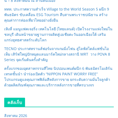
นี้ – 8 สิงหาคมนี้ ณ ลานคนเมือง
ททท. ประกาศความสำเร็จ Village to the World Season 5 ผนึก 9
พันธมิตร ขับเคลื่อน ESG Tourism สืบสานพระราชปณิธาน สร้าง
คุณค่าการท่องเที่ยวไทยอย่างยั่งยืน
เหิงลี่ แมนูแฟคเจอริ่ง เทคโนโลยี (ไทยแลนด์) เปิดโรงงานแห่งใหม่ใน
ชลบุรี เดินหน้าขยายฐานการผลิตสู่เอเชียตะวันออกเฉียงใต้ เสริม
แกร่งยุทธศาสตร์ระดับโลก
TECNO ประกาศทรานส์ฟอร์มจากเกมมิ่งโฟน สู่ไลฟ์สไตล์แฟชั่นไอ
เท็ม เสิร์ฟใหญ่ปักหมุดแลนมาร์คใหม่กลางสถานี MRT วาง POVA 8
Series จุดเริ่มต้นครั้งสำคัญ
ครั้งแรกของอุตสาหกรรมสีไทย นิปปอนเพนต์ผนึก 6 พันธมิตรโมเดิร์น
เทรดชั้นนำ นำร่องเปิดตัว “NIPPON PAINT WORRY FREE”
โปรแกรมดูแลคุณภาพฟิล์มสีหลังการขาย ยกระดับความมั่นใจลูกค้า
ด้วยผลิตภัณฑ์คุณภาพและบริการหลังการขายที่ครบวงจร
คลังเก็บ
สิงหาคม 2026