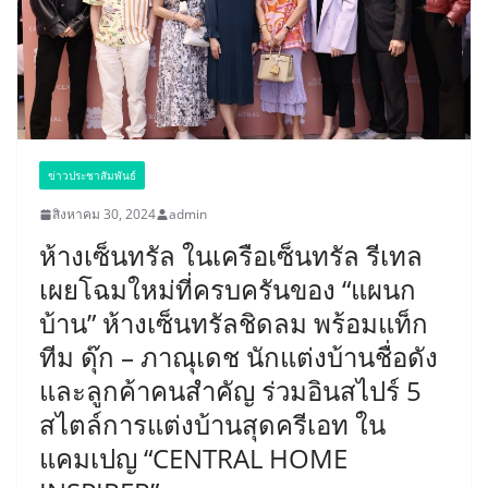
ข่าวประชาสัมพันธ์
สิงหาคม 30, 2024
admin
ห้างเซ็นทรัล ในเครือเซ็นทรัล รีเทล
เผยโฉมใหม่ที่ครบครันของ “แผนก
บ้าน” ห้างเซ็นทรัลชิดลม พร้อมแท็ก
ทีม ดุ๊ก – ภาณุเดช นักแต่งบ้านชื่อดัง
และลูกค้าคนสำคัญ ร่วมอินสไปร์ 5
สไตล์การแต่งบ้านสุดครีเอท ใน
แคมเปญ “CENTRAL HOME