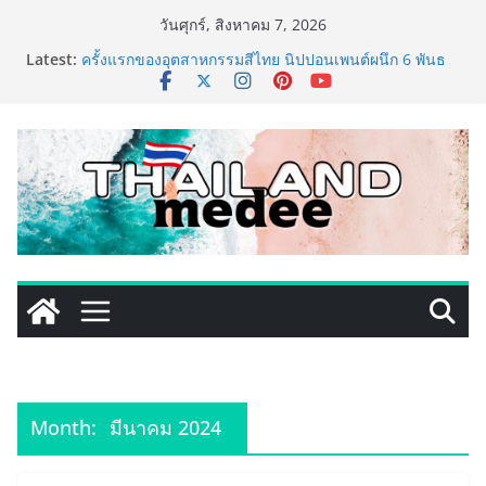
Skip
วันศุกร์, สิงหาคม 7, 2026
to
Latest:
ครั้งแรกของอุตสาหกรรมสีไทย นิปปอนเพนต์ผนึก 6 พันธ
content
มิตรโมเดิร์นเทรดชั้นนำ นำร่องเปิดตัว “NIPPON PAINT
WORRY FREE” โปรแกรมดูแลคุณภาพฟิล์มสีหลังการขาย
ยกระดับความมั่นใจลูกค้าด้วยผลิตภัณฑ์คุณภาพและ
บริการหลังการขายที่ครบวงจร
เริ่มแล้ว! อ.ต.ก.แฟร์ 4 ภาค @ภาคกลาง “มนต์เสน่ห์เกษตร
ไทย สู่ใจกลางมหานคร” ชวนชิม ช้อป สินค้าเกษตร
คุณภาพจากทั่วไทย วันนี้ – 8 สิงหาคมนี้ ณ ลานคนเมือง
ททท. ประกาศความสำเร็จ Village to the World Season
5 ผนึก 9 พันธมิตร ขับเคลื่อน ESG Tourism สืบสานพระ
ราชปณิธาน สร้างคุณค่าการท่องเที่ยวไทยอย่างยั่งยืน
เหิงลี่ แมนูแฟคเจอริ่ง เทคโนโลยี (ไทยแลนด์) เปิดโรงงาน
แห่งใหม่ในชลบุรี เดินหน้าขยายฐานการผลิตสู่เอเชียตะวัน
ออกเฉียงใต้ เสริมแกร่งยุทธศาสตร์ระดับโลก
TECNO ประกาศทรานส์ฟอร์มจากเกมมิ่งโฟน สู่ไลฟ์สไตล์
แฟชั่นไอเท็ม เสิร์ฟใหญ่ปักหมุดแลนมาร์คใหม่กลางสถานี
MRT วาง POVA 8 Series จุดเริ่มต้นครั้งสำคัญ
Month:
มีนาคม 2024