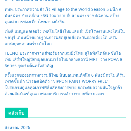
ททท. ประกาศความสำเร็จ Village to the World Season 5 ผนึก 9
พันธมิตร ขับเคลื่อน ESG Tourism สืบสานพระราชปณิธาน สร้าง
คุณค่าการท่องเที่ยวไทยอย่างยั่งยืน
เหิงลี่ แมนูแฟคเจอริ่ง เทคโนโลยี (ไทยแลนด์) เปิดโรงงานแห่งใหม่ใน
ชลบุรี เดินหน้าขยายฐานการผลิตสู่เอเชียตะวันออกเฉียงใต้ เสริม
แกร่งยุทธศาสตร์ระดับโลก
TECNO ประกาศทรานส์ฟอร์มจากเกมมิ่งโฟน สู่ไลฟ์สไตล์แฟชั่นไอ
เท็ม เสิร์ฟใหญ่ปักหมุดแลนมาร์คใหม่กลางสถานี MRT วาง POVA 8
Series จุดเริ่มต้นครั้งสำคัญ
ครั้งแรกของอุตสาหกรรมสีไทย นิปปอนเพนต์ผนึก 6 พันธมิตรโมเดิร์น
เทรดชั้นนำ นำร่องเปิดตัว “NIPPON PAINT WORRY FREE”
โปรแกรมดูแลคุณภาพฟิล์มสีหลังการขาย ยกระดับความมั่นใจลูกค้า
ด้วยผลิตภัณฑ์คุณภาพและบริการหลังการขายที่ครบวงจร
คลังเก็บ
สิงหาคม 2026