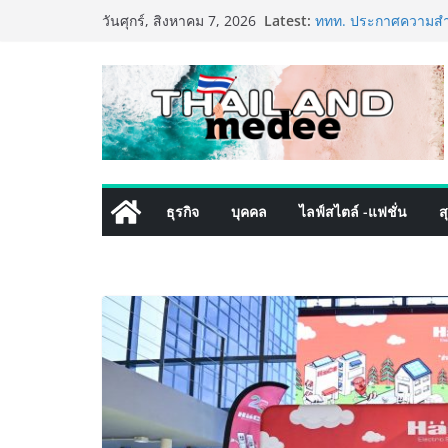
Skip
Latest:
เริ่มแล้ว! อ.ต.ก.แฟร
วันศุกร์, สิงหาคม 7, 2026
to
ใจกลางมหานคร” ชวนช
ไทย วันนี้ – 8 สิงหาค
content
ททท. ประกาศความสำเร
พันธมิตร ขับเคลื่อน
คุณค่าการท่องเที่ยวไทย
เหิงลี่ แมนูแฟคเจอริ
ในชลบุรี เดินหน้าขยา
เสริมแกร่งยุทธศาสตร
TECNO ประกาศทรานส์ฟ
ธุรกิจ
บุคคล
ไลฟ์สไตล์ -แฟชั่น
ส
เท็ม เสิร์ฟใหญ่ปักห
8 Series จุดเริ่มต้นคร
PIPPER STANDARD® เ
เลี้ยง ชูนวัตกรรมพลั
ปลอดภัย ไร้สารตกค้า