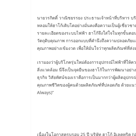
นายวรกิตติ์ วาณิชยรรยง ประธานเจ้าหน้าที่บริหาร บริษ
หลอมให้ฮาโก้เติบโตอย่างมั่นคงคือความเป็นผู้เชี่ยวช
รายละเอียดของระบบไฟฟ้า ฮาโก้จึงใส่ใจในทุกขั้นตอน
วัตถุดิบคุณภาพ การออกแบบที่คำนึงถึงความปลอดภ
คุณภาพอย่างเข้มงวด เพื่อให้มั่นใจว่าทุกผลิตภัณฑ์ที่
เรามองว่าผู้บริโภครุ่นใหม่ต้องการอุปกรณ์ไฟฟ้าที่ให้
สิ่งแวดล้อม นี่จึงเป็นจุดยืนของฮาโก้ในการพัฒนาอย่าง
ธุรกิจ วิสัยทัศน์ของเราคือการเป็นมากกว่าผู้ผลิตอุปกร
คุณภาพชีวิตของผู้คนด้วยผลิตภัณฑ์ที่ปลอดภัย ด้วยแนวคิ
Always)”
เนื่องในโอกาสครบรอบ 25 ปี บริษัท ฮาโก้ อิเลคทริค (