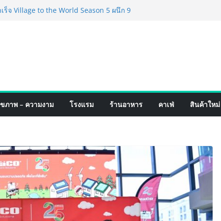
์ 4 ภาค @ภาคกลาง “มนต์เสน่ห์เกษตรไทย สู่
ิม ช้อป สินค้าเกษตรคุณภาพจากทั่ว
มนี้ ณ ลานคนเมือง
็จ Village to the World Season 5 ผนึก 9
 ESG Tourism สืบสานพระราชปณิธาน สร้าง
อย่างยั่งยืน
่ง เทคโนโลยี (ไทยแลนด์) เปิดโรงงานแห่งใหม่
ยฐานการผลิตสู่เอเชียตะวันออกเฉียงใต้
์ระดับโลก
อร์มจากเกมมิ่งโฟน สู่ไลฟ์สไตล์แฟชั่นไอ
ุขภาพ – ความงาม
โรงแรม
ร้านอาหาร
คาเฟ่
สินค้าใหม่
มุดแลนมาร์คใหม่กลางสถานี MRT วาง POVA
ั้งสำคัญ
ปิดตัวแชมพูอาบน้ำ และ โฟมอาบแห้งสัตว์
งธรรมชาติ “Zero-Residue” เลียขนได้
ง