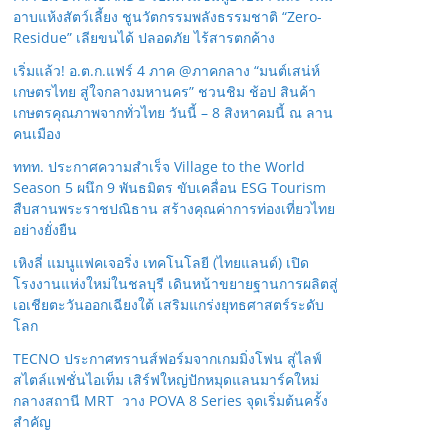
อาบแห้งสัตว์เลี้ยง ชูนวัตกรรมพลังธรรมชาติ “Zero-
Residue” เลียขนได้ ปลอดภัย ไร้สารตกค้าง
เริ่มแล้ว! อ.ต.ก.แฟร์ 4 ภาค @ภาคกลาง “มนต์เสน่ห์
เกษตรไทย สู่ใจกลางมหานคร” ชวนชิม ช้อป สินค้า
เกษตรคุณภาพจากทั่วไทย วันนี้ – 8 สิงหาคมนี้ ณ ลาน
คนเมือง
ททท. ประกาศความสำเร็จ Village to the World
Season 5 ผนึก 9 พันธมิตร ขับเคลื่อน ESG Tourism
สืบสานพระราชปณิธาน สร้างคุณค่าการท่องเที่ยวไทย
อย่างยั่งยืน
เหิงลี่ แมนูแฟคเจอริ่ง เทคโนโลยี (ไทยแลนด์) เปิด
โรงงานแห่งใหม่ในชลบุรี เดินหน้าขยายฐานการผลิตสู่
เอเชียตะวันออกเฉียงใต้ เสริมแกร่งยุทธศาสตร์ระดับ
โลก
TECNO ประกาศทรานส์ฟอร์มจากเกมมิ่งโฟน สู่ไลฟ์
สไตล์แฟชั่นไอเท็ม เสิร์ฟใหญ่ปักหมุดแลนมาร์คใหม่
กลางสถานี MRT วาง POVA 8 Series จุดเริ่มต้นครั้ง
สำคัญ