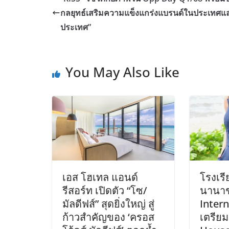
กลยุทธ์เสริมความแข็งแกร่งแบรนด์ในประเทศแล
ประเทศ”
You May Also Like
เอส โฮเทล แอนด์
โรงเร
รีสอร์ท เปิดตัว “โซ/
นานาช
มัลดีฟส์” สุดยิ่งใหญ่​ สู่
Intern
ก้าวสำคัญของ ‘ครอส
เตรีย