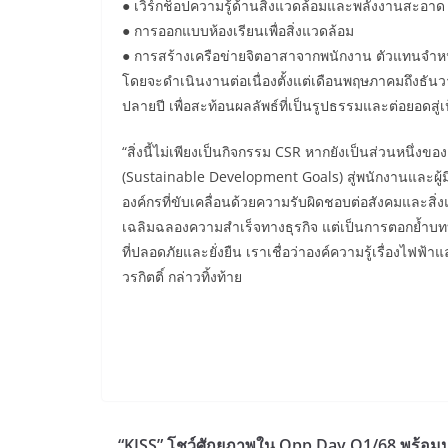
● เวิร์กช็อปความรู้ด้านสิ่งแวดล้อมและพลังงานสะอาด
● การออกแบบห้องเรียนเพื่อสิ่งแวดล้อม
● การสร้างเครือข่ายจิตอาสาจากพนักงาน ตัวแทนจำหน
โดยจะดำเนินงานต่อเนื่องตั้งแต่เดือนพฤษภาคมถึงธั
ปลายปี เพื่อสะท้อนผลลัพธ์ที่เป็นรูปธรรมและต่อยอดสู
“สิ่งนี้ไม่เพียงเป็นกิจกรรม CSR หากยังเป็นส่วนหนึ่งข
(Sustainable Development Goals) สู่พนักงานและผู้
องค์กรที่ขับเคลื่อนด้วยความรับผิดชอบต่อสังคมและสิ่งแ
เฉลิมฉลองความสำเร็จทางธุรกิจ แต่เป็นการตอกย้ำบท
ที่ปลอดภัยและยั่งยืน เราเชื่อว่าองค์ความรู้เรื่องไฟ
วรกิตติ์ กล่าวทิ้งท้าย
“KISS” โชว์ศักยภาพใน Opp Day Q1/68 พร้อมป