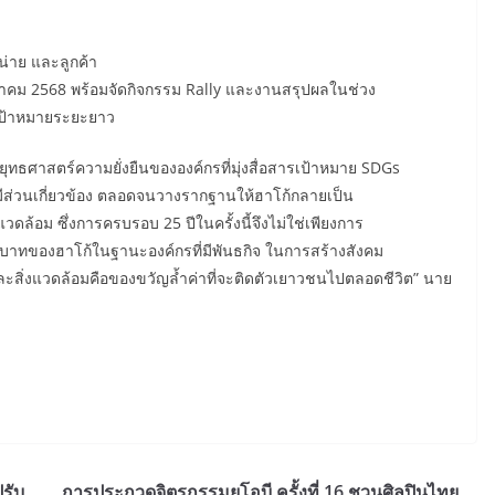
่าย และลูกค้า
นวาคม 2568 พร้อมจัดกิจกรรม Rally และงานสรุปผลในช่วง
่เป้าหมายระยะยาว
องยุทธศาสตร์ความยั่งยืนขององค์กรที่มุ่งสื่อสารเป้าหมาย SDGs
มีส่วนเกี่ยวข้อง ตลอดจนวางรากฐานให้ฮาโก้กลายเป็น
วดล้อม ซึ่งการครบรอบ 25 ปีในครั้งนี้จึงไม่ใช่เพียงการ
บาทของฮาโก้ในฐานะองค์กรที่มีพันธกิจ ในการสร้างสังคม
ฟ้าและสิ่งแวดล้อมคือของขวัญล้ำค่าที่จะติดตัวเยาวชนไปตลอดชีวิต” นาย
รับ
การประกวดจิตรกรรมยูโอบี ครั้งที่ 16 ชวนศิลปินไทย