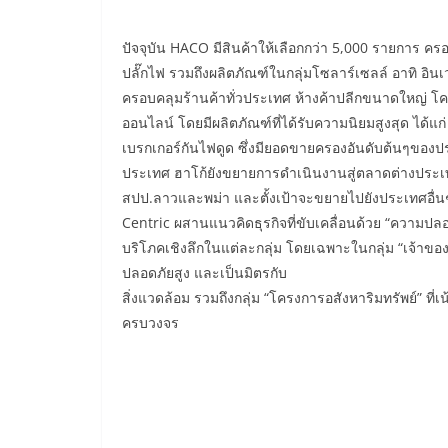
ปัจจุบัน HACO มีสินค้าให้เลือกกว่า 5,000 รายการ ครอบค
ปลั๊กไฟ รวมถึงผลิตภัณฑ์ในกลุ่มโซลาร์เซลล์ อาทิ อิน
ครอบคลุมร้านค้าทั่วประเทศ ห้างค้าปลีกขนาดใหญ่ โ
ออนไลน์ โดยมีผลิตภัณฑ์ที่ได้รับความนิยมสูงสุด ได้แ
เบรกเกอร์กันไฟดูด ซึ่งมียอดขายครองอันดับต้นๆของ
ประเทศ ฮาโก้ยังขยายการดำเนินงานสู่ตลาดต่างประเท
สปป.ลาวและพม่า และตั้งเป้าจะขยายไปยังประเทศอื่
Centric ผสานแนวคิดธุรกิจที่ขับเคลื่อนด้วย “ความปลอ
บริโภคเชิงลึกในแต่ละกลุ่ม โดยเฉพาะในกลุ่ม “เจ้าของบ
ปลอดภัยสูง และเป็นมิตรกับ
สิ่งแวดล้อม รวมถึงกลุ่ม “โครงการอสังหาริมทรัพย์” ที่
ครบวงจร