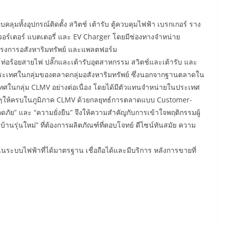
ลุมทั้งอุปกรณ์ติดตั้ง สวิตช์ เต้ารับ ตู้ควบคุมไฟฟ้า เบรกเกอร์ ราง
เวอร์เตอร์ แบตเตอรี่ และ EV Charger โดยมีช่องทางจำหน่าย
ครงการอสังหาริมทรัพย์ และแพลตฟอร์ม
ก่ ท่อร้อยสายไฟ ปลั๊กและเต้ารับอุตสาหกรรม สวิตช์และเต้ารับ และ
ประเทศในกลุ่มของตลาดกลุ่มอสังหาริมทรัพย์ ซึ่งนอกจากฐานตลาดใน
ศในกลุ่ม CLMV อย่างต่อเนื่อง โดยได้มีตัวแทนจำหน่ายในประเทศ
นๆให้ครบในภูมิภาค CLMV ด้วยกลยุทธ์การตลาดแบบ Customer-
ดภัย” และ “ความยั่งยืน” จึงให้ความสำคัญกับการเข้าใจพฤติกรรมผู้
้านรุ่นใหม่” ที่ต้องการผลิตภัณฑ์ที่ตอบโจทย์ ดีไซน์ทันสมัย ความ
เน้นระบบไฟฟ้าที่ได้มาตรฐาน เชื่อถือได้และมีบริการ หลังการขายที่