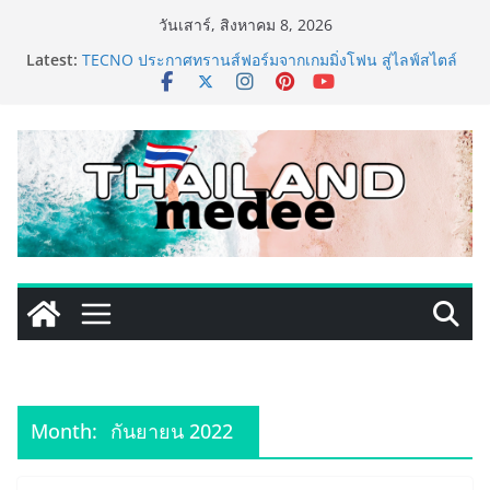
Skip
วันเสาร์, สิงหาคม 8, 2026
to
Latest:
TECNO ประกาศทรานส์ฟอร์มจากเกมมิ่งโฟน สู่ไลฟ์สไตล์
content
แฟชั่นไอเท็ม เสิร์ฟใหญ่ปักหมุดแลนมาร์คใหม่กลางสถานี
MRT วาง POVA 8 Series จุดเริ่มต้นครั้งสำคัญ
PIPPER STANDARD® เปิดตัวแชมพูอาบน้ำ และ โฟมอาบ
แห้งสัตว์เลี้ยง ชูนวัตกรรมพลังธรรมชาติ “Zero-Residue”
เลียขนได้ ปลอดภัย ไร้สารตกค้าง
เริ่มแล้ว! อ.ต.ก.แฟร์ 4 ภาค @ภาคกลาง “มนต์เสน่ห์เกษตร
ไทย สู่ใจกลางมหานคร” ชวนชิม ช้อป สินค้าเกษตร
คุณภาพจากทั่วไทย วันนี้ – 8 สิงหาคมนี้ ณ ลานคนเมือง
ททท. ประกาศความสำเร็จ Village to the World Season
5 ผนึก 9 พันธมิตร ขับเคลื่อน ESG Tourism สืบสานพระ
ราชปณิธาน สร้างคุณค่าการท่องเที่ยวไทยอย่างยั่งยืน
เหิงลี่ แมนูแฟคเจอริ่ง เทคโนโลยี (ไทยแลนด์) เปิดโรงงาน
แห่งใหม่ในชลบุรี เดินหน้าขยายฐานการผลิตสู่เอเชียตะวัน
ออกเฉียงใต้ เสริมแกร่งยุทธศาสตร์ระดับโลก
Month:
กันยายน 2022