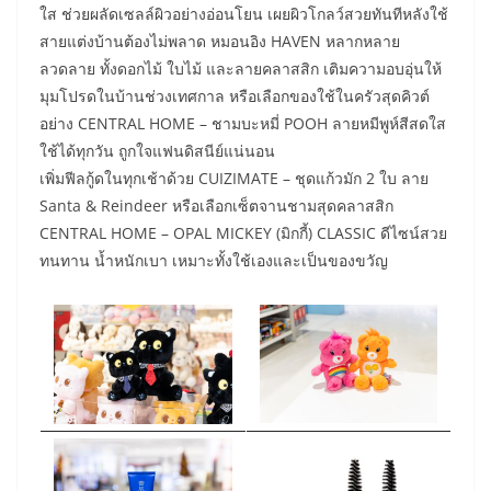
ใส ช่วยผลัดเซลล์ผิวอย่างอ่อนโยน เผยผิวโกลว์สวยทันทีหลังใช้
สายแต่งบ้านต้องไม่พลาด หมอนอิง HAVEN หลากหลาย
ลวดลาย ทั้งดอกไม้ ใบไม้ และลายคลาสสิก เติมความอบอุ่นให้
มุมโปรดในบ้านช่วงเทศกาล หรือเลือกของใช้ในครัวสุดคิวต์
อย่าง CENTRAL HOME – ชามบะหมี่ POOH ลายหมีพูห์สีสดใส
ใช้ได้ทุกวัน ถูกใจแฟนดิสนีย์แน่นอน
เพิ่มฟีลกู้ดในทุกเช้าด้วย CUIZIMATE – ชุดแก้วมัก 2 ใบ ลาย
Santa & Reindeer หรือเลือกเซ็ตจานชามสุดคลาสสิก
CENTRAL HOME – OPAL MICKEY (มิกกี้) CLASSIC ดีไซน์สวย
ทนทาน น้ำหนักเบา เหมาะทั้งใช้เองและเป็นของขวัญ