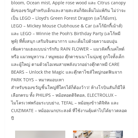
bloom, Ocean mist, Apple rose wood และ Citrus canopy
ฝั่งของขวัญสำหรับเด็กและสายสะสมก็จัดเต็มไม่แพ้กัน ไม่ว่าจะ
เป็น LEGO – Lloyd’s Green Forest Dragon (เลโก้มังกร),
LEGO – Mickey Mouse Clubhouse & Car (เลโก้มิกกี้เม้าส์)
และ LEGO – Winnie the Pooh’s Birthday Party (เลโก้หมี
พูห์) ที่ทั้งสนุก เสริมจินตนาการ และเต็มไปด้วยความอบอุ่น
เพิ่มความเฮงแบบน่ารักกับ RAIN FLOWER – แมวลัคกี้เนคไทด์
หรือ แมวหมูหวาน / หมูหยอง ตุ๊กตาขนนาโนนุ่มฟู ถูกใจทั้งเด็ก
และผู้ใหญ่ ตามด้วยไอเทมสายพลังบวกอย่างตุ๊กตาหมี CARE
BEARS – Unlock the Magic และตุ๊กตาไซส์ใหญ่กอดฟินจาก
PARK TOYS – หมาหมอบเทา
สำหรับของขวัญชิ้นใหญ่ที่ใครได้ก็ต้องว้าว! ห้างโรบินสันก็มีให้
เลือกครบ ทั้ง PHILIPS – หม้อทอดดิจิตอล, ELECTROLUX –
ไมโครเวฟพร้อมระบบย่าง, TEFAL – หม้อหุงข้าวดิจิทัล และ
CUIZIMATE – หม้ออเนกประสงค์ ที่ใช้งานคุ้มค่าไปได้ยาวตลอด
ปี