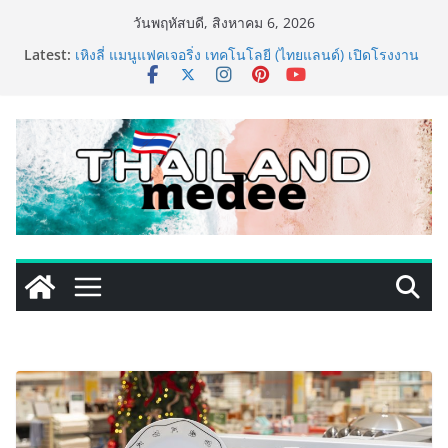
Skip
วันพฤหัสบดี, สิงหาคม 6, 2026
to
Latest:
เหิงลี่ แมนูแฟคเจอริ่ง เทคโนโลยี (ไทยแลนด์) เปิดโรงงาน
content
แห่งใหม่ในชลบุรี เดินหน้าขยายฐานการผลิตสู่เอเชียตะวัน
ออกเฉียงใต้ เสริมแกร่งยุทธศาสตร์ระดับโลก
TECNO ประกาศทรานส์ฟอร์มจากเกมมิ่งโฟน สู่ไลฟ์สไตล์
แฟชั่นไอเท็ม เสิร์ฟใหญ่ปักหมุดแลนมาร์คใหม่กลางสถานี
MRT วาง POVA 8 Series จุดเริ่มต้นครั้งสำคัญ
ครั้งแรกของอุตสาหกรรมสีไทย นิปปอนเพนต์ผนึก 6 พันธ
มิตรโมเดิร์นเทรดชั้นนำ นำร่องเปิดตัว “NIPPON PAINT
WORRY FREE” โปรแกรมดูแลคุณภาพฟิล์มสีหลังการขาย
ยกระดับความมั่นใจลูกค้าด้วยผลิตภัณฑ์คุณภาพและ
บริการหลังการขายที่ครบวงจร
434 วันแห่งการรอคอย มูลนิธิ “เพจอีจัน” ส่งมอบ โรงเรียน
เด็กพิเศษทองผาภูมิ ให้กระทรวงศึกษาธิการ ส่งต่อโอกาส
ทางการศึกษาให้เด็กพิเศษกว่า 100 คน ใช้เวลา 434 วัน
เปลี่ยนพื้นที่ว่างเปล่าให้กลายเป็นโรงเรียนแห่งความหวัง
ททท. ประกาศความสำเร็จ Village to the World Season
5 ผนึก 9 พันธมิตร ขับเคลื่อน ESG Tourism สืบสานพระ
ราชปณิธาน สร้างคุณค่าการท่องเที่ยวไทยอย่างยั่งยืน