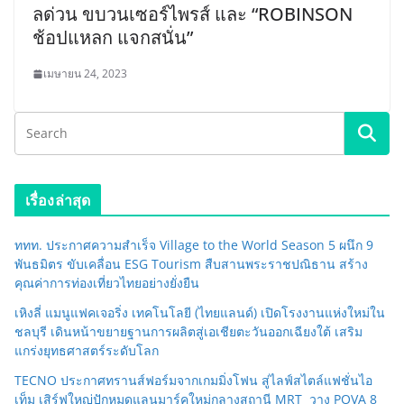
ลด่วน ขบวนเซอร์ไพรส์ และ “ROBINSON
ช้อปแหลก แจกสนั่น”
เมษายน 24, 2023
เรื่องล่าสุด
ททท. ประกาศความสำเร็จ Village to the World Season 5 ผนึก 9
พันธมิตร ขับเคลื่อน ESG Tourism สืบสานพระราชปณิธาน สร้าง
คุณค่าการท่องเที่ยวไทยอย่างยั่งยืน
เหิงลี่ แมนูแฟคเจอริ่ง เทคโนโลยี (ไทยแลนด์) เปิดโรงงานแห่งใหม่ใน
ชลบุรี เดินหน้าขยายฐานการผลิตสู่เอเชียตะวันออกเฉียงใต้ เสริม
แกร่งยุทธศาสตร์ระดับโลก
TECNO ประกาศทรานส์ฟอร์มจากเกมมิ่งโฟน สู่ไลฟ์สไตล์แฟชั่นไอ
เท็ม เสิร์ฟใหญ่ปักหมุดแลนมาร์คใหม่กลางสถานี MRT วาง POVA 8