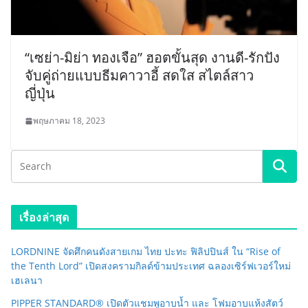
“เซย่า-มิย่า ทองเจือ” ฮอตขั้นสุด งานดี-รักปัง
จับคู่ถ่ายแบบธีมคาวาอี้ สดใส สไตล์สาว
ญี่ปุ่น
พฤษภาคม 18, 2023
เรื่องล่าสุด
LORDNINE จัดศึกคนดังสายเกม ไทย ปะทะ ฟิลิปปินส์ ใน “Rise of
the Tenth Lord” เปิดสงครามกิลด์ข้ามประเทศ ฉลองเซิร์ฟเวอร์ใหม่
เฮเลนา
PIPPER STANDARD® เปิดตัวแชมพูอาบน้ำ และ โฟมอาบแห้งสัตว์