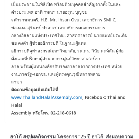
เป็นประธานในพิธีเปิด พร้อมด้วยบุคคลสำคัญจากทั้งในและ
ต่างประเทศ อาทิ ฯพณฯ นายอรุณ บุญชม
จุฬาราชมนตรี, H.E. Mr. Ihsan Ovut เลขาธิการ SMIIC,
พล.ต.ต. สุรินทร์ ปาลาเร่ เลขาธิการคณะกรรมการ
กลางอิสลามแห่งประเทศไทย, ศาสตราจารย์ นายแพทย์ประเดิม
ชัย คงคำ ผู้ช่วยอธิการบดี ในฐานะผู้แทน
อธิการบดีจุฬาลงกรณ์มหาวิทยาลัย, รศ.ดร. วินัย ดะห์ลัน ผู้ก่อ
ตั้งและที่ปรึกษาผู้อำนวยการศูนย์วิทยาศาสตร์ฮา
ลาล พร้อมผู้แทนองค์กรรับรองฮาลาลจากต่างประเทศ หน่วย
งานภาครัฐ–เอกชน และผู้ทรงคุณวุฒิหลากหลาย
สาขา
ติดตามข้อมูลเพิ่มเติมได้ที่
www.ThailandHalalAssembly.com
, Facebook: Thailand
Halal
Assembly หรือโทร. 02-218-0618
ฮาโก้ สรุปผลกิจกรรม โครงการ “25 ปี ฮาโก้: ส่งมอบความ