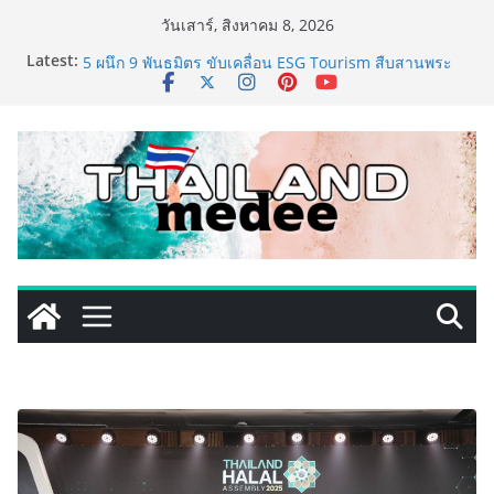
Skip
วันเสาร์, สิงหาคม 8, 2026
to
Latest:
ททท. ประกาศความสำเร็จ Village to the World Season
content
5 ผนึก 9 พันธมิตร ขับเคลื่อน ESG Tourism สืบสานพระ
ราชปณิธาน สร้างคุณค่าการท่องเที่ยวไทยอย่างยั่งยืน
เหิงลี่ แมนูแฟคเจอริ่ง เทคโนโลยี (ไทยแลนด์) เปิดโรงงาน
แห่งใหม่ในชลบุรี เดินหน้าขยายฐานการผลิตสู่เอเชียตะวัน
ออกเฉียงใต้ เสริมแกร่งยุทธศาสตร์ระดับโลก
LORDNINE จัดศึกคนดังสายเกม ไทย ปะทะ ฟิลิปปินส์ ใน
“Rise of the Tenth Lord” เปิดสงครามกิลด์ข้ามประเทศ
ฉลองเซิร์ฟเวอร์ใหม่ เฮเลนา
PIPPER STANDARD® เปิดตัวแชมพูอาบน้ำ และ โฟมอาบ
แห้งสัตว์เลี้ยง ชูนวัตกรรมพลังธรรมชาติ “Zero-Residue”
เลียขนได้ ปลอดภัย ไร้สารตกค้าง
เริ่มแล้ว! อ.ต.ก.แฟร์ 4 ภาค @ภาคกลาง “มนต์เสน่ห์เกษตร
ไทย สู่ใจกลางมหานคร” ชวนชิม ช้อป สินค้าเกษตร
คุณภาพจากทั่วไทย วันนี้ – 8 สิงหาคมนี้ ณ ลานคนเมือง