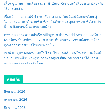
เลี้ยง ชูนวัตกรรมพลังธรรมชาติ “Zero-Residue” เลียขนได้ ปลอดภัย
ไร้สารตกค้าง
เริ่มแล้ว! อ.ต.ก.แฟร์ 4 ภาค @ภาคกลาง “มนต์เสน่ห์เกษตรไทย สู่
ใจกลางมหานคร” ชวนชิม ช้อป สินค้าเกษตรคุณภาพจากทั่วไทย วัน
นี้ – 8 สิงหาคมนี้ ณ ลานคนเมือง
ททท. ประกาศความสำเร็จ Village to the World Season 5 ผนึก 9
พันธมิตร ขับเคลื่อน ESG Tourism สืบสานพระราชปณิธาน สร้าง
คุณค่าการท่องเที่ยวไทยอย่างยั่งยืน
เหิงลี่ แมนูแฟคเจอริ่ง เทคโนโลยี (ไทยแลนด์) เปิดโรงงานแห่งใหม่ใน
ชลบุรี เดินหน้าขยายฐานการผลิตสู่เอเชียตะวันออกเฉียงใต้ เสริม
แกร่งยุทธศาสตร์ระดับโลก
คลังเก็บ
สิงหาคม 2026
กรกฎาคม 2026
มิถุนายน 2026