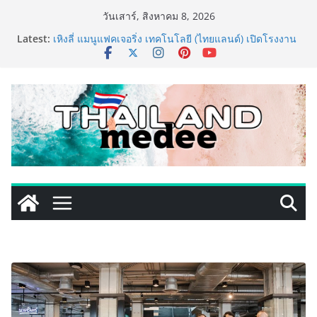
Skip
วันเสาร์, สิงหาคม 8, 2026
to
Latest:
เหิงลี่ แมนูแฟคเจอริ่ง เทคโนโลยี (ไทยแลนด์) เปิดโรงงาน
content
แห่งใหม่ในชลบุรี เดินหน้าขยายฐานการผลิตสู่เอเชียตะวัน
ออกเฉียงใต้ เสริมแกร่งยุทธศาสตร์ระดับโลก
TECNO ประกาศทรานส์ฟอร์มจากเกมมิ่งโฟน สู่ไลฟ์สไตล์
แฟชั่นไอเท็ม เสิร์ฟใหญ่ปักหมุดแลนมาร์คใหม่กลางสถานี
MRT วาง POVA 8 Series จุดเริ่มต้นครั้งสำคัญ
PIPPER STANDARD® เปิดตัวแชมพูอาบน้ำ และ โฟมอาบ
แห้งสัตว์เลี้ยง ชูนวัตกรรมพลังธรรมชาติ “Zero-Residue”
เลียขนได้ ปลอดภัย ไร้สารตกค้าง
เริ่มแล้ว! อ.ต.ก.แฟร์ 4 ภาค @ภาคกลาง “มนต์เสน่ห์เกษตร
ไทย สู่ใจกลางมหานคร” ชวนชิม ช้อป สินค้าเกษตร
คุณภาพจากทั่วไทย วันนี้ – 8 สิงหาคมนี้ ณ ลานคนเมือง
ททท. ประกาศความสำเร็จ Village to the World Season
5 ผนึก 9 พันธมิตร ขับเคลื่อน ESG Tourism สืบสานพระ
ราชปณิธาน สร้างคุณค่าการท่องเที่ยวไทยอย่างยั่งยืน