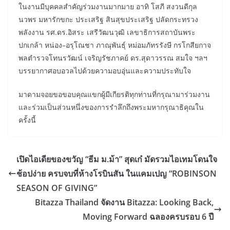
ในงานมีบุคคลสำคัญร่วมงานมากมาย อาทิ โสภี สงวนดีกุล
นวพร มหารักขกะ ประเสริฐ สินสุขประเสริฐ ปลัดกระทรวง
พลังงาน รศ.ดร.อิสระ เสรีวัฒนวุฒิ เลขาธิการสถาบันพระ
ปกเกล้า หน่อง–อรุโณชา ภาณุพันธุ์ หม่อมภัทรรังษี กรโกสียกาจ
พลตำรวจโทนรวัฒน์ เจริญรัชภาคย์ ดร.สุดาวรรณ สมใจ ฯลฯ
บรรยากาศอบอวลไปด้วยความอบอุ่นและความประทับใจ
มาดามจอยขอขอบคุณแขกผู้มีเกียรติทุกท่านที่กรุณามาร่วมงาน
และร่วมเป็นส่วนหนึ่งของการรำลึกถึงพระมหากรุณาธิคุณใน
ครั้งนี้
เปิดไอเดียของขวัญ “ธีม ม.ม้า” สุดเก๋ มัดรวมไอเทมโดนใจ
ช้อปง่าย ครบจบที่ห้างโรบินสัน ในแคมเปญ “ROBINSON
SEASON OF GIVING”
Bitazza Thailand จัดงาน Bitazza: Looking Back,
Moving Forward ฉลองครบรอบ 6 ปี