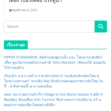
เดอะ เบอร์เคลีย์ ประตูน้ำ
พฤศจิกายน 4, 2023
เรื่องล่าสุด
PIPPER STANDARD® เปิดตัวแชมพูอาบน้ำ และ โฟมอาบแห้งสัตว์
เลี้ยง ชูนวัตกรรมพลังธรรมชาติ “Zero-Residue” เลียขนได้ ปลอดภัย
ไร้สารตกค้าง
เริ่มแล้ว! อ.ต.ก.แฟร์ 4 ภาค @ภาคกลาง “มนต์เสน่ห์เกษตรไทย สู่
ใจกลางมหานคร” ชวนชิม ช้อป สินค้าเกษตรคุณภาพจากทั่วไทย วัน
นี้ – 8 สิงหาคมนี้ ณ ลานคนเมือง
ททท. ประกาศความสำเร็จ Village to the World Season 5 ผนึก 9
พันธมิตร ขับเคลื่อน ESG Tourism สืบสานพระราชปณิธาน สร้าง
คุณค่าการท่องเที่ยวไทยอย่างยั่งยืน