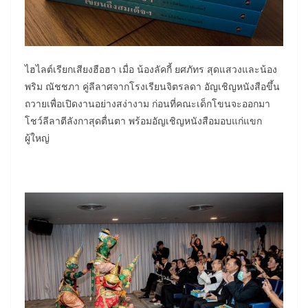
ไฮไลต์เรียกเสียงฮือฮา เมื่อ น้องลัคกี้ ยศภัทร สุดแสวงและน้อง
พริม ณัชชภา คู่ลีลาศจากโรงเรียนจิตรลดา อัญเชิญหนังสือขึ้น
ถวายเพื่อเปิดงานอย่างสง่างาม ก่อนที่คณะเด็กโขนจะออกมา
โชว์ลีลาตีลังกาสุดตื่นตา พร้อมอัญเชิญหนังสือมอบแก่แขก
ผู้ใหญ่