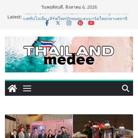
Skip
วันพฤหัสบดี, สิงหาคม 6, 2026
to
Latest:
TECNO ประกาศทรานส์ฟอร์มจากเกมมิ่งโฟน สู่ไลฟ์สไตล์
content
แฟชั่นไอเท็ม เสิร์ฟใหญ่ปักหมุดแลนมาร์คใหม่กลางสถานี
MRT วาง POVA 8 Series จุดเริ่มต้นครั้งสำคัญ
ครั้งแรกของอุตสาหกรรมสีไทย นิปปอนเพนต์ผนึก 6 พันธ
มิตรโมเดิร์นเทรดชั้นนำ นำร่องเปิดตัว “NIPPON PAINT
WORRY FREE” โปรแกรมดูแลคุณภาพฟิล์มสีหลังการขาย
ยกระดับความมั่นใจลูกค้าด้วยผลิตภัณฑ์คุณภาพและ
บริการหลังการขายที่ครบวงจร
434 วันแห่งการรอคอย มูลนิธิ “เพจอีจัน” ส่งมอบ โรงเรียน
เด็กพิเศษทองผาภูมิ ให้กระทรวงศึกษาธิการ ส่งต่อโอกาส
ทางการศึกษาให้เด็กพิเศษกว่า 100 คน ใช้เวลา 434 วัน
เปลี่ยนพื้นที่ว่างเปล่าให้กลายเป็นโรงเรียนแห่งความหวัง
ททท. ประกาศความสำเร็จ Village to the World Season
5 ผนึก 9 พันธมิตร ขับเคลื่อน ESG Tourism สืบสานพระ
ราชปณิธาน สร้างคุณค่าการท่องเที่ยวไทยอย่างยั่งยืน
เหิงลี่ แมนูแฟคเจอริ่ง เทคโนโลยี (ไทยแลนด์) เปิดโรงงาน
แห่งใหม่ในชลบุรี เดินหน้าขยายฐานการผลิตสู่เอเชียตะวัน
ออกเฉียงใต้ เสริมแกร่งยุทธศาสตร์ระดับโลก