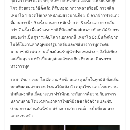
กุ้ยโจว เหมาไถ มีรากฐานการผลิตจากเมืองเหมาไถ มณฑลกุ้ย
โจว ด้วยกรรมวิธีดั้งเดิมที่สืบทอดมากว่าหลายร้อยปี การผลิต
เหมาไถ 1 ขวดใช้เวลาหมักบ่มยาวนานถึง 5 ปี จากข้าวฟ่างแดง
ที่ผ่านการนึ่ง 9 ครั้ง ผ่านการหมักซ้ำกว่า 8 ครั้ง และการกลั่น
กว่า 7 ครั้ง เพื่อสร้างรสชาติที่มีเอกลักษณ์เฉพาะตัวจนได้รับการ
ยกย่องว่าเป็นสุราระดับโลก นอกจากนี้ เหมาไถ ยังเป็นสิ่งที่ขาด
ไม่ได้ในงานสำคัญของรัฐบาลจีนและพิธีทางการทูตระดับ
นานาชาติ เช่น งานเลี้ยงต้อนรับผู้นำประเทศต่าง ๆ จึงไม่เพียง
แต่เป็นสุรา แต่ยังเป็นสัญลักษณ์ของเกียรติยศและมิตรภาพ
ทางการทูต
รสชาติของ เหมาไถ มีความซับซ้อนและลุ่มลึกในทุกมิติ ทั้งกลิ่น
หอมที่ผสมผสานระหว่างผลไม้แห้ง ถั่ว สมุนไพร และโทนหวาน
นุ่มที่แฝงกลิ่นเผ็ดบางเบา ทำให้เหมาะกับการดื่มร่วมกับอาหาร
หลากหลาย โดยเฉพาะอาหารไทยที่มีรสชาติจัดจ้านและซับ
ซ้อน การผสานกันนี้ช่วยสร้างประสบการณ์การดื่มที่แตกต่าง
และน่าจดจำ