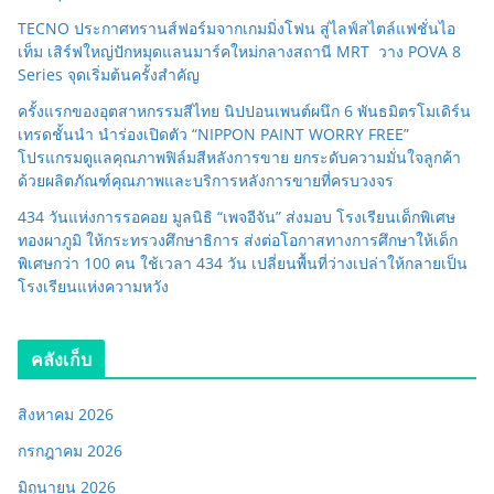
TECNO ประกาศทรานส์ฟอร์มจากเกมมิ่งโฟน สู่ไลฟ์สไตล์แฟชั่นไอ
เท็ม เสิร์ฟใหญ่ปักหมุดแลนมาร์คใหม่กลางสถานี MRT วาง POVA 8
Series จุดเริ่มต้นครั้งสำคัญ
ครั้งแรกของอุตสาหกรรมสีไทย นิปปอนเพนต์ผนึก 6 พันธมิตรโมเดิร์น
เทรดชั้นนำ นำร่องเปิดตัว “NIPPON PAINT WORRY FREE”
โปรแกรมดูแลคุณภาพฟิล์มสีหลังการขาย ยกระดับความมั่นใจลูกค้า
ด้วยผลิตภัณฑ์คุณภาพและบริการหลังการขายที่ครบวงจร
434 วันแห่งการรอคอย มูลนิธิ “เพจอีจัน” ส่งมอบ โรงเรียนเด็กพิเศษ
ทองผาภูมิ ให้กระทรวงศึกษาธิการ ส่งต่อโอกาสทางการศึกษาให้เด็ก
พิเศษกว่า 100 คน ใช้เวลา 434 วัน เปลี่ยนพื้นที่ว่างเปล่าให้กลายเป็น
โรงเรียนแห่งความหวัง
คลังเก็บ
สิงหาคม 2026
กรกฎาคม 2026
มิถุนายน 2026