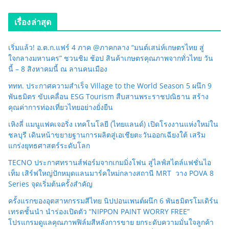
เรื่องล่าสุด
เริ่มแล้ว! อ.ต.ก.แฟร์ 4 ภาค @ภาคกลาง “มนต์เสน่ห์เกษตรไทย สู่
ใจกลางมหานคร” ชวนชิม ช้อป สินค้าเกษตรคุณภาพจากทั่วไทย วัน
นี้ – 8 สิงหาคมนี้ ณ ลานคนเมือง
ททท. ประกาศความสำเร็จ Village to the World Season 5 ผนึก 9
พันธมิตร ขับเคลื่อน ESG Tourism สืบสานพระราชปณิธาน สร้าง
คุณค่าการท่องเที่ยวไทยอย่างยั่งยืน
เหิงลี่ แมนูแฟคเจอริ่ง เทคโนโลยี (ไทยแลนด์) เปิดโรงงานแห่งใหม่ใน
ชลบุรี เดินหน้าขยายฐานการผลิตสู่เอเชียตะวันออกเฉียงใต้ เสริม
แกร่งยุทธศาสตร์ระดับโลก
TECNO ประกาศทรานส์ฟอร์มจากเกมมิ่งโฟน สู่ไลฟ์สไตล์แฟชั่นไอ
เท็ม เสิร์ฟใหญ่ปักหมุดแลนมาร์คใหม่กลางสถานี MRT วาง POVA 8
Series จุดเริ่มต้นครั้งสำคัญ
ครั้งแรกของอุตสาหกรรมสีไทย นิปปอนเพนต์ผนึก 6 พันธมิตรโมเดิร์น
เทรดชั้นนำ นำร่องเปิดตัว “NIPPON PAINT WORRY FREE”
โปรแกรมดูแลคุณภาพฟิล์มสีหลังการขาย ยกระดับความมั่นใจลูกค้า