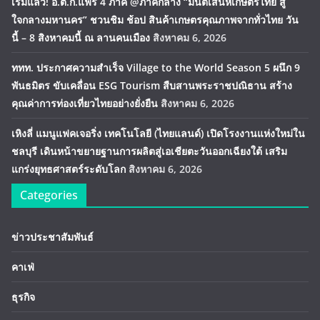
เริ่มแล้ว! อ.ต.ก.แฟร์ 4 ภาค @ภาคกลาง “มนต์เสน่ห์เกษตรไทย สู่
ใจกลางมหานคร” ชวนชิม ช้อป สินค้าเกษตรคุณภาพจากทั่วไทย วัน
นี้ – 8 สิงหาคมนี้ ณ ลานคนเมือง
สิงหาคม 6, 2026
ททท. ประกาศความสำเร็จ Village to the World Season 5 ผนึก 9
พันธมิตร ขับเคลื่อน ESG Tourism สืบสานพระราชปณิธาน สร้าง
คุณค่าการท่องเที่ยวไทยอย่างยั่งยืน
สิงหาคม 6, 2026
เหิงลี่ แมนูแฟคเจอริ่ง เทคโนโลยี (ไทยแลนด์) เปิดโรงงานแห่งใหม่ใน
ชลบุรี เดินหน้าขยายฐานการผลิตสู่เอเชียตะวันออกเฉียงใต้ เสริม
แกร่งยุทธศาสตร์ระดับโลก
สิงหาคม 6, 2026
Categories
ข่าวประชาสัมพันธ์
คาเฟ่
ธุรกิจ