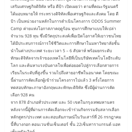
เสริมเศรษฐกิจดิจิทัล หรือ ดีป้า เปิดเผยว่า ตามที่คณะรัฐมนตรี
ได้มอบหมายให้ กระทรวงดิจิทัลเพื่อเศรษฐกิจและสังคม โดย ดี
ป้า เป็นหน่วยงานหลักในการดำเนินโครงการ ODOS Summer
Camp ค่ายแห่งโอกาสภาคฤดูร้อน ทุนการศึกษาแบบให้เปล่า
จำนวน 928 ทุน ซึ่งมีวัตถุประสงค์เพื่อเปิดโอกาสให้เยาวชนไทย
ได้มีประสบการณ์การใช้ชีวิตและการศึกษาในมหาวิทยาลัยชั้น
นำในต่างประเทศ ระยะเวลา 5 – 6 สัปดาห์ พร้อมยกระดับ
ทักษะดิจิทัลจากเจ้าของเทคโนโลยีที่เป็นบริษัทเทคโนโลยีระดับ
โลก และค้นหาแรงบันดาลใจเพื่อต่อยอดไปสู่การเลือกสายการ
เรียนในระดับที่สูงขึ้น รวมไปถึงสายอาชีพในอนาคต โดยขณะ
นี้ผ่านการคัดเลือกผู้เข้าร่วมโครงการไปแล้ว 3 ครั้งโดยการ
ทดสอบทักษะภาษาอังกฤษและทักษะดิจิทัล ซึ่งมีผู้ผ่านการคัด
เลือก 928 คน
จาก 878 อำเภอทั่วประเทศ และ 50 เขตในกรุงเทพมหานคร
หลังจากนี้ผู้ที่ผ่านการคัดเลือกจะเข้าร่วมกิจกรรมจับสลากเลือก
หลักสูตร/ประเทศ และสอบสัมภาษณ์ในวันเสาร์ที่ 26 กรกฎาคม
นี้ที่บางกอก คอนเวนชั่นเซ็นเตอร์ ชั้น 22เซ็นทาราแกรนด์ แอท
เซ็นทรัลเวิลด์