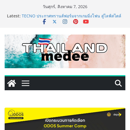
Skip
วันศุกร์, สิงหาคม 7, 2026
to
Latest:
TECNO ประกาศทรานส์ฟอร์มจากเกมมิ่งโฟน สู่ไลฟ์สไตล์
content
แฟชั่นไอเท็ม เสิร์ฟใหญ่ปักหมุดแลนมาร์คใหม่กลางสถานี
MRT วาง POVA 8 Series จุดเริ่มต้นครั้งสำคัญ
ครั้งแรกของอุตสาหกรรมสีไทย นิปปอนเพนต์ผนึก 6 พันธ
มิตรโมเดิร์นเทรดชั้นนำ นำร่องเปิดตัว “NIPPON PAINT
WORRY FREE” โปรแกรมดูแลคุณภาพฟิล์มสีหลังการขาย
ยกระดับความมั่นใจลูกค้าด้วยผลิตภัณฑ์คุณภาพและ
บริการหลังการขายที่ครบวงจร
เริ่มแล้ว! อ.ต.ก.แฟร์ 4 ภาค @ภาคกลาง “มนต์เสน่ห์เกษตร
ไทย สู่ใจกลางมหานคร” ชวนชิม ช้อป สินค้าเกษตร
คุณภาพจากทั่วไทย วันนี้ – 8 สิงหาคมนี้ ณ ลานคนเมือง
ททท. ประกาศความสำเร็จ Village to the World Season
5 ผนึก 9 พันธมิตร ขับเคลื่อน ESG Tourism สืบสานพระ
ราชปณิธาน สร้างคุณค่าการท่องเที่ยวไทยอย่างยั่งยืน
เหิงลี่ แมนูแฟคเจอริ่ง เทคโนโลยี (ไทยแลนด์) เปิดโรงงาน
แห่งใหม่ในชลบุรี เดินหน้าขยายฐานการผลิตสู่เอเชียตะวัน
ออกเฉียงใต้ เสริมแกร่งยุทธศาสตร์ระดับโลก