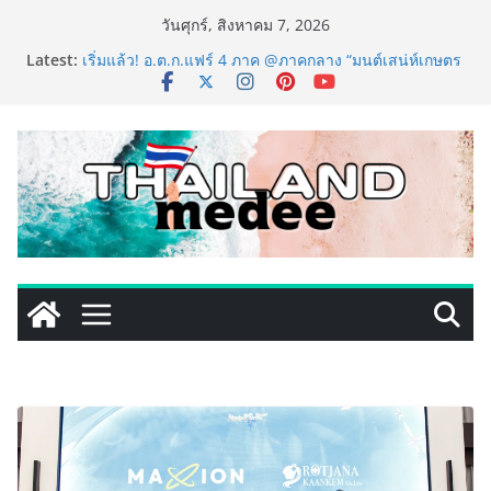
Skip
วันศุกร์, สิงหาคม 7, 2026
to
Latest:
เริ่มแล้ว! อ.ต.ก.แฟร์ 4 ภาค @ภาคกลาง “มนต์เสน่ห์เกษตร
content
ไทย สู่ใจกลางมหานคร” ชวนชิม ช้อป สินค้าเกษตร
คุณภาพจากทั่วไทย วันนี้ – 8 สิงหาคมนี้ ณ ลานคนเมือง
ททท. ประกาศความสำเร็จ Village to the World Season
5 ผนึก 9 พันธมิตร ขับเคลื่อน ESG Tourism สืบสานพระ
ราชปณิธาน สร้างคุณค่าการท่องเที่ยวไทยอย่างยั่งยืน
เหิงลี่ แมนูแฟคเจอริ่ง เทคโนโลยี (ไทยแลนด์) เปิดโรงงาน
แห่งใหม่ในชลบุรี เดินหน้าขยายฐานการผลิตสู่เอเชียตะวัน
ออกเฉียงใต้ เสริมแกร่งยุทธศาสตร์ระดับโลก
TECNO ประกาศทรานส์ฟอร์มจากเกมมิ่งโฟน สู่ไลฟ์สไตล์
แฟชั่นไอเท็ม เสิร์ฟใหญ่ปักหมุดแลนมาร์คใหม่กลางสถานี
MRT วาง POVA 8 Series จุดเริ่มต้นครั้งสำคัญ
PIPPER STANDARD® เปิดตัวแชมพูอาบน้ำ และ โฟมอาบ
แห้งสัตว์เลี้ยง ชูนวัตกรรมพลังธรรมชาติ “Zero-Residue”
เลียขนได้ ปลอดภัย ไร้สารตกค้าง