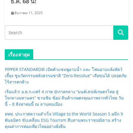
ธ.ค. 68 นี้!
ธันวาคม 11, 2025
เรื่องล่าสุด
PIPPER STANDARD® เปิดตัวแชมพูอาบน้ำ และ โฟมอาบแห้งสัตว์
เลี้ยง ชูนวัตกรรมพลังธรรมชาติ “Zero-Residue” เลียขนได้ ปลอดภัย
ไร้สารตกค้าง
เริ่มแล้ว! อ.ต.ก.แฟร์ 4 ภาค @ภาคกลาง “มนต์เสน่ห์เกษตรไทย สู่
ใจกลางมหานคร” ชวนชิม ช้อป สินค้าเกษตรคุณภาพจากทั่วไทย วัน
นี้ – 8 สิงหาคมนี้ ณ ลานคนเมือง
ททท. ประกาศความสำเร็จ Village to the World Season 5 ผนึก 9
พันธมิตร ขับเคลื่อน ESG Tourism สืบสานพระราชปณิธาน สร้าง
คุณค่าการท่องเที่ยวไทยอย่างยั่งยืน