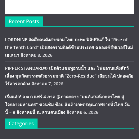
Recent Posts
LORDNINE จัดศึกคนดังสายเกม ไทย ปะทะ ฟิลิปปินส์ ใน “Rise of
the Tenth Lord” เปิดสงครามกิลด์ข้ามประเทศ ฉลองเซิร์ฟเวอร์ใหม่
เฮเลนา
สิงหาคม 8, 2026
PIPPER STANDARD® เปิดตัวแชมพูอาบน้ำ และ โฟมอาบแห้งสัตว์
เลี้ยง ชูนวัตกรรมพลังธรรมชาติ “Zero-Residue” เลียขนได้ ปลอดภัย
ไร้สารตกค้าง
สิงหาคม 7, 2026
เริ่มแล้ว! อ.ต.ก.แฟร์ 4 ภาค @ภาคกลาง “มนต์เสน่ห์เกษตรไทย สู่
ใจกลางมหานคร” ชวนชิม ช้อป สินค้าเกษตรคุณภาพจากทั่วไทย วัน
นี้ – 8 สิงหาคมนี้ ณ ลานคนเมือง
สิงหาคม 6, 2026
Categories