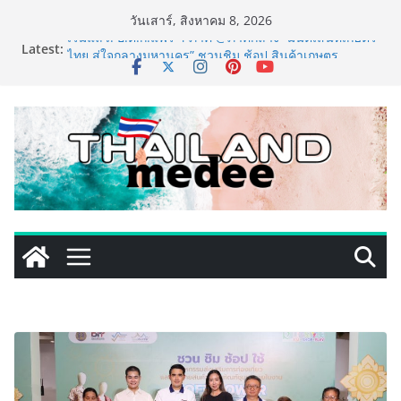
Skip
วันเสาร์, สิงหาคม 8, 2026
to
Latest:
เริ่มแล้ว! อ.ต.ก.แฟร์ 4 ภาค @ภาคกลาง “มนต์เสน่ห์เกษตร
content
ไทย สู่ใจกลางมหานคร” ชวนชิม ช้อป สินค้าเกษตร
คุณภาพจากทั่วไทย วันนี้ – 8 สิงหาคมนี้ ณ ลานคนเมือง
ททท. ประกาศความสำเร็จ Village to the World Season
5 ผนึก 9 พันธมิตร ขับเคลื่อน ESG Tourism สืบสานพระ
ราชปณิธาน สร้างคุณค่าการท่องเที่ยวไทยอย่างยั่งยืน
เหิงลี่ แมนูแฟคเจอริ่ง เทคโนโลยี (ไทยแลนด์) เปิดโรงงาน
แห่งใหม่ในชลบุรี เดินหน้าขยายฐานการผลิตสู่เอเชียตะวัน
ออกเฉียงใต้ เสริมแกร่งยุทธศาสตร์ระดับโลก
LORDNINE จัดศึกคนดังสายเกม ไทย ปะทะ ฟิลิปปินส์ ใน
“Rise of the Tenth Lord” เปิดสงครามกิลด์ข้ามประเทศ
ฉลองเซิร์ฟเวอร์ใหม่ เฮเลนา
PIPPER STANDARD® เปิดตัวแชมพูอาบน้ำ และ โฟมอาบ
แห้งสัตว์เลี้ยง ชูนวัตกรรมพลังธรรมชาติ “Zero-Residue”
เลียขนได้ ปลอดภัย ไร้สารตกค้าง