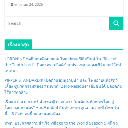
กรกฎาคม 24, 2026
เรื่องล่าสุด
LORDNINE จัดศึกคนดังสายเกม ไทย ปะทะ ฟิลิปปินส์ ใน “Rise of
the Tenth Lord” เปิดสงครามกิลด์ข้ามประเทศ ฉลองเซิร์ฟเวอร์ใหม่
เฮเลนา
PIPPER STANDARD® เปิดตัวแชมพูอาบน้ำ และ โฟมอาบแห้งสัตว์
เลี้ยง ชูนวัตกรรมพลังธรรมชาติ “Zero-Residue” เลียขนได้ ปลอดภัย
ไร้สารตกค้าง
เริ่มแล้ว! อ.ต.ก.แฟร์ 4 ภาค @ภาคกลาง “มนต์เสน่ห์เกษตรไทย สู่
ใจกลางมหานคร” ชวนชิม ช้อป สินค้าเกษตรคุณภาพจากทั่วไทย วัน
นี้ – 8 สิงหาคมนี้ ณ ลานคนเมือง
ททท. ประกาศความสำเร็จ Village to the World Season 5 ผนึก 9