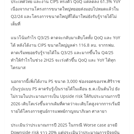
ประเทศไทย และงาน CIPS ทรงตัว QoQ แต่ลดลง 61.3% YoY
เนื่องจากงานโครงการขนาดใหญ่ทยอยส่งมอบไปหมดแล้วใน
Q2/24 และโครงการขนาดใหญ่ที่ได้มาใหม่ยังรับรู้รายได้ไม่
เต็มที่
แนวโน้มกำไร Q3/25 คาดจะกลับมาเติบโตทั้ง QoQ และ YoY
ได้ หลังได้งาน CIPS ขนาดใหญ่มูลค่า 116.8 ลบ. จากรฟม.
คาดเริ่มทยอยรับรู้รายได้ใน Q3/25 และมากขึ้นใน Q4/25
ทำให้กำไรในช่วง 2H25 จะเร่งตัวขึ้น QoQ และ YoY ได้ทุก
ไตรมาส
นอกจากนี้เพิ่งได้งาน PS ขนาด 3,000 ช่องจอดของรพ.ศิริราช
เป็นรูปแบบ PS คาดรับรู้เป็นรายได้ในเดือน ธ.ค.เป็นต้นไป ยัง
ไม่รวมในประมาณการเป็น Upside risk ให้กับประมาณการปี
2026 เติบโตเร่งขึ้นจากเดิมที่คาดว่าจะเติบโตสูงจากการเริ่มมี
รายได้โครงการศูนย์การแพทย์กาญจนาภิเษก ศาลายา
ประเมินว่าประมาณการปี 2025 ในกรณี Worse case อาจมี
Downside risk ราว 20% แต่ประเมินว่าประมาณการปัจจุบัน