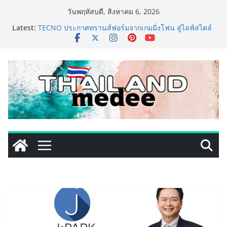
Skip
วันพฤหัสบดี, สิงหาคม 6, 2026
to
Latest:
TECNO ประกาศทรานส์ฟอร์มจากเกมมิ่งโฟน สู่ไลฟ์สไตล์
content
แฟชั่นไอเท็ม เสิร์ฟใหญ่ปักหมุดแลนมาร์คใหม่กลางสถานี
MRT วาง POVA 8 Series จุดเริ่มต้นครั้งสำคัญ
ครั้งแรกของอุตสาหกรรมสีไทย นิปปอนเพนต์ผนึก 6 พันธ
มิตรโมเดิร์นเทรดชั้นนำ นำร่องเปิดตัว “NIPPON PAINT
WORRY FREE” โปรแกรมดูแลคุณภาพฟิล์มสีหลังการขาย
ยกระดับความมั่นใจลูกค้าด้วยผลิตภัณฑ์คุณภาพและ
บริการหลังการขายที่ครบวงจร
434 วันแห่งการรอคอย มูลนิธิ “เพจอีจัน” ส่งมอบ โรงเรียน
เด็กพิเศษทองผาภูมิ ให้กระทรวงศึกษาธิการ ส่งต่อโอกาส
ทางการศึกษาให้เด็กพิเศษกว่า 100 คน ใช้เวลา 434 วัน
เปลี่ยนพื้นที่ว่างเปล่าให้กลายเป็นโรงเรียนแห่งความหวัง
ททท. ประกาศความสำเร็จ Village to the World Season
5 ผนึก 9 พันธมิตร ขับเคลื่อน ESG Tourism สืบสานพระ
ราชปณิธาน สร้างคุณค่าการท่องเที่ยวไทยอย่างยั่งยืน
เหิงลี่ แมนูแฟคเจอริ่ง เทคโนโลยี (ไทยแลนด์) เปิดโรงงาน
แห่งใหม่ในชลบุรี เดินหน้าขยายฐานการผลิตสู่เอเชียตะวัน
ออกเฉียงใต้ เสริมแกร่งยุทธศาสตร์ระดับโลก