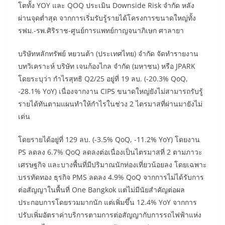
โตทั้ง YOY และ QOQ ประเมิน Downside Risk จำกัด หลัง
ผ่านจุดต่ำสุด จากการเริ่มรับรู้รายได้โครงการขนาดใหญ่ทั้ง
รฟม.-รพ.ศิริราช-ศูนย์การแพทย์กาญจนาภิเษก ศาลายา
บริษัทหลักทรัพย์ หยวนต้า (ประเทศไทย) จำกัด จัดทำรายงาน
บทวิเคราะห์ บริษัท เจนก้องไกล จำกัด (มหาชน) หรือ JPARK
โดยระบุว่า กำไรสุทธิ Q2/25 อยู่ที่ 19 ลบ. (-20.3% QoQ,
-28.1% YoY) เนื่องจากงาน CIPS ขนาดใหญ่ยังไม่สามารถรับรู้
รายได้ทันตามแผนทำให้กำไรในช่วง 2 ไตรมาสที่ผ่านมายังไม่
เด่น
โดยรายได้อยู่ที่ 129 ลบ. (-3.5% QoQ, -11.2% YoY) โดยงาน
PS ลดลง 6.7% QoQ ลดลงต่อเนื่องเป็นไตรมาสที่ 2 ตามภาวะ
เศรษฐกิจ และบางพื้นที่มีปริมาณนักท่องเที่ยวน้อยลง โดยเฉพาะ
บรรทัดทอง ธุรกิจ PMS ลดลง 4.9% QoQ จากการไม่ได้รับการ
ต่อสัญญาในพื้นที่ One Bangkok แต่ไม่มีนัยสำคัญต่อผล
ประกอบการโดยรวมมากนัก แต่เพิ่มขึ้น 12.4% YoY จากการ
ปรับเพิ่มอัตราค่าบริการตามการต่อสัญญากับการรถไฟฟ้าแห่ง