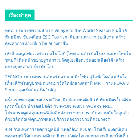
เรื่องล่าสุด
ททท. ประกาศความสำเร็จ Village to the World Season 5 ผนึก 9
พันธมิตร ขับเคลื่อน ESG Tourism สืบสานพระราชปณิธาน สร้าง
คุณค่าการท่องเที่ยวไทยอย่างยั่งยืน
เหิงลี่ แมนูแฟคเจอริ่ง เทคโนโลยี (ไทยแลนด์) เปิดโรงงานแห่งใหม่ใน
ชลบุรี เดินหน้าขยายฐานการผลิตสู่เอเชียตะวันออกเฉียงใต้ เสริม
แกร่งยุทธศาสตร์ระดับโลก
TECNO ประกาศทรานส์ฟอร์มจากเกมมิ่งโฟน สู่ไลฟ์สไตล์แฟชั่นไอ
เท็ม เสิร์ฟใหญ่ปักหมุดแลนมาร์คใหม่กลางสถานี MRT วาง POVA 8
Series จุดเริ่มต้นครั้งสำคัญ
ครั้งแรกของอุตสาหกรรมสีไทย นิปปอนเพนต์ผนึก 6 พันธมิตรโมเดิร์น
เทรดชั้นนำ นำร่องเปิดตัว “NIPPON PAINT WORRY FREE”
โปรแกรมดูแลคุณภาพฟิล์มสีหลังการขาย ยกระดับความมั่นใจลูกค้า
ด้วยผลิตภัณฑ์คุณภาพและบริการหลังการขายที่ครบวงจร
434 วันแห่งการรอคอย มูลนิธิ “เพจอีจัน” ส่งมอบ โรงเรียนเด็กพิเศษ
ทองผาภูมิ ให้กระทรวงศึกษาธิการ ส่งต่อโอกาสทางการศึกษาให้เด็ก