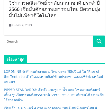
วิชาการคณิต-วิทย์ ระดับนานาชาติ ประจำปี
2566 เชื่อมั่นศักยภาพเยาวชนไทย มีความมุ่ง
มั่นไม่แพ้ชาติใดในโลก
มีนาคม 9, 2023
เรื่องล่าสุด
LORDNINE จัดศึกคนดังสายเกม ไทย ปะทะ ฟิลิปปินส์ ใน “Rise of
the Tenth Lord” เปิดสงครามกิลด์ข้ามประเทศ ฉลองเซิร์ฟเวอร์ใหม่
เฮเลนา
PIPPER STANDARD® เปิดตัวแชมพูอาบน้ำ และ โฟมอาบแห้งสัตว์
เลี้ยง ชูนวัตกรรมพลังธรรมชาติ “Zero-Residue” เลียขนได้ ปลอดภัย
ไร้สารตกค้าง
เริ่มแล้ว! อ.ต.ก.แฟร์ 4 ภาค @ภาคกลาง “มนต์เสน่ห์เกษตรไทย สู่