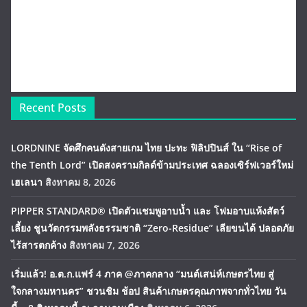
Recent Posts
LORDNINE จัดศึกคนดังสายเกม ไทย ปะทะ ฟิลิปปินส์ ใน “Rise of
the Tenth Lord” เปิดสงครามกิลด์ข้ามประเทศ ฉลองเซิร์ฟเวอร์ใหม่
เฮเลนา
สิงหาคม 8, 2026
PIPPER STANDARD® เปิดตัวแชมพูอาบน้ำ และ โฟมอาบแห้งสัตว์
เลี้ยง ชูนวัตกรรมพลังธรรมชาติ “Zero-Residue” เลียขนได้ ปลอดภัย
ไร้สารตกค้าง
สิงหาคม 7, 2026
เริ่มแล้ว! อ.ต.ก.แฟร์ 4 ภาค @ภาคกลาง “มนต์เสน่ห์เกษตรไทย สู่
ใจกลางมหานคร” ชวนชิม ช้อป สินค้าเกษตรคุณภาพจากทั่วไทย วัน