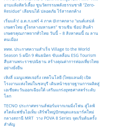
อาบแห้งสัตว์เลี้ยง ชูนวัตกรรมพลังธรรมชาติ “Zero-
Residue” เลียขนได้ ปลอดภัย ไร้สารตกค้าง
เริ่มแล้ว! อ.ต.ก.แฟร์ 4 ภาค @ภาคกลาง “มนต์เสน่ห์
เกษตรไทย สู่ใจกลางมหานคร” ชวนชิม ช้อป สินค้า
เกษตรคุณภาพจากทั่วไทย วันนี้ – 8 สิงหาคมนี้ ณ ลาน
คนเมือง
ททท. ประกาศความสำเร็จ Village to the World
Season 5 ผนึก 9 พันธมิตร ขับเคลื่อน ESG Tourism
สืบสานพระราชปณิธาน สร้างคุณค่าการท่องเที่ยวไทย
อย่างยั่งยืน
เหิงลี่ แมนูแฟคเจอริ่ง เทคโนโลยี (ไทยแลนด์) เปิด
โรงงานแห่งใหม่ในชลบุรี เดินหน้าขยายฐานการผลิตสู่
เอเชียตะวันออกเฉียงใต้ เสริมแกร่งยุทธศาสตร์ระดับ
โลก
TECNO ประกาศทรานส์ฟอร์มจากเกมมิ่งโฟน สู่ไลฟ์
สไตล์แฟชั่นไอเท็ม เสิร์ฟใหญ่ปักหมุดแลนมาร์คใหม่
กลางสถานี MRT วาง POVA 8 Series จุดเริ่มต้นครั้ง
สำคัญ