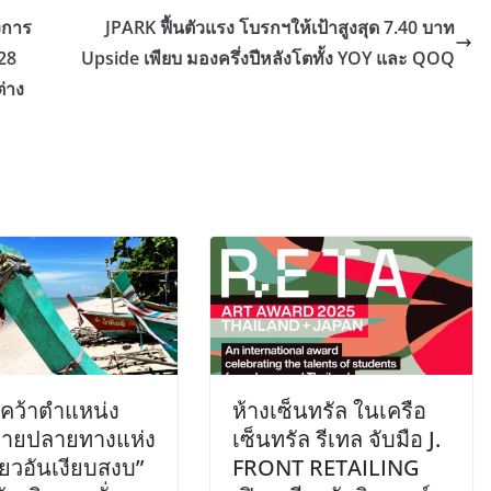
งการ
JPARK ฟื้นตัวแรง โบรกฯให้เป้าสูงสุด 7.40 บาท
28
Upside เพียบ มองครึ่งปีหลังโตทั้ง YOY และ QOQ
่าง
 คว้าตำแหน่ง
ห้างเซ็นทรัล ในเครือ
มายปลายทางแห่ง
เซ็นทรัล รีเทล จับมือ J.
ี่ยวอันเงียบสงบ”
FRONT RETAILING