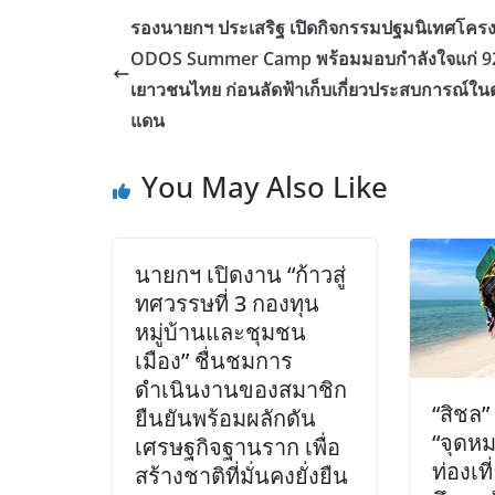
รองนายกฯ ประเสริฐ เปิดกิจกรรมปฐมนิเทศโคร
ODOS Summer Camp พร้อมมอบกำลังใจแก่ 9
เยาวชนไทย ก่อนลัดฟ้าเก็บเกี่ยวประสบการณ์ในต
แดน
You May Also Like
นายกฯ เปิดงาน “ก้าวสู่
ทศวรรษที่ 3 กองทุน
หมู่บ้านและชุมชน
เมือง” ชื่นชมการ
ดำเนินงานของสมาชิก
“สิชล”
ยืนยันพร้อมผลักดัน
“จุดห
เศรษฐกิจฐานราก เพื่อ
ท่องเท
สร้างชาติที่มั่นคงยั่งยืน