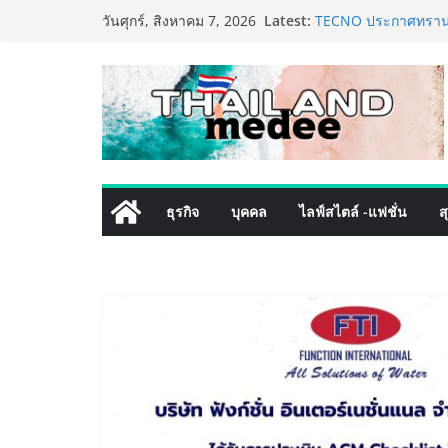
Skip
Latest:
TECNO ประกาศทรานส์ฟ
วันศุกร์, สิงหาคม 7, 2026
to
เท็ม เสิร์ฟใหญ่ปักห
8 Series จุดเริ่มต้นคร
content
PIPPER STANDARD® เ
เลี้ยง ชูนวัตกรรมพลั
ปลอดภัย ไร้สารตกค้า
เริ่มแล้ว! อ.ต.ก.แฟร
ใจกลางมหานคร” ชวนช
ไทย วันนี้ – 8 สิงหาค
ททท. ประกาศความสำเร
ธุรกิจ
บุคคล
ไลฟ์สไตล์ -แฟชั่น
ส
พันธมิตร ขับเคลื่อน
คุณค่าการท่องเที่ยวไทย
เหิงลี่ แมนูแฟคเจอริ
ในชลบุรี เดินหน้าขยา
เสริมแกร่งยุทธศาสตร