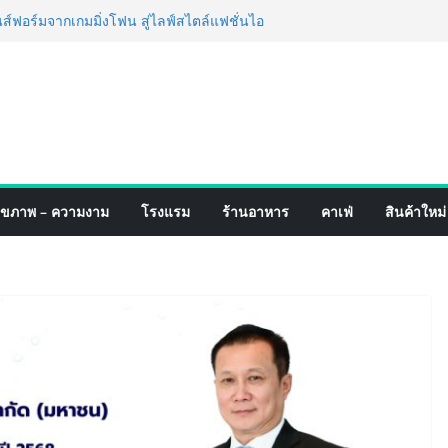
อร์มจากเกมมิ่งโฟน สู่ไลฟ์สไตล์แฟชั่นไอ
มุดแลนมาร์คใหม่กลางสถานี MRT วาง POVA
ั้งสำคัญ
ปิดตัวแชมพูอาบน้ำ และ โฟมอาบแห้งสัตว์
งธรรมชาติ “Zero-Residue” เลียขนได้
ง
์ 4 ภาค @ภาคกลาง “มนต์เสน่ห์เกษตรไทย สู่
ิม ช้อป สินค้าเกษตรคุณภาพจากทั่ว
มนี้ ณ ลานคนเมือง
็จ Village to the World Season 5 ผนึก 9
ุขภาพ – ความงาม
โรงแรม
ร้านอาหาร
คาเฟ่
สินค้าใหม่
 ESG Tourism สืบสานพระราชปณิธาน สร้าง
อย่างยั่งยืน
่ง เทคโนโลยี (ไทยแลนด์) เปิดโรงงานแห่งใหม่
ยฐานการผลิตสู่เอเชียตะวันออกเฉียงใต้
์ระดับโลก