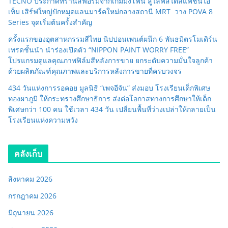
TECNO ประกาศทรานส์ฟอร์มจากเกมมิ่งโฟน สู่ไลฟ์สไตล์แฟชั่นไอ
เท็ม เสิร์ฟใหญ่ปักหมุดแลนมาร์คใหม่กลางสถานี MRT วาง POVA 8
Series จุดเริ่มต้นครั้งสำคัญ
ครั้งแรกของอุตสาหกรรมสีไทย นิปปอนเพนต์ผนึก 6 พันธมิตรโมเดิร์น
เทรดชั้นนำ นำร่องเปิดตัว “NIPPON PAINT WORRY FREE”
โปรแกรมดูแลคุณภาพฟิล์มสีหลังการขาย ยกระดับความมั่นใจลูกค้า
ด้วยผลิตภัณฑ์คุณภาพและบริการหลังการขายที่ครบวงจร
434 วันแห่งการรอคอย มูลนิธิ “เพจอีจัน” ส่งมอบ โรงเรียนเด็กพิเศษ
ทองผาภูมิ ให้กระทรวงศึกษาธิการ ส่งต่อโอกาสทางการศึกษาให้เด็ก
พิเศษกว่า 100 คน ใช้เวลา 434 วัน เปลี่ยนพื้นที่ว่างเปล่าให้กลายเป็น
โรงเรียนแห่งความหวัง
คลังเก็บ
สิงหาคม 2026
กรกฎาคม 2026
มิถุนายน 2026