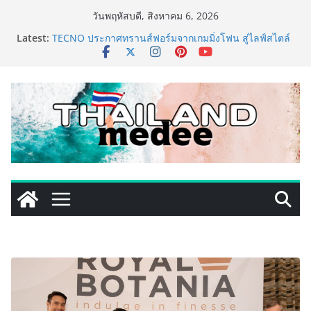
Skip
วันพฤหัสบดี, สิงหาคม 6, 2026
เหิงลี่ แมนูแฟคเจอริ่ง เทคโนโลยี (ไทยแลนด์) เปิดโรงงาน
to
Latest:
แห่งใหม่ในชลบุรี เดินหน้าขยายฐานการผลิตสู่เอเชียตะวัน
content
ออกเฉียงใต้ เสริมแกร่งยุทธศาสตร์ระดับโลก
TECNO ประกาศทรานส์ฟอร์มจากเกมมิ่งโฟน สู่ไลฟ์สไตล์
แฟชั่นไอเท็ม เสิร์ฟใหญ่ปักหมุดแลนมาร์คใหม่กลางสถานี
MRT วาง POVA 8 Series จุดเริ่มต้นครั้งสำคัญ
ครั้งแรกของอุตสาหกรรมสีไทย นิปปอนเพนต์ผนึก 6 พันธ
มิตรโมเดิร์นเทรดชั้นนำ นำร่องเปิดตัว “NIPPON PAINT
WORRY FREE” โปรแกรมดูแลคุณภาพฟิล์มสีหลังการขาย
ยกระดับความมั่นใจลูกค้าด้วยผลิตภัณฑ์คุณภาพและ
บริการหลังการขายที่ครบวงจร
434 วันแห่งการรอคอย มูลนิธิ “เพจอีจัน” ส่งมอบ โรงเรียน
เด็กพิเศษทองผาภูมิ ให้กระทรวงศึกษาธิการ ส่งต่อโอกาส
ทางการศึกษาให้เด็กพิเศษกว่า 100 คน ใช้เวลา 434 วัน
เปลี่ยนพื้นที่ว่างเปล่าให้กลายเป็นโรงเรียนแห่งความหวัง
ททท. ประกาศความสำเร็จ Village to the World Season
5 ผนึก 9 พันธมิตร ขับเคลื่อน ESG Tourism สืบสานพระ
ราชปณิธาน สร้างคุณค่าการท่องเที่ยวไทยอย่างยั่งยืน