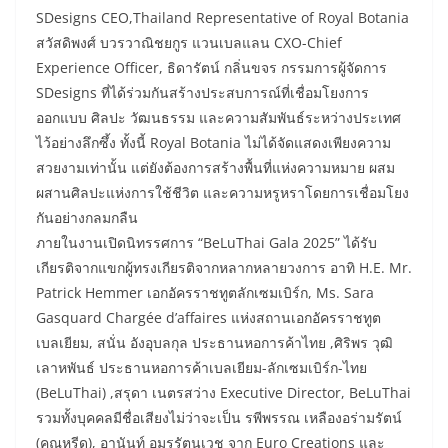
SDesigns CEO,Thailand Representative of Royal Botania
สวัสดิพงศ์ บวรวาณิชยกูร แวนเบลแลน CXO-Chief
Experience Officer, ธิดารัตน์ กลิ่นขจร กรรมการผู้จัดการ
SDesigns ที่ได้ร่วมกันสร้างประสบการณ์ที่เชื่อมโยงการ
ออกแบบ ศิลปะ วัฒนธรรม และความสัมพันธ์ระหว่างประเทศ
ไว้อย่างลึกซึ้ง ทั้งนี้ Royal Botania ไม่ได้จัดแสดงเพียงความ
สวยงามเท่านั้น แต่ยังต้องการสร้างพื้นที่แห่งความหมาย ผสม
ผสานศิลปะแห่งการใช้ชีวิต และความหรูหราโดยการเชื่อมโยง
กันอย่างกลมกลืน
​ภายในงานเปิดนิทรรศการ “BeLuThai Gala 2025” ได้รับ
เกียรติจากแขกผู้ทรงเกียรติจากหลากหลายวงการ อาทิ H.E. Mr.
Patrick Hemmer เอกอัครราชทูตลักเซมเบิร์ก, Ms. Sara
Gasquard Chargée d’affaires แห่งสถานเอกอัครราชทูต
เบลเยียม, สนั่น อังอุบลกุล ประธานหอการค้าไทย ,ศิริพร วุฒิ
เลาหพันธ์ ประธานหอการค้าเบลเยียม-ลักเซมเบิร์ก-ไทย
(BeLuThai) ,สรุดา เนตรสว่าง Executive Director, BeLuThai
รวมทั้งบุคคลมีชื่อเสียงไม่ว่าจะเป็น รพีพรรณ เหลืองอร่ามรัตน์
(คุณหรีด), อานันท์ อมรรัตนเวช จาก Euro Creations และ