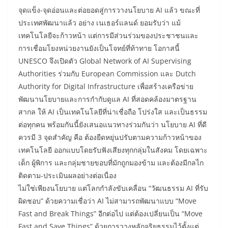
จุดแข็ง-จุดอ่อนและต่อยอดสู่การวางนโยบาย AI แล้ว ขณะที่
ประเทศพัฒนาแล้ว อย่าง เนเธอร์แลนด์ ยอมรับว่า แม้
เทคโนโลยีจะก้าวหน้า แต่การมีส่วนร่วมของประชาชนและ
การเชื่อมโยงหน่วยงานยังเป็นโจทย์ที่ท้าทาย โอกาสนี้
UNESCO จึงเปิดตัว Global Network of AI Supervising
Authorities ร่วมกับ European Commission และ Dutch
Authority for Digital Infrastructure เพื่อสร้างเครือข่าย
พัฒนานโยบายและการกำกับดูแล AI ที่สอดคล้องมาตรฐาน
สากล ให้ AI เป็นเทคโนโลยีที่น่าเชื่อถือ โปร่งใส และเป็นธรรม
ต่อทุกคน พร้อมกันนี้ยังเสนอแนวทางร่วมกันว่า นโยบาย AI ที่ดี
ควรมี 3 จุดสำคัญ คือ ต้องยืดหยุ่นปรับตามความก้าวหน้าของ
เทคโนโลยี ออกแบบโดยรับฟังเสียงทุกกลุ่มในสังคม โดยเฉพาะ
เด็ก ผู้พิการ และกลุ่มชายขอบที่มักถูกมองข้าม และต้องมีกลไก
ติดตาม-ประเมินผลอย่างต่อเนื่อง
ไม่ใช่เพียงนโยบาย แต่โลกกำลังขับเคลื่อน “วัฒนธรรม AI ที่รับ
ผิดชอบ” ด้วยความเชื่อว่า AI ไม่สามารถพัฒนาแบบ “Move
Fast and Break Things” อีกต่อไป แต่ต้องเปลี่ยนเป็น “Move
Fast and Save Things” ด้วยการวางหลักจริยธรรมไว้ตั้งแต่