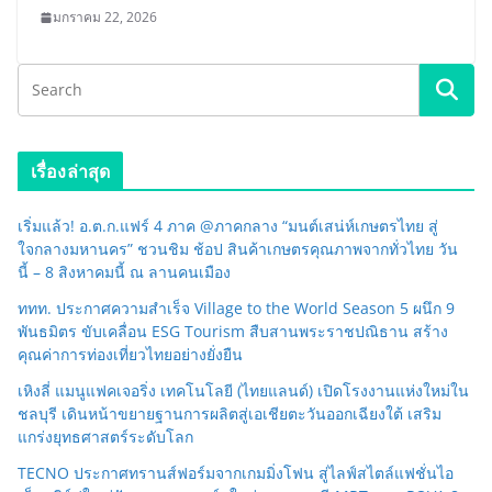
มกราคม 22, 2026
เรื่องล่าสุด
เริ่มแล้ว! อ.ต.ก.แฟร์ 4 ภาค @ภาคกลาง “มนต์เสน่ห์เกษตรไทย สู่
ใจกลางมหานคร” ชวนชิม ช้อป สินค้าเกษตรคุณภาพจากทั่วไทย วัน
นี้ – 8 สิงหาคมนี้ ณ ลานคนเมือง
ททท. ประกาศความสำเร็จ Village to the World Season 5 ผนึก 9
พันธมิตร ขับเคลื่อน ESG Tourism สืบสานพระราชปณิธาน สร้าง
คุณค่าการท่องเที่ยวไทยอย่างยั่งยืน
เหิงลี่ แมนูแฟคเจอริ่ง เทคโนโลยี (ไทยแลนด์) เปิดโรงงานแห่งใหม่ใน
ชลบุรี เดินหน้าขยายฐานการผลิตสู่เอเชียตะวันออกเฉียงใต้ เสริม
แกร่งยุทธศาสตร์ระดับโลก
TECNO ประกาศทรานส์ฟอร์มจากเกมมิ่งโฟน สู่ไลฟ์สไตล์แฟชั่นไอ