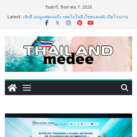
Skip
วันศุกร์, สิงหาคม 7, 2026
to
Latest:
เหิงลี่ แมนูแฟคเจอริ่ง เทคโนโลยี (ไทยแลนด์) เปิดโรงงาน
content
แห่งใหม่ในชลบุรี เดินหน้าขยายฐานการผลิตสู่เอเชียตะวัน
ออกเฉียงใต้ เสริมแกร่งยุทธศาสตร์ระดับโลก
TECNO ประกาศทรานส์ฟอร์มจากเกมมิ่งโฟน สู่ไลฟ์สไตล์
แฟชั่นไอเท็ม เสิร์ฟใหญ่ปักหมุดแลนมาร์คใหม่กลางสถานี
MRT วาง POVA 8 Series จุดเริ่มต้นครั้งสำคัญ
ครั้งแรกของอุตสาหกรรมสีไทย นิปปอนเพนต์ผนึก 6 พันธ
มิตรโมเดิร์นเทรดชั้นนำ นำร่องเปิดตัว “NIPPON PAINT
WORRY FREE” โปรแกรมดูแลคุณภาพฟิล์มสีหลังการขาย
ยกระดับความมั่นใจลูกค้าด้วยผลิตภัณฑ์คุณภาพและ
บริการหลังการขายที่ครบวงจร
เริ่มแล้ว! อ.ต.ก.แฟร์ 4 ภาค @ภาคกลาง “มนต์เสน่ห์เกษตร
ไทย สู่ใจกลางมหานคร” ชวนชิม ช้อป สินค้าเกษตร
คุณภาพจากทั่วไทย วันนี้ – 8 สิงหาคมนี้ ณ ลานคนเมือง
ททท. ประกาศความสำเร็จ Village to the World Season
5 ผนึก 9 พันธมิตร ขับเคลื่อน ESG Tourism สืบสานพระ
ราชปณิธาน สร้างคุณค่าการท่องเที่ยวไทยอย่างยั่งยืน