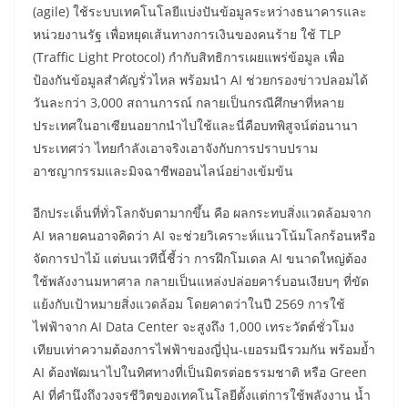
(agile) ใช้ระบบเทคโนโลยีแบ่งปันข้อมูลระหว่างธนาคารและ
หน่วยงานรัฐ เพื่อหยุดเส้นทางการเงินของคนร้าย ใช้ TLP
(Traffic Light Protocol) กำกับสิทธิการเผยแพร่ข้อมูล เพื่อ
ป้องกันข้อมูลสำคัญรั่วไหล พร้อมนำ AI ช่วยกรองข่าวปลอมได้
วันละกว่า 3,000 สถานการณ์ กลายเป็นกรณีศึกษาที่หลาย
ประเทศในอาเซียนอยากนำไปใช้และนี่คือบทพิสูจน์ต่อนานา
ประเทศว่า ไทยกำลังเอาจริงเอาจังกับการปราบปราม
อาชญากรรมและมิจฉาชีพออนไลน์อย่างเข้มข้น
อีกประเด็นที่ทั่วโลกจับตามากขึ้น คือ ผลกระทบสิ่งแวดล้อมจาก
AI หลายคนอาจคิดว่า AI จะช่วยวิเคราะห์แนวโน้มโลกร้อนหรือ
จัดการป่าไม้ แต่บนเวทีนี้ชี้ว่า การฝึกโมเดล AI ขนาดใหญ่ต้อง
ใช้พลังงานมหาศาล กลายเป็นแหล่งปล่อยคาร์บอนเงียบๆ ที่ขัด
แย้งกับเป้าหมายสิ่งแวดล้อม โดยคาดว่าในปี 2569 การใช้
ไฟฟ้าจาก AI Data Center จะสูงถึง 1,000 เทระวัตต์ชั่วโมง
เทียบเท่าความต้องการไฟฟ้าของญี่ปุ่น-เยอรมนีรวมกัน พร้อมย้ำ
AI ต้องพัฒนาไปในทิศทางที่เป็นมิตรต่อธรรมชาติ หรือ Green
AI ที่คำนึงถึงวงจรชีวิตของเทคโนโลยีตั้งแต่การใช้พลังงาน น้ำ