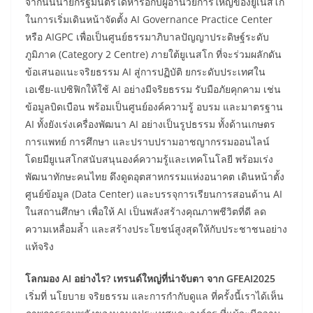
จากนั้นนายกรัฐมนตรีได้หารือกับผู้อำนวยการใหญ่ของยูเนสโก
ในการเริ่มเดินหน้าจัดตั้ง AI Governance Practice Center
หรือ AIGPC เพื่อเป็นศูนย์ธรรมาภิบาลปัญญาประดิษฐ์ระดับ
ภูมิภาค (Category 2 Centre) ภายใต้ยูเนสโก ที่จะร่วมผลักดัน
ข้อเสนอแนะจริยธรรม AI สู่การปฏิบัติ ยกระดับประเทศใน
เอเชีย-แปซิฟิกให้ใช้ AI อย่างมีจริยธรรม รับมือภัยคุกคาม เช่น
ข้อมูลบิดเบือน พร้อมเป็นศูนย์องค์ความรู้ อบรม และมาตรฐาน
AI ทั้งยังเร่งเครื่องพัฒนา AI อย่างเป็นรูปธรรม ทั้งด้านเกษตร
การแพทย์ การศึกษา และปราบปรามอาชญากรรมออนไลน์
โดยมียูเนสโกสนับสนุนองค์ความรู้และเทคโนโลยี พร้อมเร่ง
พัฒนาทักษะคนไทย ดึงดูดอุตสาหกรรมแห่งอนาคต เดินหน้าตั้ง
ศูนย์ข้อมูล (Data Center) และบรรจุการเรียนการสอนด้าน AI
ในสถานศึกษา เพื่อให้ AI เป็นพลังสร้างคุณภาพชีวิตที่ดี ลด
ความเหลื่อมล้ำ และสร้างประโยชน์สูงสุดให้กับประชาชนอย่าง
แท้จริง
โลกมอง AI อย่างไร? เทรนด์ใหญ่ที่น่าจับตา จาก GFEAI2025
เริ่มที่ นโยบาย จริยธรรม และการกำกับดูแล ที่ครั้งนี้เราได้เห็น