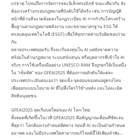
แร่ธาตุ ไปจนถึงการจัดการขยะอิเล็กทรอนิกส์ ขณะเดียวกัน ยัง
ต้องเร่งสร้างกรอบกฎหมายที่บังคับใช้ได้จริง เช่น การบัญญัติ
หน้าที่ด้านสิ่งแวดล้อมลงในกฎระเบียบ AI การกำกับโครงสร้าง
พื้นฐานผ่านกฎหมายพลังงาน และขยายมาตรฐาน ESG ให้
ครอบคลุมเทคโนโลยี (ESGT) เพื่อให้ทุกภาคส่วนรับผิดชอบร่วม
กัน
หลายประเทศยอมรับ ถึงจะเริ่มลงทุนใน AI แต่ยังขาดความ
พร้อมในด้านกฎหมาย ระบบสนับสนุน หรือบุคลากรที่เข้าใจ AI
จริงๆ การใช้เครื่องมืออย่าง UNESCO RAM จึงถูกยกให้เป็นหนึ่ง
ใน “เข็มทิศ” ของ GFEAI2025 ที่ต้องการผลักดันให้แต่ละ
ประเทศประเมินตนเองว่า จุดแข็ง-จุดอ่อนของตนอยู่ตรงไหน
เพื่อออกแบบนโยบาย AI ที่ไม่ทิ้งใครไว้ข้างหลัง และไม่ละเมิด
สิทธิมนุษยชน
GFEAI2025 จุดเริ่มบทใหม่ของ AI โลก-ไทย
ทั้งหมดที่เกิดขึ้นในเวที GFEAI2025 คือสัญญาณเตือนที่ชัดเจน
ที่สุดว่า โลกต้องเร่งกำหนดทิศทาง ก่อนที่ AI จะเป็นฝ่ายกำหนด
อนาคต และไม่มีประเทศใดสามารถแก้โจทย์นี้ได้เพียงลำพัง…