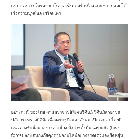
แบบของการโทรจากแก๊งคอลเซ็นเตอร์ หรือสแกนข่าวปลอมได้
เร็วกว่ามนุษย์หลายร้อยเท่า
อย่างกรณีของไทย ศาสตราจารย์พิเศษวิศิษฏ์ วิศิษฏ์สรอรรถ
ปลัดกระทรวงดิจิทัลเพื่อเศรษฐกิจและสังคม เปิดเผยว่า ไทยมี
แนวทางรับมือมาอย่างต่อเนื่อง ทั้งการตั้งทีมเฉพาะกิจ (task
force) ตอบสนองภัยคุกคามออนไลน์อย่างรวดเร็วและยืดหยุ่น