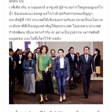
ทุกคน บน
เวทีเดียวกัน นางออเดรย์ อาซูเลย์ ผู้อำนวยการใหญ่ของยูเนสโก
ย้ำ ข้อเสนอแนะของยูเนสโกว่าด้วยจริยธรรมของปัญญา
ประดิษฐ์ที่ 193 ประเทศได้เห็นชอบร่วมกันจะกลายเป็นนโยบาย
ระดับชาติที่เป็นกุญแจสำคัญให้ทุกประเทศ โดยเฉพาะประเทศ
กำลังพัฒนามีแนวทางกำกับ AI อย่างเป็นรูปธรรม เคารพสิทธิ
มนุษยชน และไม่ทิ้งใครไว้ข้างหลัง