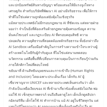
และปกป้องทรัพย์สินทางปัญญา พร้อมเสนอให้มีแรงจูงใจทาง
เศรษฐกิจ สำหรับบริษัทที่พัฒนา AI อย่างมีจริยธรรม เพื่อให้การ
ทำดีไม่ใช่แค่ความถูกต้องแต่ยังคุ้มในเชิงธุรกิจ
แม้หลายประเทศยังไม่มีกรอบกฎหมาย AI ที่ชัดเจน แต่หลายฝ่าย
มองว่า จำเป็นยิ่งที่ต้องเสริมด้วยกฎหมายคุ้มครองข้อมูล ความ
มั่นคงไซเบอร์ และกฎระเบียบ AI ที่ครอบคลุมสิทธิ ความ
ปลอดภัย ความยุติธรรมที่สอดคล้องหลักจริยธรรม ทั้งยังกล่าวถึง
AI Sandbox เครื่องมือสำคัญในการสร้างความเข้าใจระหว่างผู้
สร้างเทคโนโลยีกับผู้กำกับดูแล ที่ไม่ใช่แค่สนามทดสอบ
นวัตกรรม แต่คือพื้นที่ที่เปลี่ยนการควบคุมเป็นการเรียนรู้ร่วมกัน
ภายใต้กติกาใหม่ที่ตอบโจทย์
ขยับมาที่ ด้านสิทธิมนุษยชนและการเข้าถึง (Human Rights
and Inclusion) โดยเฉพาะประเด็นเรื่อง ‘เด็กกับ AI’ ผู้
เชี่ยวชาญจาก UNICEF และหลายประเทศเห็นตรงกันว่า เด็ก
กำลังเป็นเหยื่อเงียบของ AI ที่เข้ามาเกี่ยวข้องตั้งแต่ยังไม่เกิด พ่อ
แม่ใช้ AI เช็กสุขภาพครรภ์ จนถึงลืมตาดูโลก เด็กเล็กดูคลิปจา
กอัลกอริทึม เด็กโตใช้ AI ทำการบ้าน แม้ AI อยู่ในชีวิตทุกวัน แต่
แทบไม่มีใครถามว่า AI ออกแบบมาเพื่อเด็กจริงหรือไม่ ถึง AI