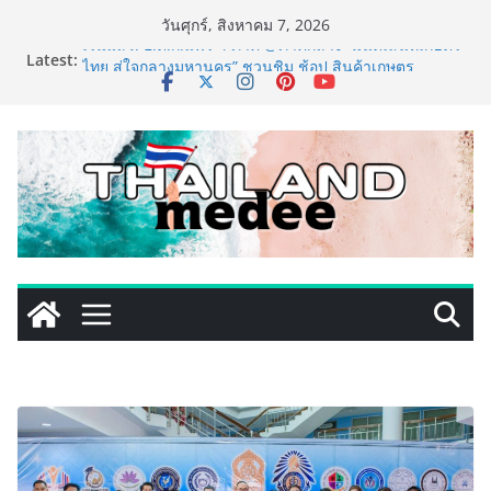
Skip
วันศุกร์, สิงหาคม 7, 2026
to
Latest:
เริ่มแล้ว! อ.ต.ก.แฟร์ 4 ภาค @ภาคกลาง “มนต์เสน่ห์เกษตร
content
ไทย สู่ใจกลางมหานคร” ชวนชิม ช้อป สินค้าเกษตร
คุณภาพจากทั่วไทย วันนี้ – 8 สิงหาคมนี้ ณ ลานคนเมือง
ททท. ประกาศความสำเร็จ Village to the World Season
5 ผนึก 9 พันธมิตร ขับเคลื่อน ESG Tourism สืบสานพระ
ราชปณิธาน สร้างคุณค่าการท่องเที่ยวไทยอย่างยั่งยืน
เหิงลี่ แมนูแฟคเจอริ่ง เทคโนโลยี (ไทยแลนด์) เปิดโรงงาน
แห่งใหม่ในชลบุรี เดินหน้าขยายฐานการผลิตสู่เอเชียตะวัน
ออกเฉียงใต้ เสริมแกร่งยุทธศาสตร์ระดับโลก
TECNO ประกาศทรานส์ฟอร์มจากเกมมิ่งโฟน สู่ไลฟ์สไตล์
แฟชั่นไอเท็ม เสิร์ฟใหญ่ปักหมุดแลนมาร์คใหม่กลางสถานี
MRT วาง POVA 8 Series จุดเริ่มต้นครั้งสำคัญ
PIPPER STANDARD® เปิดตัวแชมพูอาบน้ำ และ โฟมอาบ
แห้งสัตว์เลี้ยง ชูนวัตกรรมพลังธรรมชาติ “Zero-Residue”
เลียขนได้ ปลอดภัย ไร้สารตกค้าง