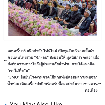
ลอนดรี้บาร์ ผนึกกำลัง ไฟน์ไลน์ เปิดจุดรับบริจาคเสื้อผ้า
ชวนคนไทยร่วม “ซัก–อบ” ส่งมอบให้ มูลนิธิกระจกเงา เพื่อ
ส่งต่อความห่วงใยถึงผู้ประสบภัยน้ำท่วม ภายใต้แนวคิด
“เราไม่ทิ้งกัน”
“SMO” ยืนยันโรงงานภาคใต้ทุกแห่งปลอดผลกระทบจาก
น้ำท่วม เดินเครื่องปกติ พร้อมรับซื้อผลปาล์มจากชาวสวน
ต่อเนื่อง
You May Also Like