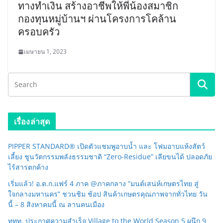
ทางทำเงิน สร้างอาชีพให้พี่น้องสมาชิก
กองทุนหมู่บ้านฯ ผ่านโครงการโคล้าน
ครอบครัว
เมษายน 1, 2023
เรื่องล่าสุด
PIPPER STANDARD® เปิดตัวแชมพูอาบน้ำ และ โฟมอาบแห้งสัตว์
เลี้ยง ชูนวัตกรรมพลังธรรมชาติ “Zero-Residue” เลียขนได้ ปลอดภัย
ไร้สารตกค้าง
เริ่มแล้ว! อ.ต.ก.แฟร์ 4 ภาค @ภาคกลาง “มนต์เสน่ห์เกษตรไทย สู่
ใจกลางมหานคร” ชวนชิม ช้อป สินค้าเกษตรคุณภาพจากทั่วไทย วัน
นี้ – 8 สิงหาคมนี้ ณ ลานคนเมือง
ททท. ประกาศความสำเร็จ Village to the World Season 5 ผนึก 9