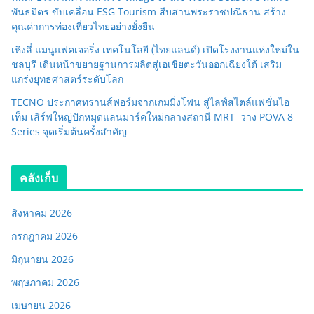
พันธมิตร ขับเคลื่อน ESG Tourism สืบสานพระราชปณิธาน สร้าง
คุณค่าการท่องเที่ยวไทยอย่างยั่งยืน
เหิงลี่ แมนูแฟคเจอริ่ง เทคโนโลยี (ไทยแลนด์) เปิดโรงงานแห่งใหม่ใน
ชลบุรี เดินหน้าขยายฐานการผลิตสู่เอเชียตะวันออกเฉียงใต้ เสริม
แกร่งยุทธศาสตร์ระดับโลก
TECNO ประกาศทรานส์ฟอร์มจากเกมมิ่งโฟน สู่ไลฟ์สไตล์แฟชั่นไอ
เท็ม เสิร์ฟใหญ่ปักหมุดแลนมาร์คใหม่กลางสถานี MRT วาง POVA 8
Series จุดเริ่มต้นครั้งสำคัญ
คลังเก็บ
สิงหาคม 2026
กรกฎาคม 2026
มิถุนายน 2026
พฤษภาคม 2026
เมษายน 2026