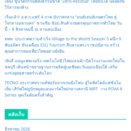
เลี้ยง ชูนวัตกรรมพลังธรรมชาติ “Zero-Residue” เลียขนได้ ปลอดภัย
ไร้สารตกค้าง
เริ่มแล้ว! อ.ต.ก.แฟร์ 4 ภาค @ภาคกลาง “มนต์เสน่ห์เกษตรไทย สู่
ใจกลางมหานคร” ชวนชิม ช้อป สินค้าเกษตรคุณภาพจากทั่วไทย วัน
นี้ – 8 สิงหาคมนี้ ณ ลานคนเมือง
ททท. ประกาศความสำเร็จ Village to the World Season 5 ผนึก 9
พันธมิตร ขับเคลื่อน ESG Tourism สืบสานพระราชปณิธาน สร้าง
คุณค่าการท่องเที่ยวไทยอย่างยั่งยืน
เหิงลี่ แมนูแฟคเจอริ่ง เทคโนโลยี (ไทยแลนด์) เปิดโรงงานแห่งใหม่ใน
ชลบุรี เดินหน้าขยายฐานการผลิตสู่เอเชียตะวันออกเฉียงใต้ เสริม
แกร่งยุทธศาสตร์ระดับโลก
TECNO ประกาศทรานส์ฟอร์มจากเกมมิ่งโฟน สู่ไลฟ์สไตล์แฟชั่นไอ
เท็ม เสิร์ฟใหญ่ปักหมุดแลนมาร์คใหม่กลางสถานี MRT วาง POVA 8
Series จุดเริ่มต้นครั้งสำคัญ
คลังเก็บ
สิงหาคม 2026