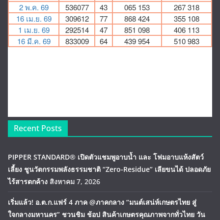
Recent Posts
PIPPER STANDARD® เปิดตัวแชมพูอาบน้ำ และ โฟมอาบแห้งสัตว์
เลี้ยง ชูนวัตกรรมพลังธรรมชาติ “Zero-Residue” เลียขนได้ ปลอดภัย
ไร้สารตกค้าง
สิงหาคม 7, 2026
เริ่มแล้ว! อ.ต.ก.แฟร์ 4 ภาค @ภาคกลาง “มนต์เสน่ห์เกษตรไทย สู่
ใจกลางมหานคร” ชวนชิม ช้อป สินค้าเกษตรคุณภาพจากทั่วไทย วัน