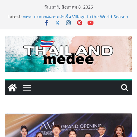
Skip
วันเสาร์, สิงหาคม 8, 2026
to
Latest:
ททท. ประกาศความสำเร็จ Village to the World Season
content
5 ผนึก 9 พันธมิตร ขับเคลื่อน ESG Tourism สืบสานพระ
ราชปณิธาน สร้างคุณค่าการท่องเที่ยวไทยอย่างยั่งยืน
เหิงลี่ แมนูแฟคเจอริ่ง เทคโนโลยี (ไทยแลนด์) เปิดโรงงาน
แห่งใหม่ในชลบุรี เดินหน้าขยายฐานการผลิตสู่เอเชียตะวัน
ออกเฉียงใต้ เสริมแกร่งยุทธศาสตร์ระดับโลก
TECNO ประกาศทรานส์ฟอร์มจากเกมมิ่งโฟน สู่ไลฟ์สไตล์
แฟชั่นไอเท็ม เสิร์ฟใหญ่ปักหมุดแลนมาร์คใหม่กลางสถานี
MRT วาง POVA 8 Series จุดเริ่มต้นครั้งสำคัญ
PIPPER STANDARD® เปิดตัวแชมพูอาบน้ำ และ โฟมอาบ
แห้งสัตว์เลี้ยง ชูนวัตกรรมพลังธรรมชาติ “Zero-Residue”
เลียขนได้ ปลอดภัย ไร้สารตกค้าง
เริ่มแล้ว! อ.ต.ก.แฟร์ 4 ภาค @ภาคกลาง “มนต์เสน่ห์เกษตร
ไทย สู่ใจกลางมหานคร” ชวนชิม ช้อป สินค้าเกษตร
คุณภาพจากทั่วไทย วันนี้ – 8 สิงหาคมนี้ ณ ลานคนเมือง