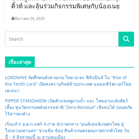
คิ้วท์ และลุ้นร่วมกิจกรรมพิเศษกับน้องเนย
ธันวาคม 24, 2025
เรื่องล่าสุด
LORDNINE จัดศึกคนดังสายเกม ไทย ปะทะ ฟิลิปปินส์ ใน “Rise of
the Tenth Lord” เปิดสงครามกิลด์ข้ามประเทศ ฉลองเซิร์ฟเวอร์ใหม่
เฮเลนา
PIPPER STANDARD® เปิดตัวแชมพูอาบน้ำ และ โฟมอาบแห้งสัตว์
เลี้ยง ชูนวัตกรรมพลังธรรมชาติ “Zero-Residue” เลียขนได้ ปลอดภัย
ไร้สารตกค้าง
เริ่มแล้ว! อ.ต.ก.แฟร์ 4 ภาค @ภาคกลาง “มนต์เสน่ห์เกษตรไทย สู่
ใจกลางมหานคร” ชวนชิม ช้อป สินค้าเกษตรคุณภาพจากทั่วไทย วัน
นี้ – 8 สิงหาคมนี้ ณ ลานคนเมือง