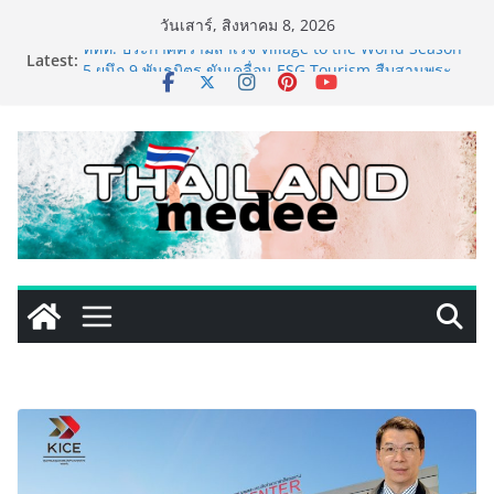
Skip
วันเสาร์, สิงหาคม 8, 2026
to
Latest:
ททท. ประกาศความสำเร็จ Village to the World Season
content
5 ผนึก 9 พันธมิตร ขับเคลื่อน ESG Tourism สืบสานพระ
ราชปณิธาน สร้างคุณค่าการท่องเที่ยวไทยอย่างยั่งยืน
เหิงลี่ แมนูแฟคเจอริ่ง เทคโนโลยี (ไทยแลนด์) เปิดโรงงาน
แห่งใหม่ในชลบุรี เดินหน้าขยายฐานการผลิตสู่เอเชียตะวัน
ออกเฉียงใต้ เสริมแกร่งยุทธศาสตร์ระดับโลก
LORDNINE จัดศึกคนดังสายเกม ไทย ปะทะ ฟิลิปปินส์ ใน
“Rise of the Tenth Lord” เปิดสงครามกิลด์ข้ามประเทศ
ฉลองเซิร์ฟเวอร์ใหม่ เฮเลนา
PIPPER STANDARD® เปิดตัวแชมพูอาบน้ำ และ โฟมอาบ
แห้งสัตว์เลี้ยง ชูนวัตกรรมพลังธรรมชาติ “Zero-Residue”
เลียขนได้ ปลอดภัย ไร้สารตกค้าง
เริ่มแล้ว! อ.ต.ก.แฟร์ 4 ภาค @ภาคกลาง “มนต์เสน่ห์เกษตร
ไทย สู่ใจกลางมหานคร” ชวนชิม ช้อป สินค้าเกษตร
คุณภาพจากทั่วไทย วันนี้ – 8 สิงหาคมนี้ ณ ลานคนเมือง