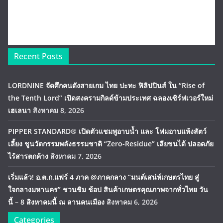
Recent Posts
LORDNINE จัดศึกคนดังสายเกม ไทย ปะทะ ฟิลิปปินส์ ใน “Rise of
the Tenth Lord” เปิดสงครามกิลด์ข้ามประเทศ ฉลองเซิร์ฟเวอร์ใหม่
เฮเลนา
สิงหาคม 8, 2026
PIPPER STANDARD® เปิดตัวแชมพูอาบน้ำ และ โฟมอาบแห้งสัตว์
เลี้ยง ชูนวัตกรรมพลังธรรมชาติ “Zero-Residue” เลียขนได้ ปลอดภัย
ไร้สารตกค้าง
สิงหาคม 7, 2026
เริ่มแล้ว! อ.ต.ก.แฟร์ 4 ภาค @ภาคกลาง “มนต์เสน่ห์เกษตรไทย สู่
ใจกลางมหานคร” ชวนชิม ช้อป สินค้าเกษตรคุณภาพจากทั่วไทย วัน
นี้ – 8 สิงหาคมนี้ ณ ลานคนเมือง
สิงหาคม 6, 2026
Categories