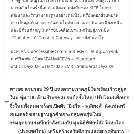
รากฐานสำคัญในการยกระดับอุตสาหกรรมไมซ์ไทยสู่เวทีโลก
ความสำเร็จครั้งนี้สะท้อนถึงความมุ่งมั่นของ KICE ในการ
พัฒนาและรักษามาตรฐานอย่างต่อเนื่อง พร้อมตอกย้ำบทบาท
การเป็นศูนย์กลางการจัดงานไมซ์ของภาคตะวันออกเฉียงเหนือ
และมีส่วนสำคัญในการขับเคลื่อนประเทศไทยสู่การเป็น
“Global-Asia’s Trusted Gateway” อย่างยั่งยืนต่อไป
#CPLAND #AccessibleCommunitiesForLife #คุณภาพเพื่อ
ทุกชีวิต #KICE #ASEANMICEVenueStandard
#MICEDay2026 #TMX2026 #MICEStandardsDay2026
พาเลซ ครบรอบ 29 ปี แห่งความภาคภูมิใจ พร้อมก้าวสู่ยุค
ใหม่ ทุ่ม 100 ล้าน รีเฟรชแบรนด์ครั้งใหญ่ ปรับโฉมแพ็กเกจ
จิ้งใหม่ทั้งหมด พร้อมเปิดตัว “บิวกิ้น – พุฒิพงศ์” นั่งแท่นพรี
เซนเตอร์ ขยายฐานลูกค้าเจาะกลุ่มคนรุ่นใหม่
กรมอุทยานฯ ผนึกกำลังร่วมกับ มูลนิธิพิทักษ์สัตว์แห่งโลก
(ประเทศไทย) เสริมสร้างสวัสดิภาพและยกระดับการ