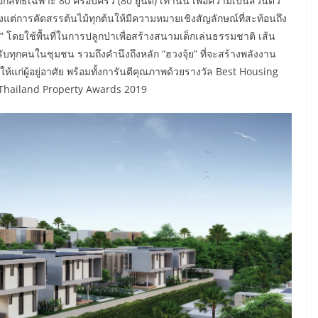
อกสิทธิ์เฉพาะ
80
ครอบครัว (
80
ยูนิต) เท่านั้น เพื่อความเป็นส่วนตัว
ต่การคัดสรรต้นไม้ทุกต้นให้มีความหมายเชิงสัญลักษณ์ที่สะท้อนถึง
”
โดยใช้พื้นที่ในการปลูกป่าเพื่อสร้างสนามเด็กเล่นธรรมชาติ เส้น
สำหรับทุกคนในชุมชน รวมถึงคำนึงถึงหลัก
“
ฮวงจุ้ย
”
ที่จะสร้างพลังงาน
แก่ผู้อยู่อาศัย พร้อมทั้งการันตีคุณภาพด้วยรางวัล
Best Housing
Thailand Property Awards 2019