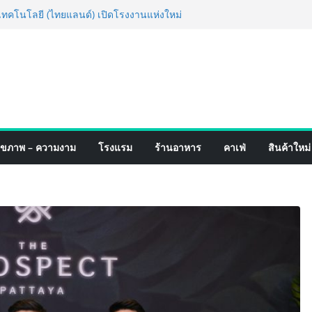
่ง เทคโนโลยี (ไทยแลนด์) เปิดโรงงานแห่งใหม่
ยฐานการผลิตสู่เอเชียตะวันออกเฉียงใต้
์ระดับโลก
อร์มจากเกมมิ่งโฟน สู่ไลฟ์สไตล์แฟชั่นไอ
มุดแลนมาร์คใหม่กลางสถานี MRT วาง POVA
ั้งสำคัญ
ปิดตัวแชมพูอาบน้ำ และ โฟมอาบแห้งสัตว์
งธรรมชาติ “Zero-Residue” เลียขนได้
ง
์ 4 ภาค @ภาคกลาง “มนต์เสน่ห์เกษตรไทย สู่
ุขภาพ – ความงาม
โรงแรม
ร้านอาหาร
คาเฟ่
สินค้าใหม่
ิม ช้อป สินค้าเกษตรคุณภาพจากทั่ว
มนี้ ณ ลานคนเมือง
็จ Village to the World Season 5 ผนึก 9
 ESG Tourism สืบสานพระราชปณิธาน สร้าง
อย่างยั่งยืน