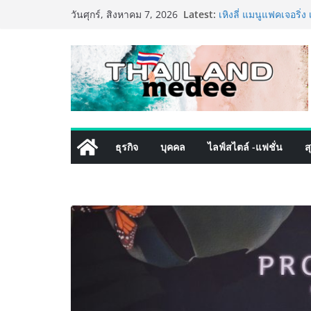
Skip
Latest:
เหิงลี่ แมนูแฟคเจอริ
วันศุกร์, สิงหาคม 7, 2026
to
ในชลบุรี เดินหน้าขยา
เสริมแกร่งยุทธศาสตร
content
TECNO ประกาศทรานส์ฟ
เท็ม เสิร์ฟใหญ่ปักห
8 Series จุดเริ่มต้นคร
PIPPER STANDARD® เ
เลี้ยง ชูนวัตกรรมพลั
ปลอดภัย ไร้สารตกค้า
เริ่มแล้ว! อ.ต.ก.แฟร
ธุรกิจ
บุคคล
ไลฟ์สไตล์ -แฟชั่น
ส
ใจกลางมหานคร” ชวนช
ไทย วันนี้ – 8 สิงหาค
ททท. ประกาศความสำเร
พันธมิตร ขับเคลื่อน
คุณค่าการท่องเที่ยวไทย