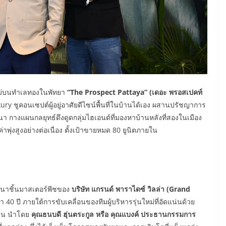
งใหม่บนทำเลทองในพัทยา
“The Prospect Pattaya” (
เดอะ พรอสเปคท์
xury
ชูคอนเซปต์ผู้อยู่อาศัยดีไซน์พื้นที่ในบ้านได้เอง ผสานปรัชญาการ
นา กางแผนกลยุทธ์ดึงดูดกลุ่มไฮเอนด์ที่มองหาบ้านหลังที่สองในเมือง
ุ่งสูงอย่างต่อเนื่อง ตั้งเป้าขายหมด
80
ยูนิตภายใน
นาชิ้นมาสเตอร์พีชของ
บริษัท แกรนด์ พาราไดซ์ วิลล่า (
Grand
่า
40
ปี ภายใต้การขับเคลื่อนของทีมผู้บริหารรุ่นใหม่ที่อัดแน่นด้วย
าน
นำโดย
คุณธนบดี ฮุ่นตระกูล หรือ คุณแบงค์ ประธานกรรมการ