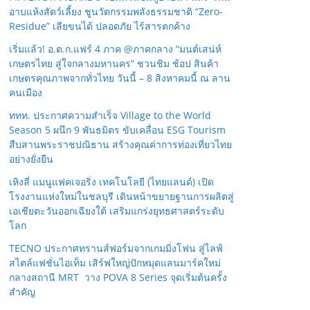
อาบแห้งสัตว์เลี้ยง ชูนวัตกรรมพลังธรรมชาติ “Zero-
Residue” เลียขนได้ ปลอดภัย ไร้สารตกค้าง
เริ่มแล้ว! อ.ต.ก.แฟร์ 4 ภาค @ภาคกลาง “มนต์เสน่ห์
เกษตรไทย สู่ใจกลางมหานคร” ชวนชิม ช้อป สินค้า
เกษตรคุณภาพจากทั่วไทย วันนี้ – 8 สิงหาคมนี้ ณ ลาน
คนเมือง
ททท. ประกาศความสำเร็จ Village to the World
Season 5 ผนึก 9 พันธมิตร ขับเคลื่อน ESG Tourism
สืบสานพระราชปณิธาน สร้างคุณค่าการท่องเที่ยวไทย
อย่างยั่งยืน
เหิงลี่ แมนูแฟคเจอริ่ง เทคโนโลยี (ไทยแลนด์) เปิด
โรงงานแห่งใหม่ในชลบุรี เดินหน้าขยายฐานการผลิตสู่
เอเชียตะวันออกเฉียงใต้ เสริมแกร่งยุทธศาสตร์ระดับ
โลก
TECNO ประกาศทรานส์ฟอร์มจากเกมมิ่งโฟน สู่ไลฟ์
สไตล์แฟชั่นไอเท็ม เสิร์ฟใหญ่ปักหมุดแลนมาร์คใหม่
กลางสถานี MRT วาง POVA 8 Series จุดเริ่มต้นครั้ง
สำคัญ