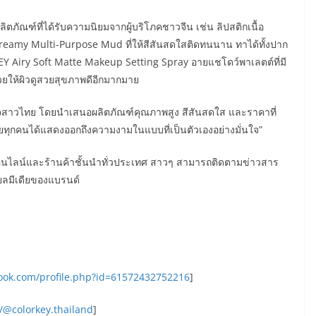
ตภัณฑ์ที่ได้รับความนิยมจากผู้บริโภคชาวจีน เช่น ลิปสติกเนื้อ
amy Multi-Purpose Mud ที่ให้สีสันสดใสติดทนนาน ทาได้ทั้งปาก
RKEY Airy Soft Matte Makeup Setting Spray อายแชโดว์พาเลตต์ที่มี
่วยให้ผิวดูสวยสุขภาพดีอีกมากมาย
รองใจสาวไทย โดยนำเสนอผลิตภัณฑ์คุณภาพสูง สีสันสดใส และราคาที่
ไทยทุกคนได้แสดงออกถึงความงามในแบบที่เป็นตัวเองอย่างมั่นใจ”
าออนไลน์และร้านค้าชั้นนำทั่วประเทศ สาวๆ สามารถติดตามข่าวสาร
ยลมีเดียของแบรนด์
ook.com/profile.php?id=61572432752216
]
/@colorkey.thailand
]