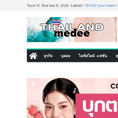
Skip
Latest:
TECNO ประกาศทรานส์
วันเสาร์, สิงหาคม 8, 2026
to
เท็ม เสิร์ฟใหญ่ปัก
8 Series จุดเริ่มต้นค
content
PIPPER STANDARD® 
เลี้ยง ชูนวัตกรรมพล
ปลอดภัย ไร้สารตกค้
เริ่มแล้ว! อ.ต.ก.แฟร
ใจกลางมหานคร” ชวนช
ไทย วันนี้ – 8 สิงหา
ททท. ประกาศความสำเ
ธุรกิจ
บุคคล
ไลฟ์สไตล์ -แฟชั่น
ส
พันธมิตร ขับเคลื่อ
คุณค่าการท่องเที่ยวไท
เหิงลี่ แมนูแฟคเจอริ
ในชลบุรี เดินหน้าขย
เสริมแกร่งยุทธศาสต