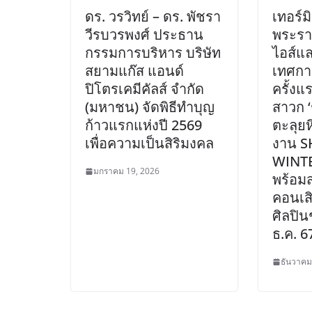
ดร. วรวิทย์ – ดร. พัชรา
เทอร์
วีรบวรพงศ์ ประธาน
พระรา
กรรมการบริหาร บริษัท
ไอส์แล
สยามแก๊ส แอนด์
เทศกา
ปิโตรเคมีคัลส์ จำกัด
ครั้ง
(มหาชน) จัดพิธีทำบุญ
สาวก ‘
ก้าวแรกแห่งปี 2569
ตะลุย
เพื่อความเป็นสิริมงคล
งาน 
WINT
มกราคม 19, 2026
พร้อมส
คอนเส
ศิลปินช
ธ.ค. 6
ธันวาคม