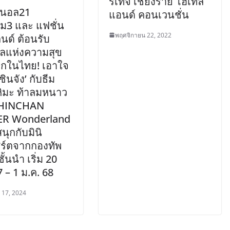
ริเทจ เชียงราย โฮเทล
มินอล21
แอนด์ คอนเวนชั่น
ม3 และ แฟชั่น
พฤศจิกายน 22, 2022
นด์ ต้อนรับ
ลแห่งความสุข
แรกในไทย! เอาใจ
ชินจัง’ กับธีม
หิมะ ท้าลมหนาว
SHINCHAN
ER Wonderland
นุกกับมินิ
ิร์ตจากกองทัพ
ั้นนำ เริ่ม 20
7 – 1 ม.ค. 68
 17, 2024