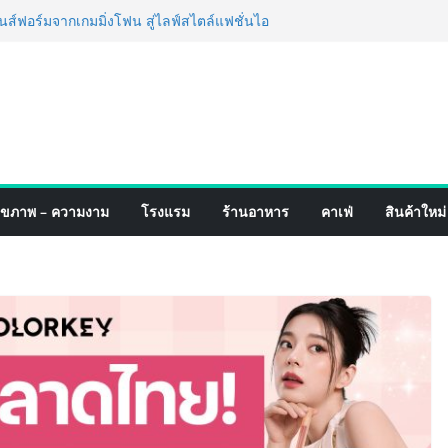
ฟอร์มจากเกมมิ่งโฟน สู่ไลฟ์สไตล์แฟชั่นไอ
หมุดแลนมาร์คใหม่กลางสถานี MRT วาง POVA
รั้งสำคัญ
เปิดตัวแชมพูอาบน้ำ และ โฟมอาบแห้งสัตว์
ังธรรมชาติ “Zero-Residue” เลียขนได้
าง
์ 4 ภาค @ภาคกลาง “มนต์เสน่ห์เกษตรไทย สู่
ิม ช้อป สินค้าเกษตรคุณภาพจากทั่ว
คมนี้ ณ ลานคนเมือง
ร็จ Village to the World Season 5 ผนึก 9
ุขภาพ – ความงาม
โรงแรม
ร้านอาหาร
คาเฟ่
สินค้าใหม่
น ESG Tourism สืบสานพระราชปณิธาน สร้าง
ยอย่างยั่งยืน
่ง เทคโนโลยี (ไทยแลนด์) เปิดโรงงานแห่งใหม่
ายฐานการผลิตสู่เอเชียตะวันออกเฉียงใต้
ร์ระดับโลก