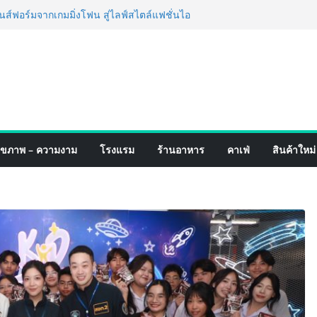
่ง เทคโนโลยี (ไทยแลนด์) เปิดโรงงานแห่งใหม่
ายฐานการผลิตสู่เอเชียตะวันออกเฉียงใต้
ร์ระดับโลก
ฟอร์มจากเกมมิ่งโฟน สู่ไลฟ์สไตล์แฟชั่นไอ
หมุดแลนมาร์คใหม่กลางสถานี MRT วาง POVA
รั้งสำคัญ
เปิดตัวแชมพูอาบน้ำ และ โฟมอาบแห้งสัตว์
ังธรรมชาติ “Zero-Residue” เลียขนได้
าง
์ 4 ภาค @ภาคกลาง “มนต์เสน่ห์เกษตรไทย สู่
ุขภาพ – ความงาม
โรงแรม
ร้านอาหาร
คาเฟ่
สินค้าใหม่
ิม ช้อป สินค้าเกษตรคุณภาพจากทั่ว
คมนี้ ณ ลานคนเมือง
ร็จ Village to the World Season 5 ผนึก 9
น ESG Tourism สืบสานพระราชปณิธาน สร้าง
ยอย่างยั่งยืน