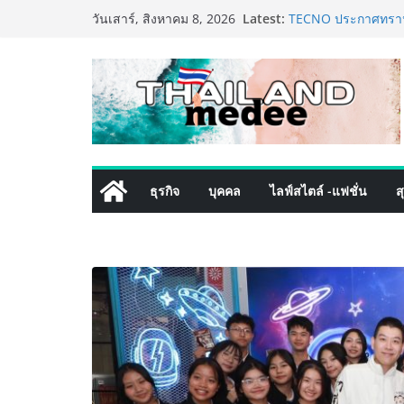
Skip
Latest:
เหิงลี่ แมนูแฟคเจอริ
วันเสาร์, สิงหาคม 8, 2026
to
ในชลบุรี เดินหน้าขย
เสริมแกร่งยุทธศาสต
content
TECNO ประกาศทรานส์
เท็ม เสิร์ฟใหญ่ปัก
8 Series จุดเริ่มต้นค
PIPPER STANDARD® 
เลี้ยง ชูนวัตกรรมพล
ปลอดภัย ไร้สารตกค้
เริ่มแล้ว! อ.ต.ก.แฟร
ธุรกิจ
บุคคล
ไลฟ์สไตล์ -แฟชั่น
ส
ใจกลางมหานคร” ชวนช
ไทย วันนี้ – 8 สิงหา
ททท. ประกาศความสำเ
พันธมิตร ขับเคลื่อ
คุณค่าการท่องเที่ยวไท