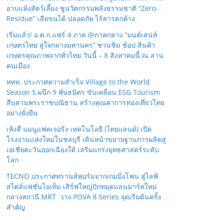
อาบแห้งสัตว์เลี้ยง ชูนวัตกรรมพลังธรรมชาติ “Zero-
Residue” เลียขนได้ ปลอดภัย ไร้สารตกค้าง
เริ่มแล้ว! อ.ต.ก.แฟร์ 4 ภาค @ภาคกลาง “มนต์เสน่ห์
เกษตรไทย สู่ใจกลางมหานคร” ชวนชิม ช้อป สินค้า
เกษตรคุณภาพจากทั่วไทย วันนี้ – 8 สิงหาคมนี้ ณ ลาน
คนเมือง
ททท. ประกาศความสำเร็จ Village to the World
Season 5 ผนึก 9 พันธมิตร ขับเคลื่อน ESG Tourism
สืบสานพระราชปณิธาน สร้างคุณค่าการท่องเที่ยวไทย
อย่างยั่งยืน
เหิงลี่ แมนูแฟคเจอริ่ง เทคโนโลยี (ไทยแลนด์) เปิด
โรงงานแห่งใหม่ในชลบุรี เดินหน้าขยายฐานการผลิตสู่
เอเชียตะวันออกเฉียงใต้ เสริมแกร่งยุทธศาสตร์ระดับ
โลก
TECNO ประกาศทรานส์ฟอร์มจากเกมมิ่งโฟน สู่ไลฟ์
สไตล์แฟชั่นไอเท็ม เสิร์ฟใหญ่ปักหมุดแลนมาร์คใหม่
กลางสถานี MRT วาง POVA 8 Series จุดเริ่มต้นครั้ง
สำคัญ