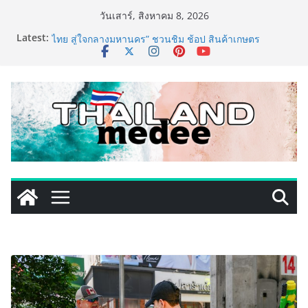
Skip
วันเสาร์, สิงหาคม 8, 2026
to
Latest:
เริ่มแล้ว! อ.ต.ก.แฟร์ 4 ภาค @ภาคกลาง “มนต์เสน่ห์เกษตร
content
ไทย สู่ใจกลางมหานคร” ชวนชิม ช้อป สินค้าเกษตร
คุณภาพจากทั่วไทย วันนี้ – 8 สิงหาคมนี้ ณ ลานคนเมือง
ททท. ประกาศความสำเร็จ Village to the World Season
5 ผนึก 9 พันธมิตร ขับเคลื่อน ESG Tourism สืบสานพระ
ราชปณิธาน สร้างคุณค่าการท่องเที่ยวไทยอย่างยั่งยืน
เหิงลี่ แมนูแฟคเจอริ่ง เทคโนโลยี (ไทยแลนด์) เปิดโรงงาน
แห่งใหม่ในชลบุรี เดินหน้าขยายฐานการผลิตสู่เอเชียตะวัน
ออกเฉียงใต้ เสริมแกร่งยุทธศาสตร์ระดับโลก
TECNO ประกาศทรานส์ฟอร์มจากเกมมิ่งโฟน สู่ไลฟ์สไตล์
แฟชั่นไอเท็ม เสิร์ฟใหญ่ปักหมุดแลนมาร์คใหม่กลางสถานี
MRT วาง POVA 8 Series จุดเริ่มต้นครั้งสำคัญ
PIPPER STANDARD® เปิดตัวแชมพูอาบน้ำ และ โฟมอาบ
แห้งสัตว์เลี้ยง ชูนวัตกรรมพลังธรรมชาติ “Zero-Residue”
เลียขนได้ ปลอดภัย ไร้สารตกค้าง