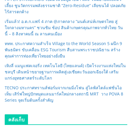
เลี้ยง ชูนวัตกรรมพลังธรรมชาติ “Zero-Residue” เลียขนได้ ปลอดภัย
ไร้สารตกค้าง
เริ่มแล้ว! อ.ต.ก.แฟร์ 4 ภาค @ภาคกลาง “มนต์เสน่ห์เกษตรไทย สู่
ใจกลางมหานคร” ชวนชิม ช้อป สินค้าเกษตรคุณภาพจากทั่วไทย วัน
นี้ – 8 สิงหาคมนี้ ณ ลานคนเมือง
ททท. ประกาศความสำเร็จ Village to the World Season 5 ผนึก 9
พันธมิตร ขับเคลื่อน ESG Tourism สืบสานพระราชปณิธาน สร้าง
คุณค่าการท่องเที่ยวไทยอย่างยั่งยืน
เหิงลี่ แมนูแฟคเจอริ่ง เทคโนโลยี (ไทยแลนด์) เปิดโรงงานแห่งใหม่ใน
ชลบุรี เดินหน้าขยายฐานการผลิตสู่เอเชียตะวันออกเฉียงใต้ เสริม
แกร่งยุทธศาสตร์ระดับโลก
TECNO ประกาศทรานส์ฟอร์มจากเกมมิ่งโฟน สู่ไลฟ์สไตล์แฟชั่นไอ
เท็ม เสิร์ฟใหญ่ปักหมุดแลนมาร์คใหม่กลางสถานี MRT วาง POVA 8
Series จุดเริ่มต้นครั้งสำคัญ
คลังเก็บ