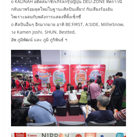
o KALINAH อดีตสมาชิกเกิร์ลกรุ๊ปญี่ปุ่น DELI-ZONE ที่คราวนี้
กลับมาพร้อมลุคใหม่ในฐานะศิลปินเดี่ยว! กับเสียงร้องอัน
ไพเราะผสมกับพลังการแสดงที่ทั้งเซ็กซี่
o ศิลปินอื่นๆ อีกมากมาย อาทิ BE:FIRST, A:SIDE, MillieSnow,
วง Kamen Joshi, SHUN, Bestted,
อัพ ภูมิพัฒน์ และ ภูมิ ภูริพันธ์ ฯ