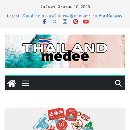
Skip
วันจันทร์, สิงหาคม 10, 2026
to
Latest:
เริ่มแล้ว! อ.ต.ก.แฟร์ 4 ภาค @ภาคกลาง “มนต์เสน่ห์เกษตร
content
ไทย สู่ใจกลางมหานคร” ชวนชิม ช้อป สินค้าเกษตร
คุณภาพจากทั่วไทย วันนี้ – 8 สิงหาคมนี้ ณ ลานคนเมือง
ททท. ประกาศความสำเร็จ Village to the World Season
5 ผนึก 9 พันธมิตร ขับเคลื่อน ESG Tourism สืบสานพระ
ราชปณิธาน สร้างคุณค่าการท่องเที่ยวไทยอย่างยั่งยืน
เหิงลี่ แมนูแฟคเจอริ่ง เทคโนโลยี (ไทยแลนด์) เปิดโรงงาน
แห่งใหม่ในชลบุรี เดินหน้าขยายฐานการผลิตสู่เอเชียตะวัน
ออกเฉียงใต้ เสริมแกร่งยุทธศาสตร์ระดับโลก
LORDNINE จัดศึกคนดังสายเกม ไทย ปะทะ ฟิลิปปินส์ ใน
“Rise of the Tenth Lord” เปิดสงครามกิลด์ข้ามประเทศ
ฉลองเซิร์ฟเวอร์ใหม่ เฮเลนา
PIPPER STANDARD® เปิดตัวแชมพูอาบน้ำ และ โฟมอาบ
แห้งสัตว์เลี้ยง ชูนวัตกรรมพลังธรรมชาติ “Zero-Residue”
เลียขนได้ ปลอดภัย ไร้สารตกค้าง