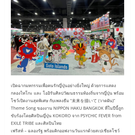
เปิดฉากมหกรรมเพื่อคนรักญี่ปุ่นอย่างยิ่งใหญ่ ด้วยการแสดง
กลองไทโกะ และ โออิรันศิลปวัฒนธรรมท้องถิ่นจากญี่ปุ่น พร้อม
โชว์เปิดงานสุดพิเศษ กับเพลงธีม “未来を描いて (วาดฝัน)”
Theme Song ของงาน NIPPON HAKU BANGKOK ที่ในปีนี้ถูก
ขับร้องโดยศิลปินญี่ปุ่น KOKORO จาก PSYCHIC FEVER from
EXILE TRIBE และศิลปินไทย
เฟริสท์ – ฉลองรัฐ พร้อมคิกออฟงานวันแรกด้วยสเปเชียลโชว์