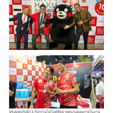
พร้อมพบกับอีก 4 กิจกรรมไฮไลต์ที่หลายคนรอคอยภายในงาน