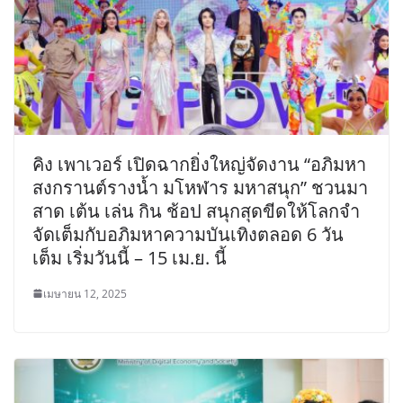
คิง เพาเวอร์ เปิดฉากยิ่งใหญ่จัดงาน “อภิมหา
สงกรานต์รางน้ำ มโหฬาร มหาสนุก” ชวนมา
สาด เต้น เล่น กิน ช้อป สนุกสุดขีดให้โลกจำ
จัดเต็มกับอภิมหาความบันเทิงตลอด 6 วัน
เต็ม เริ่มวันนี้ – 15 เม.ย. นี้
เมษายน 12, 2025