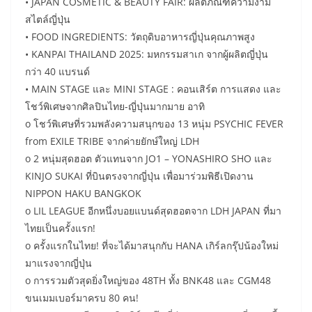
• JAPAN COSMETIC & BEAUTY FAIR: ผลิตภัณฑ์ความงาม
สไตล์ญี่ปุ่น
• FOOD INGREDIENTS: วัตถุดิบอาหารญี่ปุ่นคุณภาพสูง
• KANPAI THAILAND 2025: มหกรรมสาเก จากผู้ผลิตญี่ปุ่น
กว่า 40 แบรนด์
• MAIN STAGE และ MINI STAGE : คอนเสิร์ต การแสดง และ
โชว์พิเศษจากศิลปินไทย-ญี่ปุ่นมากมาย อาทิ
o โชว์พิเศษที่รวมพลังความสนุกของ 13 หนุ่ม PSYCHIC FEVER
from EXILE TRIBE จากค่ายยักษ์ใหญ่ LDH
o 2 หนุ่มสุดฮอต ตัวแทนจาก JO1 – YONASHIRO SHO และ
KINJO SUKAI ที่บินตรงจากญี่ปุ่น เพื่อมาร่วมพิธีเปิดงาน
NIPPON HAKU BANGKOK
o LIL LEAGUE อีกหนึ่งบอยแบนด์สุดฮอตจาก LDH JAPAN ที่มา
ไทยเป็นครั้งแรก!
o ครั้งแรกในไทย! ที่จะได้มาสนุกกับ HANA เกิร์ลกรุ๊ปน้องใหม่
มาแรงจากญี่ปุ่น
o การรวมตัวสุดยิ่งใหญ่ของ 48TH ทั้ง BNK48 และ CGM48
ขนเมมเบอร์มาครบ 80 คน!