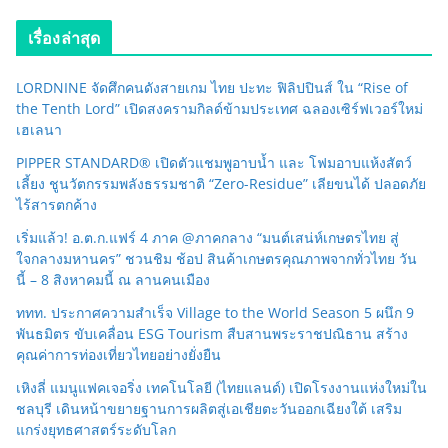
เรื่องล่าสุด
LORDNINE จัดศึกคนดังสายเกม ไทย ปะทะ ฟิลิปปินส์ ใน “Rise of
the Tenth Lord” เปิดสงครามกิลด์ข้ามประเทศ ฉลองเซิร์ฟเวอร์ใหม่
เฮเลนา
PIPPER STANDARD® เปิดตัวแชมพูอาบน้ำ และ โฟมอาบแห้งสัตว์
เลี้ยง ชูนวัตกรรมพลังธรรมชาติ “Zero-Residue” เลียขนได้ ปลอดภัย
ไร้สารตกค้าง
เริ่มแล้ว! อ.ต.ก.แฟร์ 4 ภาค @ภาคกลาง “มนต์เสน่ห์เกษตรไทย สู่
ใจกลางมหานคร” ชวนชิม ช้อป สินค้าเกษตรคุณภาพจากทั่วไทย วัน
นี้ – 8 สิงหาคมนี้ ณ ลานคนเมือง
ททท. ประกาศความสำเร็จ Village to the World Season 5 ผนึก 9
พันธมิตร ขับเคลื่อน ESG Tourism สืบสานพระราชปณิธาน สร้าง
คุณค่าการท่องเที่ยวไทยอย่างยั่งยืน
เหิงลี่ แมนูแฟคเจอริ่ง เทคโนโลยี (ไทยแลนด์) เปิดโรงงานแห่งใหม่ใน
ชลบุรี เดินหน้าขยายฐานการผลิตสู่เอเชียตะวันออกเฉียงใต้ เสริม
แกร่งยุทธศาสตร์ระดับโลก