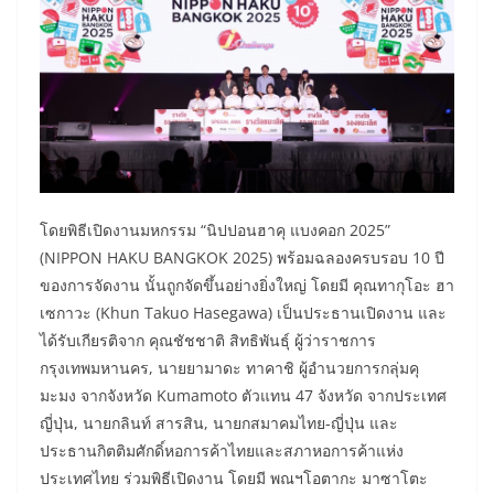
โดยพิธีเปิดงานมหกรรม “นิปปอนฮาคุ แบงคอก 2025”
(NIPPON HAKU BANGKOK 2025) พร้อมฉลองครบรอบ 10 ปี
ของการจัดงาน นั้นถูกจัดขึ้นอย่างยิ่งใหญ่ โดยมี คุณทากุโอะ ฮา
เซกาวะ (Khun Takuo Hasegawa) เป็นประธานเปิดงาน และ
ได้รับเกียรติจาก คุณชัชชาติ สิทธิพันธุ์ ผู้ว่าราชการ
กรุงเทพมหานคร, นายยามาดะ ทาคาชิ ผู้อำนวยการกลุ่มคุ
มะมง จากจังหวัด Kumamoto ตัวแทน 47 จังหวัด จากประเทศ
ญี่ปุ่น, นายกลินท์ สารสิน, นายกสมาคมไทย-ญี่ปุ่น และ
ประธานกิตติมศักดิ์หอการค้าไทยและสภาหอการค้าแห่ง
ประเทศไทย ร่วมพิธีเปิดงาน โดยมี พณฯโอตากะ มาซาโตะ