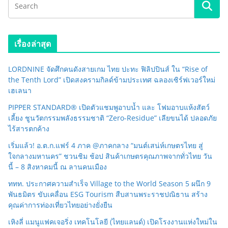
เรื่องล่าสุด
LORDNINE จัดศึกคนดังสายเกม ไทย ปะทะ ฟิลิปปินส์ ใน “Rise of
the Tenth Lord” เปิดสงครามกิลด์ข้ามประเทศ ฉลองเซิร์ฟเวอร์ใหม่
เฮเลนา
PIPPER STANDARD® เปิดตัวแชมพูอาบน้ำ และ โฟมอาบแห้งสัตว์
เลี้ยง ชูนวัตกรรมพลังธรรมชาติ “Zero-Residue” เลียขนได้ ปลอดภัย
ไร้สารตกค้าง
เริ่มแล้ว! อ.ต.ก.แฟร์ 4 ภาค @ภาคกลาง “มนต์เสน่ห์เกษตรไทย สู่
ใจกลางมหานคร” ชวนชิม ช้อป สินค้าเกษตรคุณภาพจากทั่วไทย วัน
นี้ – 8 สิงหาคมนี้ ณ ลานคนเมือง
ททท. ประกาศความสำเร็จ Village to the World Season 5 ผนึก 9
พันธมิตร ขับเคลื่อน ESG Tourism สืบสานพระราชปณิธาน สร้าง
คุณค่าการท่องเที่ยวไทยอย่างยั่งยืน
เหิงลี่ แมนูแฟคเจอริ่ง เทคโนโลยี (ไทยแลนด์) เปิดโรงงานแห่งใหม่ใน