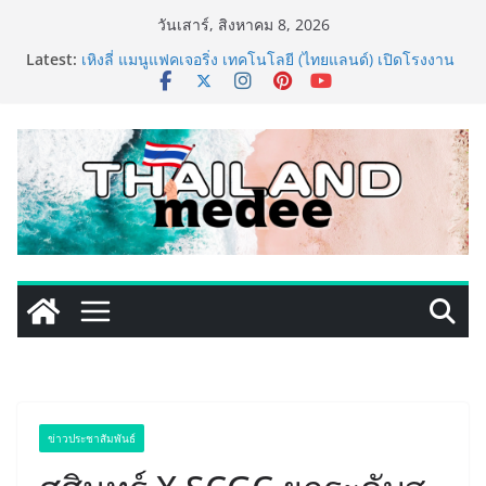
Skip
วันเสาร์, สิงหาคม 8, 2026
to
Latest:
เหิงลี่ แมนูแฟคเจอริ่ง เทคโนโลยี (ไทยแลนด์) เปิดโรงงาน
content
แห่งใหม่ในชลบุรี เดินหน้าขยายฐานการผลิตสู่เอเชียตะวัน
ออกเฉียงใต้ เสริมแกร่งยุทธศาสตร์ระดับโลก
LORDNINE จัดศึกคนดังสายเกม ไทย ปะทะ ฟิลิปปินส์ ใน
“Rise of the Tenth Lord” เปิดสงครามกิลด์ข้ามประเทศ
ฉลองเซิร์ฟเวอร์ใหม่ เฮเลนา
PIPPER STANDARD® เปิดตัวแชมพูอาบน้ำ และ โฟมอาบ
แห้งสัตว์เลี้ยง ชูนวัตกรรมพลังธรรมชาติ “Zero-Residue”
เลียขนได้ ปลอดภัย ไร้สารตกค้าง
เริ่มแล้ว! อ.ต.ก.แฟร์ 4 ภาค @ภาคกลาง “มนต์เสน่ห์เกษตร
ไทย สู่ใจกลางมหานคร” ชวนชิม ช้อป สินค้าเกษตร
คุณภาพจากทั่วไทย วันนี้ – 8 สิงหาคมนี้ ณ ลานคนเมือง
ททท. ประกาศความสำเร็จ Village to the World Season
5 ผนึก 9 พันธมิตร ขับเคลื่อน ESG Tourism สืบสานพระ
ราชปณิธาน สร้างคุณค่าการท่องเที่ยวไทยอย่างยั่งยืน
ข่าวประชาสัมพันธ์