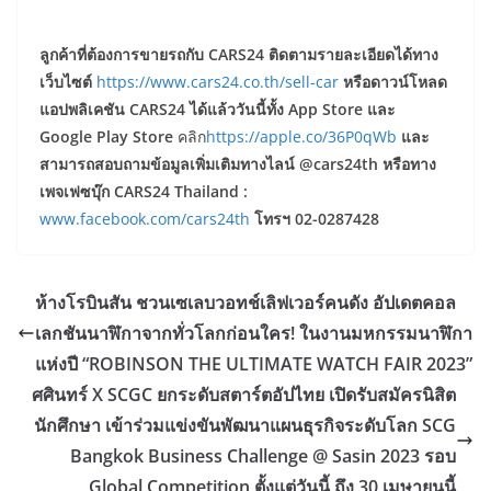
ลูกค้าที่ต้องการขายรถกับ
CARS24
ติดตามรายละเอียดได้ทาง
เว็บไซต์
https://www.cars24.co.th/sell-car
หรือดาวน์โหลด
แอปพลิเคชัน
CARS24
ได้แล้ววันนี้ทั้ง
App Store
และ
Google Play Store
คลิก
https://apple.co/36P0qWb
และ
สามารถสอบถามข้อมูลเพิ่มเติมทางไลน์
@cars24th
หรือทาง
เพจเฟซบุ๊ก
CARS24 Thailand
:
www.facebook.com/cars24th
โทร
ฯ
02-0287428
ห้างโรบินสัน ชวนเซเลบวอทช์เลิฟเวอร์คนดัง อัปเดตคอล
เลกชันนาฬิกาจากทั่วโลกก่อนใคร! ในงานมหกรรมนาฬิกา
แห่งปี “ROBINSON THE ULTIMATE WATCH FAIR 2023”
ศศินทร์ X SCGC ยกระดับสตาร์ตอัปไทย เปิดรับสมัครนิสิต
นักศึกษา เข้าร่วมแข่งขันพัฒนาแผนธุรกิจระดับโลก SCG
Bangkok Business Challenge @ Sasin 2023 รอบ
Global Competition ตั้งแต่วันนี้ ถึง 30 เมษายนนี้