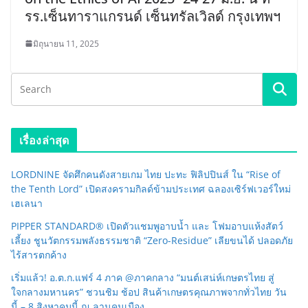
รร.เซ็นทาราแกรนด์ เซ็นทรัลเวิลด์ กรุงเทพฯ
มิถุนายน 11, 2025
เรื่องล่าสุด
LORDNINE จัดศึกคนดังสายเกม ไทย ปะทะ ฟิลิปปินส์ ใน “Rise of
the Tenth Lord” เปิดสงครามกิลด์ข้ามประเทศ ฉลองเซิร์ฟเวอร์ใหม่
เฮเลนา
PIPPER STANDARD® เปิดตัวแชมพูอาบน้ำ และ โฟมอาบแห้งสัตว์
เลี้ยง ชูนวัตกรรมพลังธรรมชาติ “Zero-Residue” เลียขนได้ ปลอดภัย
ไร้สารตกค้าง
เริ่มแล้ว! อ.ต.ก.แฟร์ 4 ภาค @ภาคกลาง “มนต์เสน่ห์เกษตรไทย สู่
ใจกลางมหานคร” ชวนชิม ช้อป สินค้าเกษตรคุณภาพจากทั่วไทย วัน
นี้ – 8 สิงหาคมนี้ ณ ลานคนเมือง