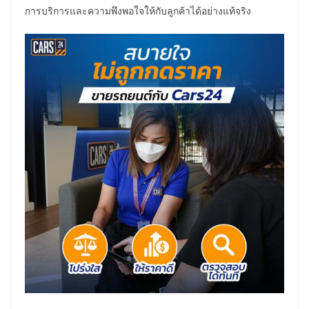
การบริการและความพึงพอใจให้กับลูกค้าได้อย่างแท้จริง