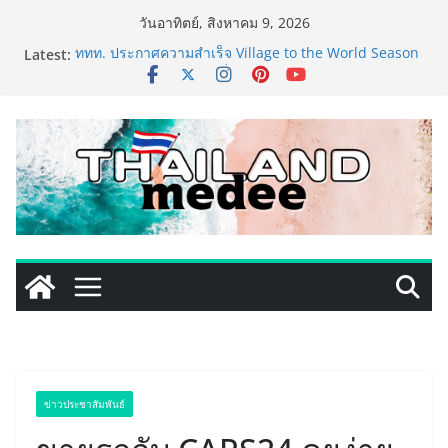
Skip
วันอาทิตย์, สิงหาคม 9, 2026
to
Latest:
ททท. ประกาศความสำเร็จ Village to the World Season
content
5 ผนึก 9 พันธมิตร ขับเคลื่อน ESG Tourism สืบสานพระ
ราชปณิธาน สร้างคุณค่าการท่องเที่ยวไทยอย่างยั่งยืน
เหิงลี่ แมนูแฟคเจอริ่ง เทคโนโลยี (ไทยแลนด์) เปิดโรงงาน
แห่งใหม่ในชลบุรี เดินหน้าขยายฐานการผลิตสู่เอเชียตะวัน
ออกเฉียงใต้ เสริมแกร่งยุทธศาสตร์ระดับโลก
LORDNINE จัดศึกคนดังสายเกม ไทย ปะทะ ฟิลิปปินส์ ใน
“Rise of the Tenth Lord” เปิดสงครามกิลด์ข้ามประเทศ
ฉลองเซิร์ฟเวอร์ใหม่ เฮเลนา
PIPPER STANDARD® เปิดตัวแชมพูอาบน้ำ และ โฟมอาบ
แห้งสัตว์เลี้ยง ชูนวัตกรรมพลังธรรมชาติ “Zero-Residue”
เลียขนได้ ปลอดภัย ไร้สารตกค้าง
เริ่มแล้ว! อ.ต.ก.แฟร์ 4 ภาค @ภาคกลาง “มนต์เสน่ห์เกษตร
ไทย สู่ใจกลางมหานคร” ชวนชิม ช้อป สินค้าเกษตร
คุณภาพจากทั่วไทย วันนี้ – 8 สิงหาคมนี้ ณ ลานคนเมือง
ข่าวประชาสัมพันธ์