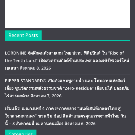
Recent Posts
LORDNINE จัดศึกคนดังสายเกม ไทย ปะทะ ฟิลิปปินส์ ใน “Rise of
the Tenth Lord” เปิดสงครามกิลด์ข้ามประเทศ ฉลองเซิร์ฟเวอร์ใหม่
เฮเลนา
สิงหาคม 8, 2026
PIPPER STANDARD® เปิดตัวแชมพูอาบน้ำ และ โฟมอาบแห้งสัตว์
เลี้ยง ชูนวัตกรรมพลังธรรมชาติ “Zero-Residue” เลียขนได้ ปลอดภัย
ไร้สารตกค้าง
สิงหาคม 7, 2026
เริ่มแล้ว! อ.ต.ก.แฟร์ 4 ภาค @ภาคกลาง “มนต์เสน่ห์เกษตรไทย สู่
ใจกลางมหานคร” ชวนชิม ช้อป สินค้าเกษตรคุณภาพจากทั่วไทย วัน
นี้ – 8 สิงหาคมนี้ ณ ลานคนเมือง
สิงหาคม 6, 2026
Categories