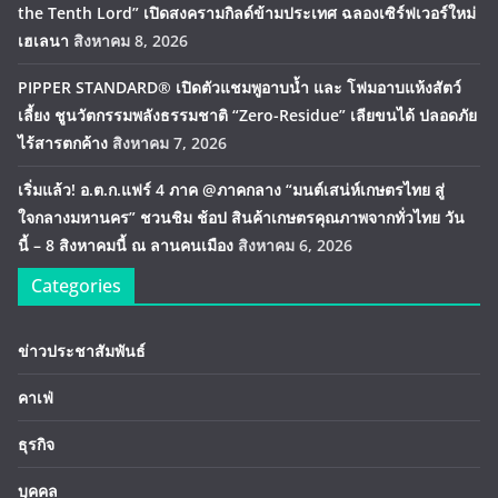
the Tenth Lord” เปิดสงครามกิลด์ข้ามประเทศ ฉลองเซิร์ฟเวอร์ใหม่
เฮเลนา
สิงหาคม 8, 2026
PIPPER STANDARD® เปิดตัวแชมพูอาบน้ำ และ โฟมอาบแห้งสัตว์
เลี้ยง ชูนวัตกรรมพลังธรรมชาติ “Zero-Residue” เลียขนได้ ปลอดภัย
ไร้สารตกค้าง
สิงหาคม 7, 2026
เริ่มแล้ว! อ.ต.ก.แฟร์ 4 ภาค @ภาคกลาง “มนต์เสน่ห์เกษตรไทย สู่
ใจกลางมหานคร” ชวนชิม ช้อป สินค้าเกษตรคุณภาพจากทั่วไทย วัน
นี้ – 8 สิงหาคมนี้ ณ ลานคนเมือง
สิงหาคม 6, 2026
Categories
ข่าวประชาสัมพันธ์
คาเฟ่
ธุรกิจ
บุคคล