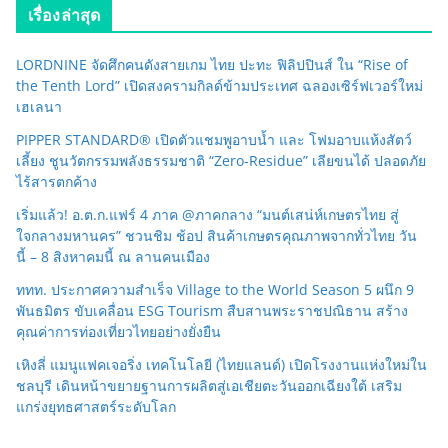
เรื่องล่าสุด
LORDNINE จัดศึกคนดังสายเกม ไทย ปะทะ ฟิลิปปินส์ ใน “Rise of
the Tenth Lord” เปิดสงครามกิลด์ข้ามประเทศ ฉลองเซิร์ฟเวอร์ใหม่
เฮเลนา
PIPPER STANDARD® เปิดตัวแชมพูอาบน้ำ และ โฟมอาบแห้งสัตว์
เลี้ยง ชูนวัตกรรมพลังธรรมชาติ “Zero-Residue” เลียขนได้ ปลอดภัย
ไร้สารตกค้าง
เริ่มแล้ว! อ.ต.ก.แฟร์ 4 ภาค @ภาคกลาง “มนต์เสน่ห์เกษตรไทย สู่
ใจกลางมหานคร” ชวนชิม ช้อป สินค้าเกษตรคุณภาพจากทั่วไทย วัน
นี้ – 8 สิงหาคมนี้ ณ ลานคนเมือง
ททท. ประกาศความสำเร็จ Village to the World Season 5 ผนึก 9
พันธมิตร ขับเคลื่อน ESG Tourism สืบสานพระราชปณิธาน สร้าง
คุณค่าการท่องเที่ยวไทยอย่างยั่งยืน
เหิงลี่ แมนูแฟคเจอริ่ง เทคโนโลยี (ไทยแลนด์) เปิดโรงงานแห่งใหม่ใน
ชลบุรี เดินหน้าขยายฐานการผลิตสู่เอเชียตะวันออกเฉียงใต้ เสริม
แกร่งยุทธศาสตร์ระดับโลก