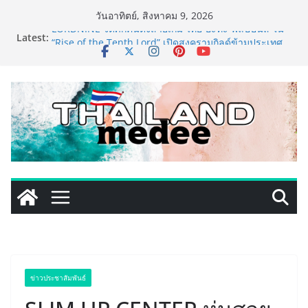
Skip
วันอาทิตย์, สิงหาคม 9, 2026
to
Latest:
LORDNINE จัดศึกคนดังสายเกม ไทย ปะทะ ฟิลิปปินส์ ใน
content
“Rise of the Tenth Lord” เปิดสงครามกิลด์ข้ามประเทศ
ฉลองเซิร์ฟเวอร์ใหม่ เฮเลนา
PIPPER STANDARD® เปิดตัวแชมพูอาบน้ำ และ โฟมอาบ
แห้งสัตว์เลี้ยง ชูนวัตกรรมพลังธรรมชาติ “Zero-Residue”
เลียขนได้ ปลอดภัย ไร้สารตกค้าง
เริ่มแล้ว! อ.ต.ก.แฟร์ 4 ภาค @ภาคกลาง “มนต์เสน่ห์เกษตร
ไทย สู่ใจกลางมหานคร” ชวนชิม ช้อป สินค้าเกษตร
คุณภาพจากทั่วไทย วันนี้ – 8 สิงหาคมนี้ ณ ลานคนเมือง
ททท. ประกาศความสำเร็จ Village to the World Season
5 ผนึก 9 พันธมิตร ขับเคลื่อน ESG Tourism สืบสานพระ
ราชปณิธาน สร้างคุณค่าการท่องเที่ยวไทยอย่างยั่งยืน
เหิงลี่ แมนูแฟคเจอริ่ง เทคโนโลยี (ไทยแลนด์) เปิดโรงงาน
แห่งใหม่ในชลบุรี เดินหน้าขยายฐานการผลิตสู่เอเชียตะวัน
ออกเฉียงใต้ เสริมแกร่งยุทธศาสตร์ระดับโลก
ข่าวประชาสัมพันธ์