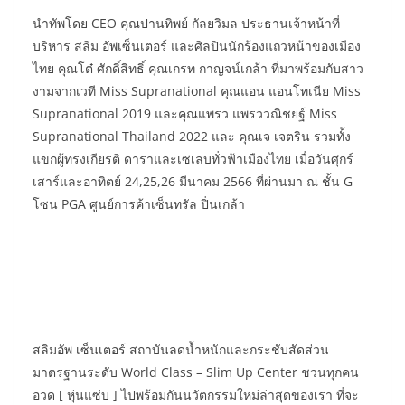
นำทัพโดย CEO คุณปานทิพย์ กัลยวิมล ประธานเจ้าหน้าที่
บริหาร สลิม อัพเซ็นเตอร์ และศิลปินนักร้องแถวหน้าของเมือง
ไทย คุณโต๋ ศักดิ์สิทธิ์ คุณเกรท กาญจน์เกล้า ที่มาพร้อมกับสาว
งามจากเวที Miss Supranational คุณแอน แอนโทเนีย Miss
Supranational 2019 และคุณแพรว แพรววณิชยฐ์ Miss
Supranational Thailand 2022 และ คุณเจ เจตริน รวมทั้ง
แขกผู้ทรงเกียรติ ดาราและเซเลบทั่วฟ้าเมืองไทย เมื่อวันศุกร์
เสาร์และอาทิตย์ 24,25,26 มีนาคม 2566 ที่ผ่านมา ณ ชั้น G
โซน PGA ศูนย์การค้าเซ็นทรัล ปิ่นเกล้า
สลิมอัพ เซ็นเตอร์ สถาบันลดน้ำหนักและกระชับสัดส่วน
มาตรฐานระดับ World Class – Slim Up Center ชวนทุกคน
อวด [ หุ่นแซ่บ ] ไปพร้อมกันนวัตกรรมใหม่ล่าสุดของเรา ที่จะ