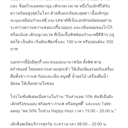
และ ช็อคโกแลตหนานุ่ม เค้กเรดเวลเวท หนึ่งในเค้กที่ได้รับ
ความนิยมสูงสุดในโลก ด้วยสีแดงเข้มสะดุดตา เนื้อเค้กนุ่ม
ละมุนเหมือนกำมะหยี่ และรสชาติที่เป็นเอกลักษณ์ผสมผสาน
ระหว่างความหวานซ่อนเปรี้ยวอ่อนๆ และกลิ่นหอมของโกโก้
หรือแม้แต่ เค้กบลูเวลเวท ที่เป็นเนื้อชิฟฟ่อนกำมะหยี่สีฟ้าๆ บลู
สดใส เป็นต้น เริ่มต้นเพียงชิ้นละ 100 บาท หรือปอนด์ละ 550
บาท
นอกจากนี้ยังมีคุกกี้ และขนมอบนานาชนิด ทั้งพัฟ พาย
ครัวซองท์ ใหม่สดจากเตาอบทุกเช้า ให้เลือกอิ่มอร่อยกับเครื่อง
ดื่มทั้งชา-กาแฟ ร้อนและเย็น สมูทตี้ น้ำผลไม้ เครื่องดื่มน้ำ
อัดลม ให้เลือกตามใจชอบ
โปรโมชั่นพิเศษเมื่อทานในร้าน “รับส่วนลด 10% ทันทีเมื่อสั่ง
เค้กหรือขนมอบ พร้อมชา-กาแฟ หรือสมูทตี้” และแบบ Take-
away “ลด 50% ในช่วง Happy Hour เวลา 19.00 – 20.00 น.”
เค้กช็อพเปิดบริการทุกวัน ระหว่างเวลา 08.00 – 20.00 น.