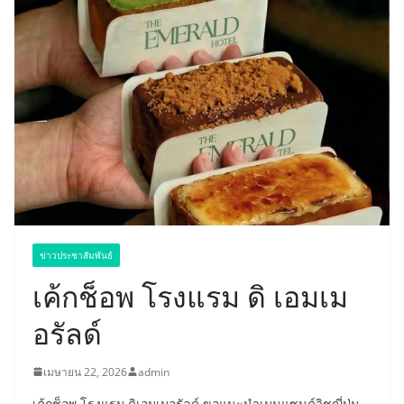
ข่าวประชาสัมพันธ์
เค้กช็อพ โรงแรม ดิ เอมเม
อรัลด์
เมษายน 22, 2026
admin
เค้กช็อพ โรงแรม ดิเอมเมอรัลด์ ขอแนะนำเมนูแซนด์วิชญี่ปุ่น