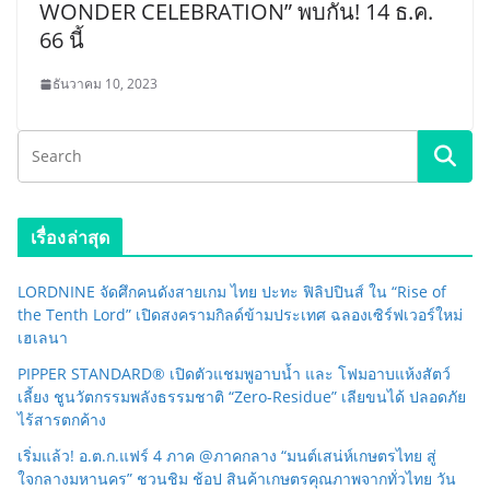
WONDER CELEBRATION” พบกัน! 14 ธ.ค.
66 นี้
ธันวาคม 10, 2023
เรื่องล่าสุด
LORDNINE จัดศึกคนดังสายเกม ไทย ปะทะ ฟิลิปปินส์ ใน “Rise of
the Tenth Lord” เปิดสงครามกิลด์ข้ามประเทศ ฉลองเซิร์ฟเวอร์ใหม่
เฮเลนา
PIPPER STANDARD® เปิดตัวแชมพูอาบน้ำ และ โฟมอาบแห้งสัตว์
เลี้ยง ชูนวัตกรรมพลังธรรมชาติ “Zero-Residue” เลียขนได้ ปลอดภัย
ไร้สารตกค้าง
เริ่มแล้ว! อ.ต.ก.แฟร์ 4 ภาค @ภาคกลาง “มนต์เสน่ห์เกษตรไทย สู่
ใจกลางมหานคร” ชวนชิม ช้อป สินค้าเกษตรคุณภาพจากทั่วไทย วัน