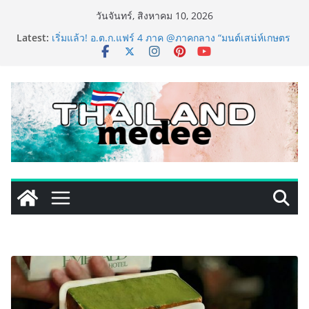
Skip
วันจันทร์, สิงหาคม 10, 2026
to
Latest:
เริ่มแล้ว! อ.ต.ก.แฟร์ 4 ภาค @ภาคกลาง “มนต์เสน่ห์เกษตร
content
ไทย สู่ใจกลางมหานคร” ชวนชิม ช้อป สินค้าเกษตร
คุณภาพจากทั่วไทย วันนี้ – 8 สิงหาคมนี้ ณ ลานคนเมือง
ททท. ประกาศความสำเร็จ Village to the World Season
5 ผนึก 9 พันธมิตร ขับเคลื่อน ESG Tourism สืบสานพระ
ราชปณิธาน สร้างคุณค่าการท่องเที่ยวไทยอย่างยั่งยืน
เหิงลี่ แมนูแฟคเจอริ่ง เทคโนโลยี (ไทยแลนด์) เปิดโรงงาน
แห่งใหม่ในชลบุรี เดินหน้าขยายฐานการผลิตสู่เอเชียตะวัน
ออกเฉียงใต้ เสริมแกร่งยุทธศาสตร์ระดับโลก
LORDNINE จัดศึกคนดังสายเกม ไทย ปะทะ ฟิลิปปินส์ ใน
“Rise of the Tenth Lord” เปิดสงครามกิลด์ข้ามประเทศ
ฉลองเซิร์ฟเวอร์ใหม่ เฮเลนา
PIPPER STANDARD® เปิดตัวแชมพูอาบน้ำ และ โฟมอาบ
แห้งสัตว์เลี้ยง ชูนวัตกรรมพลังธรรมชาติ “Zero-Residue”
เลียขนได้ ปลอดภัย ไร้สารตกค้าง