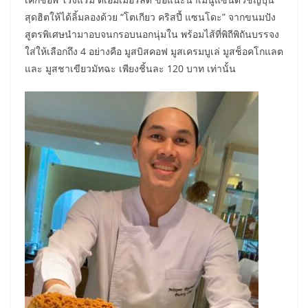
สุดฮิตให้ได้ลิ้มลองด้วย “โตเกียว คริสปี้ แซนโดะ” จากขนมปัง
สูตรพิเศษนำมาอบจนกรอบนอกนุ่มใน พร้อมไส้ที่พิถีพิถันบรรจง
ใส่ให้เลือกถึง 4 อย่างคือ มูสบิสคอฟ มูสเครมบูเล่ มูสช็อคโกแลต
และ มูสชาเขียวมัทฉะ เพียงชิ้นละ 120 บาท เท่านั้น