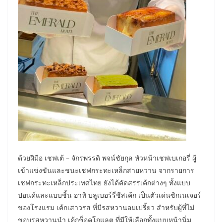
ด้วยฝีมือ เชฟเต้ – จักรพรรดิ พจน์ชัยกุล หัวหน้าเชฟเบเกอรี่ ผู้
เข้าแข่งขันและชนะเชฟกระทะเหล็กสายหวาน จากรายการ
เชฟกระทะเหล็กประเทศไทย ยังได้คัดสรรเค้กต่างๆ ทั้งแบบ
ปอนด์และแบบชิ้น อาทิ บลูเบอร์รี่ชีสเค้ก เป็นตัวเด่นซิกเนเจอร์
ของโรงแรม เค้กเสาวรส ที่มีรสหวานอมเปรี้ยว สำหรับผู้ที่ไม่
ชอบรสหวานนำ เค้กช็อคโกแลต ที่มีให้เลือกทั้งแบบหน้านิ่ม