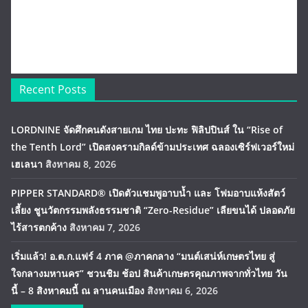
Recent Posts
LORDNINE จัดศึกคนดังสายเกม ไทย ปะทะ ฟิลิปปินส์ ใน “Rise of
the Tenth Lord” เปิดสงครามกิลด์ข้ามประเทศ ฉลองเซิร์ฟเวอร์ใหม่
เฮเลนา
สิงหาคม 8, 2026
PIPPER STANDARD® เปิดตัวแชมพูอาบน้ำ และ โฟมอาบแห้งสัตว์
เลี้ยง ชูนวัตกรรมพลังธรรมชาติ “Zero-Residue” เลียขนได้ ปลอดภัย
ไร้สารตกค้าง
สิงหาคม 7, 2026
เริ่มแล้ว! อ.ต.ก.แฟร์ 4 ภาค @ภาคกลาง “มนต์เสน่ห์เกษตรไทย สู่
ใจกลางมหานคร” ชวนชิม ช้อป สินค้าเกษตรคุณภาพจากทั่วไทย วัน
นี้ – 8 สิงหาคมนี้ ณ ลานคนเมือง
สิงหาคม 6, 2026