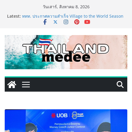
Skip
วันเสาร์, สิงหาคม 8, 2026
to
Latest:
ททท. ประกาศความสำเร็จ Village to the World Season
content
5 ผนึก 9 พันธมิตร ขับเคลื่อน ESG Tourism สืบสานพระ
ราชปณิธาน สร้างคุณค่าการท่องเที่ยวไทยอย่างยั่งยืน
เหิงลี่ แมนูแฟคเจอริ่ง เทคโนโลยี (ไทยแลนด์) เปิดโรงงาน
แห่งใหม่ในชลบุรี เดินหน้าขยายฐานการผลิตสู่เอเชียตะวัน
ออกเฉียงใต้ เสริมแกร่งยุทธศาสตร์ระดับโลก
LORDNINE จัดศึกคนดังสายเกม ไทย ปะทะ ฟิลิปปินส์ ใน
“Rise of the Tenth Lord” เปิดสงครามกิลด์ข้ามประเทศ
ฉลองเซิร์ฟเวอร์ใหม่ เฮเลนา
PIPPER STANDARD® เปิดตัวแชมพูอาบน้ำ และ โฟมอาบ
แห้งสัตว์เลี้ยง ชูนวัตกรรมพลังธรรมชาติ “Zero-Residue”
เลียขนได้ ปลอดภัย ไร้สารตกค้าง
เริ่มแล้ว! อ.ต.ก.แฟร์ 4 ภาค @ภาคกลาง “มนต์เสน่ห์เกษตร
ไทย สู่ใจกลางมหานคร” ชวนชิม ช้อป สินค้าเกษตร
คุณภาพจากทั่วไทย วันนี้ – 8 สิงหาคมนี้ ณ ลานคนเมือง