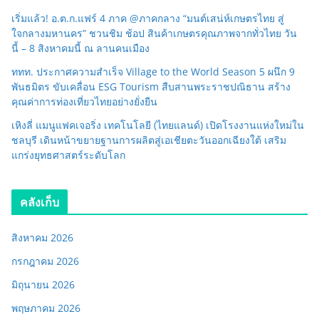
เริ่มแล้ว! อ.ต.ก.แฟร์ 4 ภาค @ภาคกลาง “มนต์เสน่ห์เกษตรไทย สู่
ใจกลางมหานคร” ชวนชิม ช้อป สินค้าเกษตรคุณภาพจากทั่วไทย วัน
นี้ – 8 สิงหาคมนี้ ณ ลานคนเมือง
ททท. ประกาศความสำเร็จ Village to the World Season 5 ผนึก 9
พันธมิตร ขับเคลื่อน ESG Tourism สืบสานพระราชปณิธาน สร้าง
คุณค่าการท่องเที่ยวไทยอย่างยั่งยืน
เหิงลี่ แมนูแฟคเจอริ่ง เทคโนโลยี (ไทยแลนด์) เปิดโรงงานแห่งใหม่ใน
ชลบุรี เดินหน้าขยายฐานการผลิตสู่เอเชียตะวันออกเฉียงใต้ เสริม
แกร่งยุทธศาสตร์ระดับโลก
คลังเก็บ
สิงหาคม 2026
กรกฎาคม 2026
มิถุนายน 2026
พฤษภาคม 2026