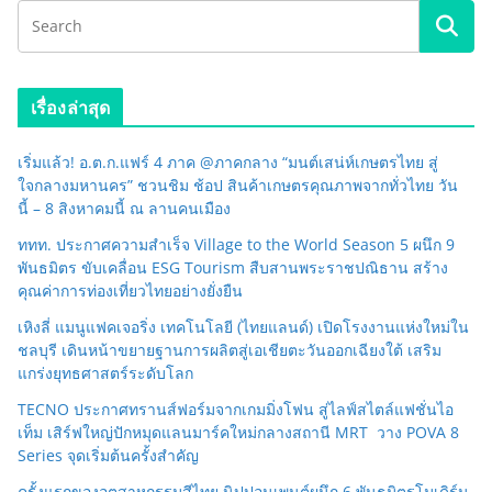
เรื่องล่าสุด
เริ่มแล้ว! อ.ต.ก.แฟร์ 4 ภาค @ภาคกลาง “มนต์เสน่ห์เกษตรไทย สู่
ใจกลางมหานคร” ชวนชิม ช้อป สินค้าเกษตรคุณภาพจากทั่วไทย วัน
นี้ – 8 สิงหาคมนี้ ณ ลานคนเมือง
ททท. ประกาศความสำเร็จ Village to the World Season 5 ผนึก 9
พันธมิตร ขับเคลื่อน ESG Tourism สืบสานพระราชปณิธาน สร้าง
คุณค่าการท่องเที่ยวไทยอย่างยั่งยืน
เหิงลี่ แมนูแฟคเจอริ่ง เทคโนโลยี (ไทยแลนด์) เปิดโรงงานแห่งใหม่ใน
ชลบุรี เดินหน้าขยายฐานการผลิตสู่เอเชียตะวันออกเฉียงใต้ เสริม
แกร่งยุทธศาสตร์ระดับโลก
TECNO ประกาศทรานส์ฟอร์มจากเกมมิ่งโฟน สู่ไลฟ์สไตล์แฟชั่นไอ
เท็ม เสิร์ฟใหญ่ปักหมุดแลนมาร์คใหม่กลางสถานี MRT วาง POVA 8
Series จุดเริ่มต้นครั้งสำคัญ
ครั้งแรกของอุตสาหกรรมสีไทย นิปปอนเพนต์ผนึก 6 พันธมิตรโมเดิร์น