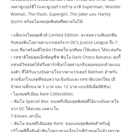
เหล่าซูเปอร์ฮีโร่และซูเปอร์วายร้าย อาทิ Superman, Wonder
Woman, The Flash, Supergirl, The Joker และ Harley
Quinn พร้อมไอเทมสุดพิเศษที่พลาดไม่ได้:
• แพ็กเกจใหม่สุดคิวท์ Limited Edition: สะสมความฟินยกทีม
กับซองฟันโอลายคาแรกเตอร์จาก DC’s Justice League ถึง 7
แบบ ที่มาพร้อมดีไซน์น่ารักสดใส ยกทีมมาให้แฟนๆ ได้สะสมกัน
• รสชาติใหม่สุดเอ็กซ์คลูซีฟ ฟันโอ Dark Choco Banana: คุกกี้
แซนด์วิชสอดไส้ครีมดาร์กช็อกโกผสานกลิ่นหอมของกล้วยแบบ
ลงตัว ที่ได้รับแรงบันดาลใจจากคาแรกเตอร์ Batman สำหรับ
สายช็อกโกแลตที่ชอบความเข้มข้นและรสชาติแปลกใหม่ (มี
จำหน่ายทั้งขนาด 5 บาท และ 12 บาท แบบลิมิเต็ดอิดิชัน)
• ไอเทมพรีเมียม Rare Collectibles:
– ฟันโอ Special Box: ของพรีเมียมสุดพิเศษที่ได้แรงบันดาลใจ
จาก DC ให้สะสม เฉพาะใน
7-Eleven เท่านั้น
– ฟันโอ ของพรีเมียมสุด Rare: ของแถมสุดพิเศษสำหรับผู้
บริโภคที่ซื้อสินค้าฟันโอครบตามเงื่อนไขที่กำหนดในห้างสรรพ