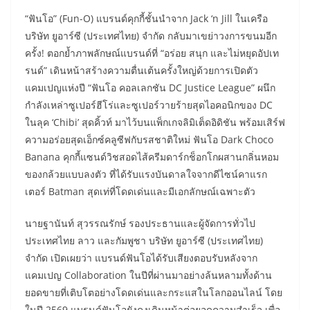
“ฟันโอ” (Fun-O) แบรนด์คุกกี้ชั้นนำจาก Jack ‘n Jill ในเครือ
บริษัท ยูอาร์ซี (ประเทศไทย) จำกัด กลับมาเขย่าวงการขนมอีก
ครั้ง! ตอกย้ำภาพลักษณ์แบรนด์ที่ “อร่อย สนุก และไม่หยุดอัปเท
รนด์” เดินหน้าสร้างความตื่นเต้นครั้งใหญ่ด้วยการเปิดตัว
แคมเปญแห่งปี “ฟันโอ คอลเลกชัน DC Justice League” ผนึก
กำลังเหล่าซูเปอร์ฮีโร่และซูเปอร์วายร้ายสุดไอคอนิกของ DC
ในลุค ‘Chibi’ สุดคิ้วท์ มาไว้บนแพ็กเกจลิมิเต็ดอิดิชัน พร้อมเสิร์ฟ
ความอร่อยสุดเอ็กซ์คลูซีฟกับรสชาติใหม่ ฟันโอ Dark Choco
Banana คุกกี้แซนด์วิชสอดไส้ครีมดาร์กช็อกโกผสานกลิ่นหอม
ของกล้วยแบบลงตัว ที่ได้รับแรงบันดาลใจจากดีไซน์คาแรก
เตอร์ Batman สุดเท่ที่โดดเด่นและมีเอกลักษณ์เฉพาะตัว
​นายฐานันท์ สุวรรณรักษ์ รองประธานและผู้จัดการทั่วไป
ประเทศไทย ลาว และกัมพูชา บริษัท ยูอาร์ซี (ประเทศไทย)
จำกัด เปิดเผยว่า แบรนด์ฟันโอได้รับเสียงตอบรับหลังจาก
แคมเปญ Collaboration ในปีที่ผ่านมาอย่างล้นหลามทั้งด้าน
ยอดขายที่เติบโตอย่างโดดเด่นและกระแสในโลกออนไลน์ โดย
ในปี 2569 แบรนด์ฟันโอยังคงเดินหน้าต่อยอดความสำเร็จ เพื่อ