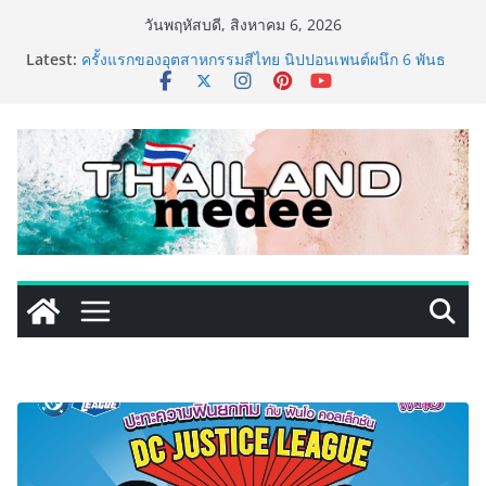
Skip
วันพฤหัสบดี, สิงหาคม 6, 2026
to
Latest:
ครั้งแรกของอุตสาหกรรมสีไทย นิปปอนเพนต์ผนึก 6 พันธ
content
มิตรโมเดิร์นเทรดชั้นนำ นำร่องเปิดตัว “NIPPON PAINT
WORRY FREE” โปรแกรมดูแลคุณภาพฟิล์มสีหลังการขาย
ยกระดับความมั่นใจลูกค้าด้วยผลิตภัณฑ์คุณภาพและ
บริการหลังการขายที่ครบวงจร
เริ่มแล้ว! อ.ต.ก.แฟร์ 4 ภาค @ภาคกลาง “มนต์เสน่ห์เกษตร
ไทย สู่ใจกลางมหานคร” ชวนชิม ช้อป สินค้าเกษตร
คุณภาพจากทั่วไทย วันนี้ – 8 สิงหาคมนี้ ณ ลานคนเมือง
ททท. ประกาศความสำเร็จ Village to the World Season
5 ผนึก 9 พันธมิตร ขับเคลื่อน ESG Tourism สืบสานพระ
ราชปณิธาน สร้างคุณค่าการท่องเที่ยวไทยอย่างยั่งยืน
เหิงลี่ แมนูแฟคเจอริ่ง เทคโนโลยี (ไทยแลนด์) เปิดโรงงาน
แห่งใหม่ในชลบุรี เดินหน้าขยายฐานการผลิตสู่เอเชียตะวัน
ออกเฉียงใต้ เสริมแกร่งยุทธศาสตร์ระดับโลก
TECNO ประกาศทรานส์ฟอร์มจากเกมมิ่งโฟน สู่ไลฟ์สไตล์
แฟชั่นไอเท็ม เสิร์ฟใหญ่ปักหมุดแลนมาร์คใหม่กลางสถานี
MRT วาง POVA 8 Series จุดเริ่มต้นครั้งสำคัญ