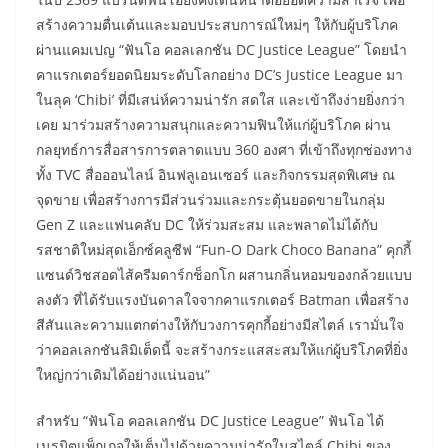
สร้างความตื่นเต้นและมอบประสบการณ์ใหม่ๆ ให้กับผู้บริโภค
ผ่านแคมเปญ “ฟันโอ คอลเลกชัน DC Justice League” โดยนำ
คาแรกเตอร์ยอดนิยมระดับโลกอย่าง DC’s Justice League มา
ในลุค ‘Chibi’ ที่มีเสน่ห์ความน่ารัก สดใส และเข้าถึงง่ายยิ่งกว่า
เคย มาร่วมสร้างความสนุกและความฟินให้แก่ผู้บริโภค ผ่าน
กลยุทธ์การสื่อสารการตลาดแบบ 360 องศา ที่เข้าถึงทุกช่องทาง
ทั้ง TVC สื่อออนไลน์ อินฟลูเอนเซอร์ และกิจกรรมสุดพิเศษ ณ
จุดขาย เพื่อสร้างการมีส่วนร่วมและกระตุ้นยอดขายในกลุ่ม
Gen Z และแฟนคลับ DC ให้ร่วมสะสม และพลาดไม่ได้กับ
รสชาติใหม่สุดเอ็กซ์คลูซีฟ “Fun-O Dark Choco Banana” คุกกี้
แซนด์วิชสอดไส้ครีมดาร์กช็อกโก ผสานกลิ่นหอมของกล้วยแบบ
ลงตัว ที่ได้รับแรงบันดาลใจจากคาแรกเตอร์ Batman เพื่อสร้าง
สีสันและความแตกต่างให้กับวงการคุกกี้อย่างมีสไตล์ เรามั่นใจ
ว่าคอลเลกชันลิมิเต็ดนี้ จะสร้างกระแสสะสมให้แก่ผู้บริโภคที่ยิ่ง
ใหญ่กว่าเดิมได้อย่างแน่นอน”
​สำหรับ “ฟันโอ คอลเลกชัน DC Justice League” ฟันโอ ได้
เนรมิตแพ็กเกจให้เต็มไปด้วยความน่ารักในสไตล์ Chibi ของ