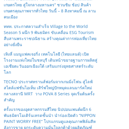
เกษตรไทย สู่ใจกลางมหานคร” ชวนชิม ช้อป สินค้า
เกษตรคุณภาพจากทั่วไทย วันนี้ – 8 สิงหาคมนี้ ณ ลาน
คนเมือง
ททท. ประกาศความสำเร็จ Village to the World
Season 5 ผนึก 9 พันธมิตร ขับเคลื่อน ESG Tourism
สืบสานพระราชปณิธาน สร้างคุณค่าการท่องเที่ยวไทย
อย่างยั่งยืน
เหิงลี่ แมนูแฟคเจอริ่ง เทคโนโลยี (ไทยแลนด์) เปิด
โรงงานแห่งใหม่ในชลบุรี เดินหน้าขยายฐานการผลิตสู่
เอเชียตะวันออกเฉียงใต้ เสริมแกร่งยุทธศาสตร์ระดับ
โลก
TECNO ประกาศทรานส์ฟอร์มจากเกมมิ่งโฟน สู่ไลฟ์
สไตล์แฟชั่นไอเท็ม เสิร์ฟใหญ่ปักหมุดแลนมาร์คใหม่
กลางสถานี MRT วาง POVA 8 Series จุดเริ่มต้นครั้ง
สำคัญ
ครั้งแรกของอุตสาหกรรมสีไทย นิปปอนเพนต์ผนึก 6
พันธมิตรโมเดิร์นเทรดชั้นนำ นำร่องเปิดตัว “NIPPON
PAINT WORRY FREE” โปรแกรมดูแลคุณภาพฟิล์มสีห
ลังการขาย ยกระดับความมั่นใจลูกค้าด้วยผลิตภัณฑ์