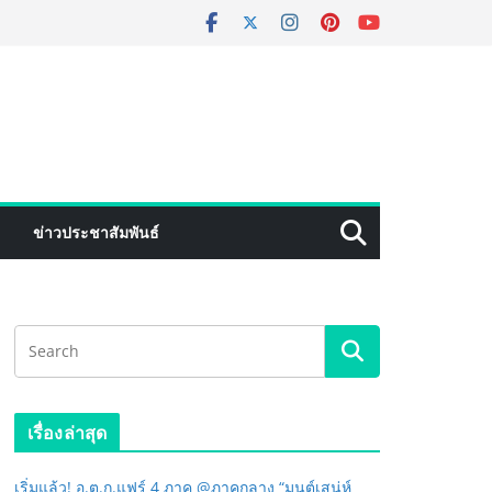
ข่าวประชาสัมพันธ์
เรื่องล่าสุด
เริ่มแล้ว! อ.ต.ก.แฟร์ 4 ภาค @ภาคกลาง “มนต์เสน่ห์