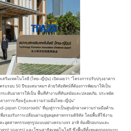
ริมเทคโนโลยี (ไทย–ญี่ปุ่น) เปิดเผยว่า “โครงการปรับปรุงอาคาร
ระครบรอบ 50 ปีของสมาคมฯ ด้วยวิสัยทัศน์ที่ต้องการพัฒนาให้เป็น
ยกระดับอาคารให้เป็น พื้นที่ทำงานที่ทันสมัยและปลอดภัย, ประหยัด
ลางการเรียนรู้และความร่วมมือไทย–ญี่ปุ่น”
and–Japan Crossroads” ที่มุ่งสู่การเป็นศูนย์กลางความร่วมมือด้าน
รองรับการเปลี่ยนผ่านสู่ยุคอุตสาหกรรมดิจิทัล โดยพื้นที่ใช้งาน
ะอุตสาหกรรมทุกรูปแบบอย่างครบวงจร อาทิ ห้องฝึกอบรมและ
(Event spaces) และโซนสาธิตเทคโนโลยี ซึ่งพื้นที่ทั้งหมดถูกออกแบบ