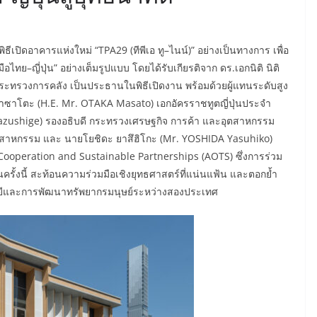
ิธีเปิดอาคารแห่งใหม่ “TPA29 (ทีพีเอ ทู–ไนน์)” อย่างเป็นทางการ เพื่อ
อไทย–ญี่ปุ่น” อย่างเต็มรูปแบบ โดยได้รับเกียรติจาก ดร.เอกนิติ นิติ
ทรวงการคลัง เป็นประธานในพิธีเปิดงาน พร้อมด้วยผู้แทนระดับสูง
าซาโตะ (H.E. Mr. OTAKA Masato) เอกอัครราชทูตญี่ปุ่นประจำ
zushige) รองอธิบดี กระทรวงเศรษฐกิจ การค้า และอุตสาหกรรม
อุตสาหกรรม และ นายโยชิดะ ยาสึฮิโกะ (Mr. YOSHIDA Yasuhiko)
ooperation and Sustainable Partnerships (AOTS) ซึ่งการร่วม
นครั้งนี้ สะท้อนความร่วมมือเชิงยุทธศาสตร์ที่แน่นแฟ้น และตอกย้ำ
ีและการพัฒนาทรัพยากรมนุษย์ระหว่างสองประเทศ