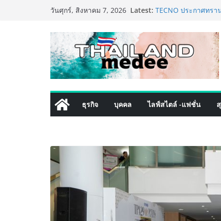
Skip
Latest:
เหิงลี่ แมนูแฟคเจอริ
วันศุกร์, สิงหาคม 7, 2026
to
ในชลบุรี เดินหน้าขยา
เสริมแกร่งยุทธศาสตร
content
TECNO ประกาศทรานส์ฟ
เท็ม เสิร์ฟใหญ่ปักห
8 Series จุดเริ่มต้นคร
ครั้งแรกของอุตสาหกร
เดิร์นเทรดชั้นนำ นำ
โปรแกรมดูแลคุณภาพฟ
ลูกค้าด้วยผลิตภัณฑ์
ธุรกิจ
บุคคล
ไลฟ์สไตล์ -แฟชั่น
ส
เริ่มแล้ว! อ.ต.ก.แฟร
ใจกลางมหานคร” ชวนช
ไทย วันนี้ – 8 สิงหาค
ททท. ประกาศความสำเร
พันธมิตร ขับเคลื่อน
คุณค่าการท่องเที่ยวไทย