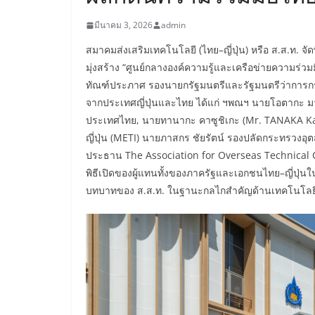
มีนาคม 3, 2026
admin
สมาคมส่งเสริมเทคโนโลยี (ไทย–ญี่ปุ่น) หรือ ส.ส.ท. จัดพ
มุ่งสร้าง “ศูนย์กลางองค์ความรู้และเครือข่ายความร่วมมื
ทัณฑ์ประภาศ รองนายกรัฐมนตรีและรัฐมนตรีว่าการกระ
จากประเทศญี่ปุ่นและไทย ได้แก่ ฯพณฯ นายโอตากะ ม
ประเทศไทย, นายทานากะ คาซูชิเกะ (Mr. TANAKA Ka
ญี่ปุ่น (METI) นายภาสกร ชัยรัตน์ รองปลัดกระทรวง
ประธาน The Association for Overseas Technical C
พิธีเปิดของผู้แทนทั้งของภาครัฐและเอกชนไทย–ญี่ปุ่นใ
บทบาทของ ส.ส.ท. ในฐานะกลไกสำคัญด้านเทคโนโลย