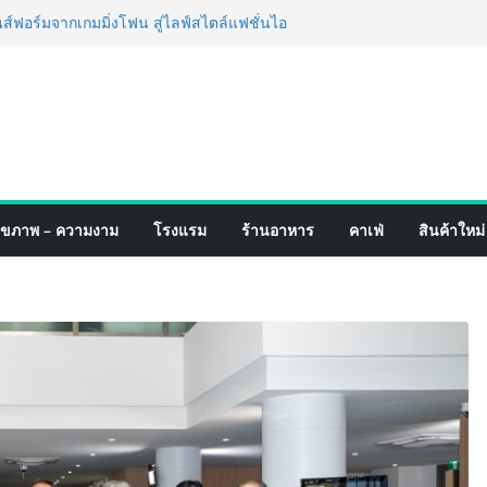
่ง เทคโนโลยี (ไทยแลนด์) เปิดโรงงานแห่งใหม่
ยฐานการผลิตสู่เอเชียตะวันออกเฉียงใต้
์ระดับโลก
อร์มจากเกมมิ่งโฟน สู่ไลฟ์สไตล์แฟชั่นไอ
มุดแลนมาร์คใหม่กลางสถานี MRT วาง POVA
ั้งสำคัญ
รมสีไทย นิปปอนเพนต์ผนึก 6 พันธมิตรโม
ร่องเปิดตัว “NIPPON PAINT WORRY FREE”
ิล์มสีหลังการขาย ยกระดับความมั่นใจ
คุณภาพและบริการหลังการขายที่ครบวงจร
ุขภาพ – ความงาม
โรงแรม
ร้านอาหาร
คาเฟ่
สินค้าใหม่
์ 4 ภาค @ภาคกลาง “มนต์เสน่ห์เกษตรไทย สู่
ิม ช้อป สินค้าเกษตรคุณภาพจากทั่ว
มนี้ ณ ลานคนเมือง
็จ Village to the World Season 5 ผนึก 9
 ESG Tourism สืบสานพระราชปณิธาน สร้าง
อย่างยั่งยืน