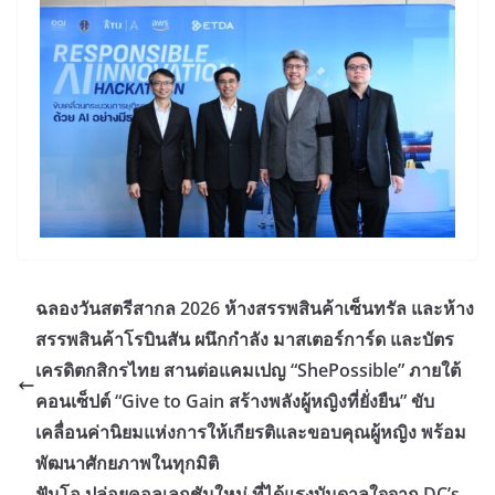
ฉลองวันสตรีสากล 2026 ห้างสรรพสินค้าเซ็นทรัล และห้าง
สรรพสินค้าโรบินสัน ผนึกกำลัง มาสเตอร์การ์ด และบัตร
เครดิตกสิกรไทย สานต่อแคมเปญ “ShePossible” ภายใต้
คอนเซ็ปต์ “Give to Gain สร้างพลังผู้หญิงที่ยั่งยืน” ขับ
เคลื่อนค่านิยมแห่งการให้เกียรติและขอบคุณผู้หญิง พร้อม
พัฒนาศักยภาพในทุกมิติ
ฟันโอ ปล่อยคอลเลกชันใหม่ ที่ได้แรงบันดาลใจจาก DC’s