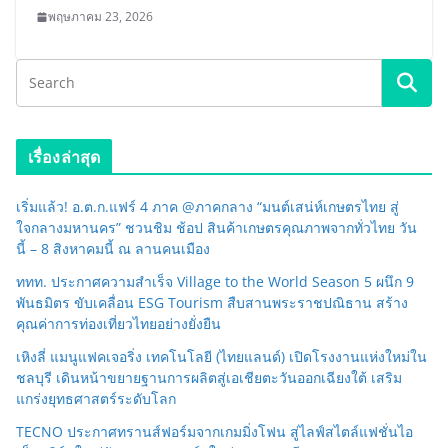
พฤษภาคม 23, 2026
เรื่องล่าสุด
เริ่มแล้ว! อ.ต.ก.แฟร์ 4 ภาค @ภาคกลาง “มนต์เสน่ห์เกษตรไทย สู่
ใจกลางมหานคร” ชวนชิม ช้อป สินค้าเกษตรคุณภาพจากทั่วไทย วัน
นี้ – 8 สิงหาคมนี้ ณ ลานคนเมือง
ททท. ประกาศความสำเร็จ Village to the World Season 5 ผนึก 9
พันธมิตร ขับเคลื่อน ESG Tourism สืบสานพระราชปณิธาน สร้าง
คุณค่าการท่องเที่ยวไทยอย่างยั่งยืน
เหิงลี่ แมนูแฟคเจอริ่ง เทคโนโลยี (ไทยแลนด์) เปิดโรงงานแห่งใหม่ใน
ชลบุรี เดินหน้าขยายฐานการผลิตสู่เอเชียตะวันออกเฉียงใต้ เสริม
แกร่งยุทธศาสตร์ระดับโลก
TECNO ประกาศทรานส์ฟอร์มจากเกมมิ่งโฟน สู่ไลฟ์สไตล์แฟชั่นไอ