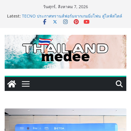
Skip
วันศุกร์, สิงหาคม 7, 2026
to
เหิงลี่ แมนูแฟคเจอริ่ง เทคโนโลยี (ไทยแลนด์) เปิดโรงงาน
Latest:
content
แห่งใหม่ในชลบุรี เดินหน้าขยายฐานการผลิตสู่เอเชียตะวัน
ออกเฉียงใต้ เสริมแกร่งยุทธศาสตร์ระดับโลก
TECNO ประกาศทรานส์ฟอร์มจากเกมมิ่งโฟน สู่ไลฟ์สไตล์
แฟชั่นไอเท็ม เสิร์ฟใหญ่ปักหมุดแลนมาร์คใหม่กลางสถานี
MRT วาง POVA 8 Series จุดเริ่มต้นครั้งสำคัญ
ครั้งแรกของอุตสาหกรรมสีไทย นิปปอนเพนต์ผนึก 6 พันธ
มิตรโมเดิร์นเทรดชั้นนำ นำร่องเปิดตัว “NIPPON PAINT
WORRY FREE” โปรแกรมดูแลคุณภาพฟิล์มสีหลังการขาย
ยกระดับความมั่นใจลูกค้าด้วยผลิตภัณฑ์คุณภาพและ
บริการหลังการขายที่ครบวงจร
เริ่มแล้ว! อ.ต.ก.แฟร์ 4 ภาค @ภาคกลาง “มนต์เสน่ห์เกษตร
ไทย สู่ใจกลางมหานคร” ชวนชิม ช้อป สินค้าเกษตร
คุณภาพจากทั่วไทย วันนี้ – 8 สิงหาคมนี้ ณ ลานคนเมือง
ททท. ประกาศความสำเร็จ Village to the World Season
5 ผนึก 9 พันธมิตร ขับเคลื่อน ESG Tourism สืบสานพระ
ราชปณิธาน สร้างคุณค่าการท่องเที่ยวไทยอย่างยั่งยืน