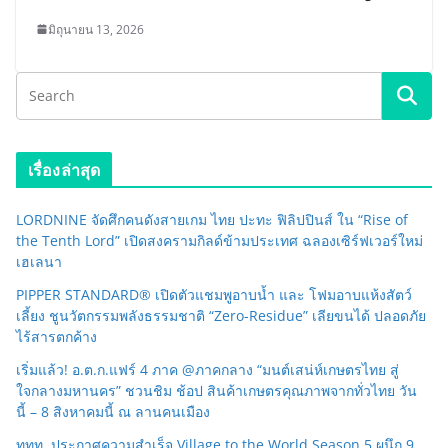
มิถุนายน 13, 2026
เรื่องล่าสุด
LORDNINE จัดศึกคนดังสายเกม ไทย ปะทะ ฟิลิปปินส์ ใน “Rise of
the Tenth Lord” เปิดสงครามกิลด์ข้ามประเทศ ฉลองเซิร์ฟเวอร์ใหม่
เฮเลนา
PIPPER STANDARD® เปิดตัวแชมพูอาบน้ำ และ โฟมอาบแห้งสัตว์
เลี้ยง ชูนวัตกรรมพลังธรรมชาติ “Zero-Residue” เลียขนได้ ปลอดภัย
ไร้สารตกค้าง
เริ่มแล้ว! อ.ต.ก.แฟร์ 4 ภาค @ภาคกลาง “มนต์เสน่ห์เกษตรไทย สู่
ใจกลางมหานคร” ชวนชิม ช้อป สินค้าเกษตรคุณภาพจากทั่วไทย วัน
นี้ – 8 สิงหาคมนี้ ณ ลานคนเมือง
ททท. ประกาศความสำเร็จ Village to the World Season 5 ผนึก 9