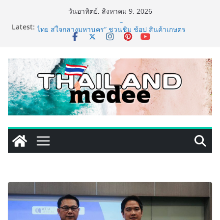
Skip
วันอาทิตย์, สิงหาคม 9, 2026
to
Latest:
เริ่มแล้ว! อ.ต.ก.แฟร์ 4 ภาค @ภาคกลาง “มนต์เสน่ห์เกษตร
content
ไทย สู่ใจกลางมหานคร” ชวนชิม ช้อป สินค้าเกษตร
คุณภาพจากทั่วไทย วันนี้ – 8 สิงหาคมนี้ ณ ลานคนเมือง
ททท. ประกาศความสำเร็จ Village to the World Season
5 ผนึก 9 พันธมิตร ขับเคลื่อน ESG Tourism สืบสานพระ
ราชปณิธาน สร้างคุณค่าการท่องเที่ยวไทยอย่างยั่งยืน
เหิงลี่ แมนูแฟคเจอริ่ง เทคโนโลยี (ไทยแลนด์) เปิดโรงงาน
แห่งใหม่ในชลบุรี เดินหน้าขยายฐานการผลิตสู่เอเชียตะวัน
ออกเฉียงใต้ เสริมแกร่งยุทธศาสตร์ระดับโลก
LORDNINE จัดศึกคนดังสายเกม ไทย ปะทะ ฟิลิปปินส์ ใน
“Rise of the Tenth Lord” เปิดสงครามกิลด์ข้ามประเทศ
ฉลองเซิร์ฟเวอร์ใหม่ เฮเลนา
PIPPER STANDARD® เปิดตัวแชมพูอาบน้ำ และ โฟมอาบ
แห้งสัตว์เลี้ยง ชูนวัตกรรมพลังธรรมชาติ “Zero-Residue”
เลียขนได้ ปลอดภัย ไร้สารตกค้าง