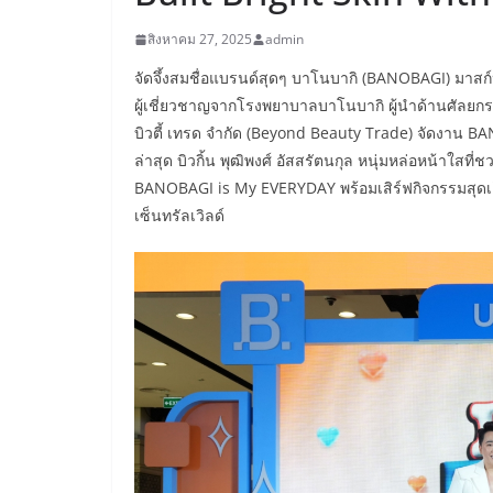
สิงหาคม 27, 2025
admin
จัดจึ้งสมชื่อแบรนด์สุดๆ บาโนบากิ (BANOBAGI) มาสก
ผู้เชี่ยวชาญจากโรงพยาบาลบาโนบากิ ผู้นำด้านศัลยก
บิวตี้ เทรด จำกัด (Beyond Beauty Trade) จัดงาน B
ล่าสุด บิวกิ้น พุฒิพงศ์ อัสสรัตนกุล หนุ่มหล่อหน้าใสท
BANOBAGI is My EVERYDAY พร้อมเสิร์ฟกิจกรรมสุดเอ็
เซ็นทรัลเวิลด์