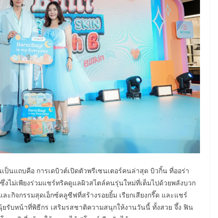
เป็นแถบคือ การเดบิวต์เปิดตัวพรีเซนเตอร์คนล่าสุด บิวกิ้น ที่ออร่า
ไม่เพียงร่วมแชร์ทริคดูแลผิวสไตล์คนรุ่นใหม่ที่เต็มไปด้วยพลังบวก
ะกิจกรรมสุดเอ็กซ์คลูซีฟที่สร้างรอยยิ้ม เรียกเสียงกรี๊ด และแชร์
ับหน้าที่พิธีกร เสริมรสชาติความสนุกให้งานวันนี้ ทั้งสวย จึ้ง ฟิน