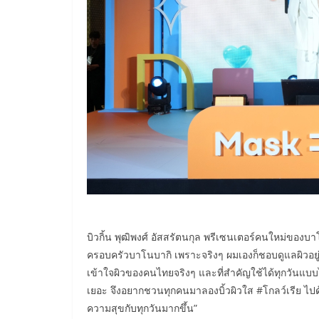
บิวกิ้น พุฒิพงศ์ อัสสรัตนกุล พรีเซนเตอร์คนใหม่ของบาโ
ครอบครัวบาโนบากิ เพราะจริงๆ ผมเองก็ชอบดูแลผิวอยู
เข้าใจผิวของคนไทยจริงๆ และที่สำคัญใช้ได้ทุกวันแบบไ
เยอะ จึงอยากชวนทุกคนมาลองบิ้วผิวใส #โกลว์เรีย ไปด้ว
ความสุขกับทุกวันมากขึ้น”