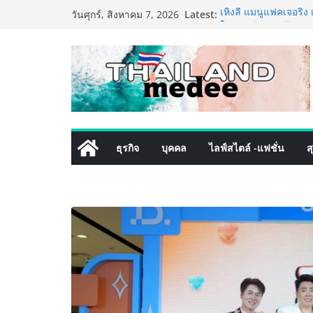
Skip
Latest:
เหิงลี่ แมนูแฟคเจอริ
วันศุกร์, สิงหาคม 7, 2026
to
ในชลบุรี เดินหน้าขยา
เสริมแกร่งยุทธศาสตร
content
TECNO ประกาศทรานส์ฟ
เท็ม เสิร์ฟใหญ่ปักห
8 Series จุดเริ่มต้นคร
PIPPER STANDARD® เ
เลี้ยง ชูนวัตกรรมพลั
ปลอดภัย ไร้สารตกค้า
เริ่มแล้ว! อ.ต.ก.แฟร
ธุรกิจ
บุคคล
ไลฟ์สไตล์ -แฟชั่น
ส
ใจกลางมหานคร” ชวนช
ไทย วันนี้ – 8 สิงหาค
ททท. ประกาศความสำเร
พันธมิตร ขับเคลื่อน
คุณค่าการท่องเที่ยวไทย