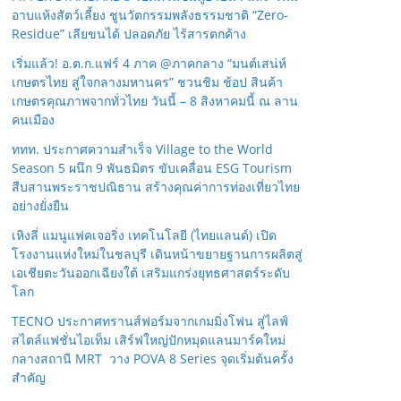
อาบแห้งสัตว์เลี้ยง ชูนวัตกรรมพลังธรรมชาติ “Zero-
Residue” เลียขนได้ ปลอดภัย ไร้สารตกค้าง
เริ่มแล้ว! อ.ต.ก.แฟร์ 4 ภาค @ภาคกลาง “มนต์เสน่ห์
เกษตรไทย สู่ใจกลางมหานคร” ชวนชิม ช้อป สินค้า
เกษตรคุณภาพจากทั่วไทย วันนี้ – 8 สิงหาคมนี้ ณ ลาน
คนเมือง
ททท. ประกาศความสำเร็จ Village to the World
Season 5 ผนึก 9 พันธมิตร ขับเคลื่อน ESG Tourism
สืบสานพระราชปณิธาน สร้างคุณค่าการท่องเที่ยวไทย
อย่างยั่งยืน
เหิงลี่ แมนูแฟคเจอริ่ง เทคโนโลยี (ไทยแลนด์) เปิด
โรงงานแห่งใหม่ในชลบุรี เดินหน้าขยายฐานการผลิตสู่
เอเชียตะวันออกเฉียงใต้ เสริมแกร่งยุทธศาสตร์ระดับ
โลก
TECNO ประกาศทรานส์ฟอร์มจากเกมมิ่งโฟน สู่ไลฟ์
สไตล์แฟชั่นไอเท็ม เสิร์ฟใหญ่ปักหมุดแลนมาร์คใหม่
กลางสถานี MRT วาง POVA 8 Series จุดเริ่มต้นครั้ง
สำคัญ