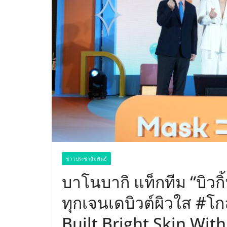
ข่าวประชาสัมพันธ์
บาโนบากิ แท็กทีม “บิวก
ทุกเจนเดบิวต์ผิวใส #โ
Built Bright Skin With