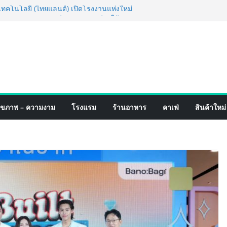
่ง เทคโนโลยี (ไทยแลนด์) เปิดโรงงานแห่งใหม่
ยฐานการผลิตสู่เอเชียตะวันออกเฉียงใต้
์ระดับโลก
อร์มจากเกมมิ่งโฟน สู่ไลฟ์สไตล์แฟชั่นไอ
มุดแลนมาร์คใหม่กลางสถานี MRT วาง POVA
ั้งสำคัญ
ปิดตัวแชมพูอาบน้ำ และ โฟมอาบแห้งสัตว์
งธรรมชาติ “Zero-Residue” เลียขนได้
ง
์ 4 ภาค @ภาคกลาง “มนต์เสน่ห์เกษตรไทย สู่
ุขภาพ – ความงาม
โรงแรม
ร้านอาหาร
คาเฟ่
สินค้าใหม่
ิม ช้อป สินค้าเกษตรคุณภาพจากทั่ว
มนี้ ณ ลานคนเมือง
็จ Village to the World Season 5 ผนึก 9
 ESG Tourism สืบสานพระราชปณิธาน สร้าง
อย่างยั่งยืน