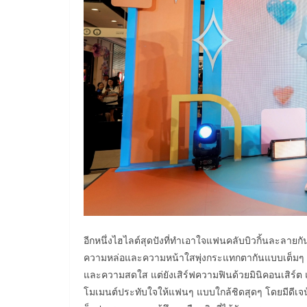
อีกหนึ่งไฮไลต์สุดปังที่ทำเอาใจแฟนคลับบิวกิ้นละลายกัน
ความหล่อและความหน้าใสพุ่งกระแทกตากันแบบเต็มๆ ซึ่ง
และความสดใส แต่ยังเสิร์ฟความฟินด้วยมินิคอนเสิร์ต แล
โมเมนต์ประทับใจให้แฟนๆ แบบใกล้ชิดสุดๆ โดยมีดีเจนุ้ยร