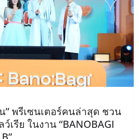
ิ้น” พรีเซนเตอร์คนล่าสุด ชวน
กลว์เรีย ในงาน “BANOBAGI
 B”