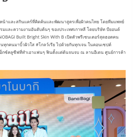
์หน้าและสกินแคร์ที่คิดค้นและพัฒนาสูตรเพื่อผิวคนไทย โดยทีมแพทย์
รรมและความงามอันดับต้นๆ ของประเทศเกาหลี โดยบริษัท บียอนด์
ANOBAGI Built Bright Skin With B เปิดตัวพรีเซนเตอร์สุดฮอตคน
ี่ชวนทุกคนมาบิ้วผิวใส #โกลว์เรีย ไปด้วยกันทุกเจน ในคอนเซปต์
กซ์คลูซีฟที่ทำเอาแฟนๆ ฟินตั้งแต่ต้นจนจบ ณ ลานอีเดน ศูนย์การค้า