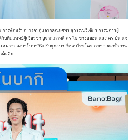
ารต้อนรับอย่างอบอุ่นจากคุณยศพร สุวรรณวิเชียร กรรมการผู้
ทีให้กับทีมแพทย์ผู้เชี่ยวชาญจากเกาหลี ดร.โอ ชางฮยอน และ ดร.บัน แจ
 สูตรเฉพาะของบาโนบากิที่ปรับสูตรมาเพื่อคนไทยโดยเฉพาะ ตอกย้ำภาพ
เต็มสิบ