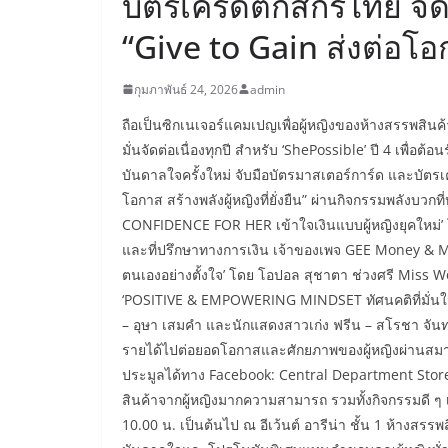
บัตรเครดิตกสิกรไทย จั
“Give to Gain ส่งต่อโอกา
กุมภาพันธ์ 24, 2026
admin
ถือเป็นซิกเนเจอร์แคมเปญเพื่อผู้หญิงของห้างสรรพสินค้า
มั่นจัดต่อเนื่องทุกปี สำหรับ ‘ShePossible’ ปี 4 เพื่อต
บันดาลใจครั้งใหม่ จับมือบัตรมาสเตอร์การ์ด และบัตร
โอกาส สร้างพลังผู้หญิงที่ยั่งยืน” ผ่านกิจกรรมพลังบวก
CONFIDENCE FOR HER เข้าใจเงินแบบผู้หญิงยุคใหม่’ 
และที่ปรึกษาทางการเงิน เจ้าของเพจ GEE Money &
ตนเองอย่างตั้งใจ’ โดย โอปอล สุชาตา ช่วงศรี Miss Wo
‘POSITIVE & EMPOWERING MINDSET ทัศนคติที่มั่นใจ
– อุษา เสมคำ และนักแสดงสาวเก่ง ฟรีน – สโรชา จันทร
รายได้ไปต่อยอดโอกาสและศักยภาพของผู้หญิงผ่านส
ประมูลได้ทาง Facebook: Central Department Sto
สินค้าจากผู้หญิงมากความสามารถ รวมทั้งกิจกรรมดี ๆ เพื
10.00 น. เป็นต้นไป ณ อีเว้นต์ อารีน่า ชั้น 1 ห้างสรร