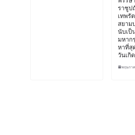
พรรษา
ราชูปถ
เทพรั
สยามบ
นับเป
มหากร
หาที่สุ
วันเกิด
พฤษภาค