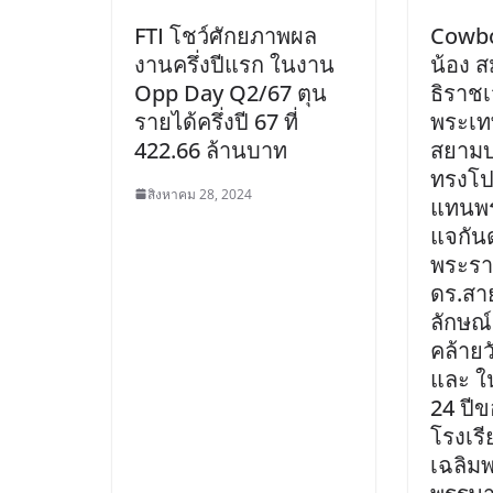
FTI โชว์ศักยภาพผล
Cowbo
งานครึ่งปีแรก ในงาน
น้อง 
Opp Day Q2/67 ตุน
ธิราชเ
รายได้ครึ่งปี 67 ที่
พระเท
422.66 ล้านบาท
สยามบ
ทรงโปร
สิงหาคม 28, 2024
แทนพร
แจกัน
พระรา
ดร.สา
ลักษณ์
คล้ายว
และ 
24 ปีข
โรงเรี
เฉลิมพ