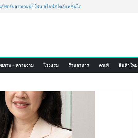
อร์มจากเกมมิ่งโฟน สู่ไลฟ์สไตล์แฟชั่นไอ
มุดแลนมาร์คใหม่กลางสถานี MRT วาง POVA
ั้งสำคัญ
ปิดตัวแชมพูอาบน้ำ และ โฟมอาบแห้งสัตว์
งธรรมชาติ “Zero-Residue” เลียขนได้
ง
์ 4 ภาค @ภาคกลาง “มนต์เสน่ห์เกษตรไทย สู่
ิม ช้อป สินค้าเกษตรคุณภาพจากทั่ว
มนี้ ณ ลานคนเมือง
็จ Village to the World Season 5 ผนึก 9
ุขภาพ – ความงาม
โรงแรม
ร้านอาหาร
คาเฟ่
สินค้าใหม่
 ESG Tourism สืบสานพระราชปณิธาน สร้าง
อย่างยั่งยืน
่ง เทคโนโลยี (ไทยแลนด์) เปิดโรงงานแห่งใหม่
ยฐานการผลิตสู่เอเชียตะวันออกเฉียงใต้
์ระดับโลก