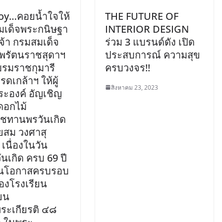
y…คอยน้ำใจให้
THE FUTURE OF
สมเด็จพระกนิษฐา
INTERIOR DESIGN
จ้า กรมสมเด็จ
ร่วม 3 แบรนด์ดัง เปิด
พรัตนราชสุดาฯ
ประสบการณ์ ความสุข
รมราชกุมารี
ครบวงจร!!
ดเกล้าฯ ให้ผู้
สิงหาคม 23, 2023
ะองค์ อัญเชิญ
ดอกไม้
ชทานพรวันเกิด
ยสม วงศาสุ
 เนื่องในวัน
ันเกิด ครบ 69 ปี
ในโอกาสครบรอบ
องโรงเรียน
ยน
ระเกียรติ ๔๘