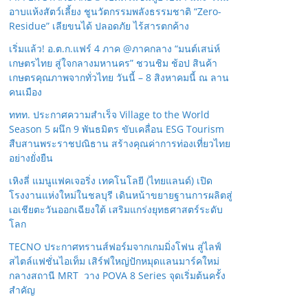
อาบแห้งสัตว์เลี้ยง ชูนวัตกรรมพลังธรรมชาติ “Zero-
Residue” เลียขนได้ ปลอดภัย ไร้สารตกค้าง
เริ่มแล้ว! อ.ต.ก.แฟร์ 4 ภาค @ภาคกลาง “มนต์เสน่ห์
เกษตรไทย สู่ใจกลางมหานคร” ชวนชิม ช้อป สินค้า
เกษตรคุณภาพจากทั่วไทย วันนี้ – 8 สิงหาคมนี้ ณ ลาน
คนเมือง
ททท. ประกาศความสำเร็จ Village to the World
Season 5 ผนึก 9 พันธมิตร ขับเคลื่อน ESG Tourism
สืบสานพระราชปณิธาน สร้างคุณค่าการท่องเที่ยวไทย
อย่างยั่งยืน
เหิงลี่ แมนูแฟคเจอริ่ง เทคโนโลยี (ไทยแลนด์) เปิด
โรงงานแห่งใหม่ในชลบุรี เดินหน้าขยายฐานการผลิตสู่
เอเชียตะวันออกเฉียงใต้ เสริมแกร่งยุทธศาสตร์ระดับ
โลก
TECNO ประกาศทรานส์ฟอร์มจากเกมมิ่งโฟน สู่ไลฟ์
สไตล์แฟชั่นไอเท็ม เสิร์ฟใหญ่ปักหมุดแลนมาร์คใหม่
กลางสถานี MRT วาง POVA 8 Series จุดเริ่มต้นครั้ง
สำคัญ