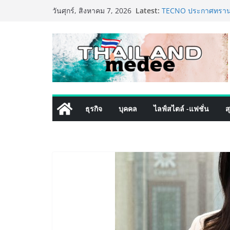
Skip
Latest:
TECNO ประกาศทรานส์ฟ
วันศุกร์, สิงหาคม 7, 2026
to
เท็ม เสิร์ฟใหญ่ปักห
8 Series จุดเริ่มต้นคร
content
PIPPER STANDARD® เ
เลี้ยง ชูนวัตกรรมพลั
ปลอดภัย ไร้สารตกค้า
เริ่มแล้ว! อ.ต.ก.แฟร
ใจกลางมหานคร” ชวนช
ไทย วันนี้ – 8 สิงหาค
ททท. ประกาศความสำเร
ธุรกิจ
บุคคล
ไลฟ์สไตล์ -แฟชั่น
ส
พันธมิตร ขับเคลื่อน
คุณค่าการท่องเที่ยวไทย
เหิงลี่ แมนูแฟคเจอริ
ในชลบุรี เดินหน้าขยา
เสริมแกร่งยุทธศาสตร