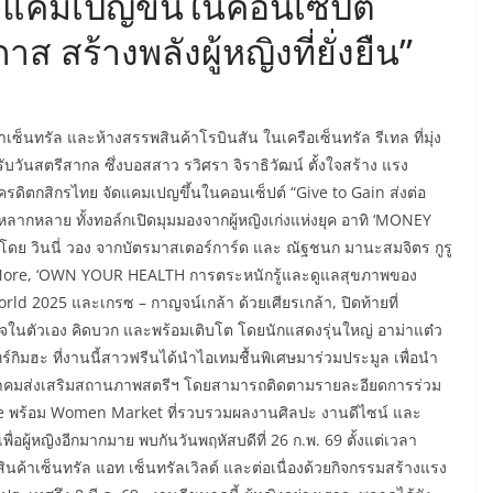
ดแคมเปญขึ้นในคอนเซ็ปต์
ส สร้างพลังผู้หญิงที่ยั่งยืน”
เซ็นทรัล และห้างสรรพสินค้าโรบินสัน ในเครือเซ็นทรัล รีเทล ที่มุ่ง
้อนรับวันสตรีสากล ซึ่งบอสสาว รวิศรา จิราธิวัฒน์ ตั้งใจสร้าง แรง
เครดิตกสิกรไทย จัดแคมเปญขึ้นในคอนเซ็ปต์ “Give to Gain ส่งต่อ
ที่หลากหลาย ทั้งทอล์กเปิดมุมมองจากผู้หญิงเก่งแห่งยุค อาทิ ‘MONEY
โดย วินนี่ วอง จากบัตรมาสเตอร์การ์ด และ ณัฐชนก มานะสมจิตร กูรู
 More, ‘OWN YOUR HEALTH การตระหนักรู้และดูแลสุขภาพของ
rld 2025 และเกรซ – กาญจน์เกล้า ด้วยเศียรเกล้า, ปิดท้ายที่
ในตัวเอง คิดบวก และพร้อมเติบโต โดยนักแสดงรุ่นใหญ่ อาม่าแต๋ว
์กิมฮะ ที่งานนี้สาวฟรีนได้นำไอเทมชื้นพิเศษมาร่วมประมูล เพื่อนำ
มาคมส่งเสริมสถานภาพสตรีฯ โดยสามารถติดตามรายละอียดการร่วม
re พร้อม Women Market ที่รวบรวมผลงานศิลปะ งานดีไซน์ และ
่อผู้หญิงอีกมากมาย พบกันวันพฤหัสบดีที่ 26 ก.พ. 69 ตั้งแต่เวลา
พสินค้าเซ็นทรัล แอท เซ็นทรัลเวิลด์ และต่อเนื่องด้วยกิจกรรมสร้างแรง