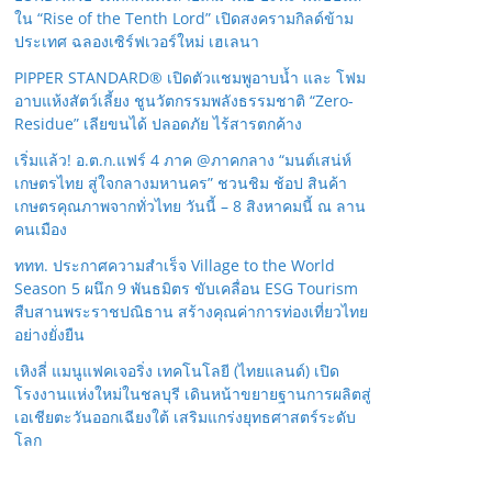
ใน “Rise of the Tenth Lord” เปิดสงครามกิลด์ข้าม
ประเทศ ฉลองเซิร์ฟเวอร์ใหม่ เฮเลนา
PIPPER STANDARD® เปิดตัวแชมพูอาบน้ำ และ โฟม
อาบแห้งสัตว์เลี้ยง ชูนวัตกรรมพลังธรรมชาติ “Zero-
Residue” เลียขนได้ ปลอดภัย ไร้สารตกค้าง
เริ่มแล้ว! อ.ต.ก.แฟร์ 4 ภาค @ภาคกลาง “มนต์เสน่ห์
เกษตรไทย สู่ใจกลางมหานคร” ชวนชิม ช้อป สินค้า
เกษตรคุณภาพจากทั่วไทย วันนี้ – 8 สิงหาคมนี้ ณ ลาน
คนเมือง
ททท. ประกาศความสำเร็จ Village to the World
Season 5 ผนึก 9 พันธมิตร ขับเคลื่อน ESG Tourism
สืบสานพระราชปณิธาน สร้างคุณค่าการท่องเที่ยวไทย
อย่างยั่งยืน
เหิงลี่ แมนูแฟคเจอริ่ง เทคโนโลยี (ไทยแลนด์) เปิด
โรงงานแห่งใหม่ในชลบุรี เดินหน้าขยายฐานการผลิตสู่
เอเชียตะวันออกเฉียงใต้ เสริมแกร่งยุทธศาสตร์ระดับ
โลก