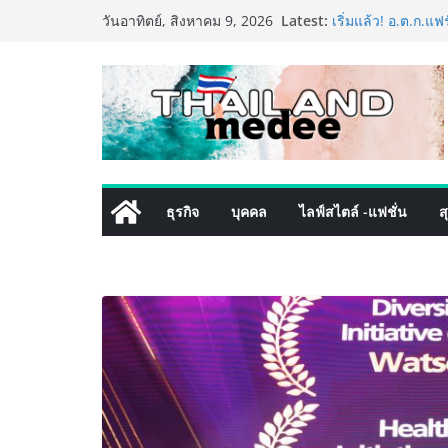
Skip
Latest:
เริ่มแล้ว! อ.ต.ก.แ
วันอาทิตย์, สิงหาคม 9, 2026
to
ใจกลางมหานคร” ชว
ไทย วันนี้ – 8 สิง
content
ททท. ประกาศความส
พันธมิตร ขับเคลื
คุณค่าการท่องเที่ยว
เหิงลี่ แมนูแฟคเจอ
ในชลบุรี เดินหน้า
เสริมแกร่งยุทธศาส
LORDNINE จัดศึกคน
ธุรกิจ
บุคคล
ไลฟ์สไตล์ -แฟชั่น
ส
the Tenth Lord” เ
ใหม่ เฮเลนา
PIPPER STANDARD®
เลี้ยง ชูนวัตกรรม
ปลอดภัย ไร้สารตก