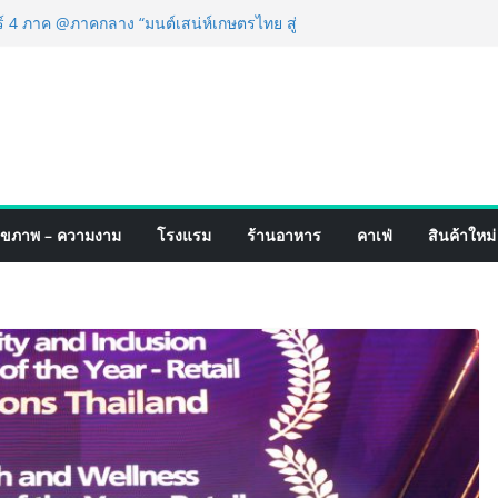
ฟร์ 4 ภาค @ภาคกลาง “มนต์เสน่ห์เกษตรไทย สู่
นชิม ช้อป สินค้าเกษตรคุณภาพจากทั่ว
หาคมนี้ ณ ลานคนเมือง
ำเร็จ Village to the World Season 5 ผนึก 9
่อน ESG Tourism สืบสานพระราชปณิธาน สร้าง
ไทยอย่างยั่งยืน
ริ่ง เทคโนโลยี (ไทยแลนด์) เปิดโรงงานแห่งใหม่
ขยายฐานการผลิตสู่เอเชียตะวันออกเฉียงใต้
ตร์ระดับโลก
ดังสายเกม ไทย ปะทะ ฟิลิปปินส์ ใน “Rise of
ุขภาพ – ความงาม
โรงแรม
ร้านอาหาร
คาเฟ่
สินค้าใหม่
ปิดสงครามกิลด์ข้ามประเทศ ฉลองเซิร์ฟเวอร์
 เปิดตัวแชมพูอาบน้ำ และ โฟมอาบแห้งสัตว์
พลังธรรมชาติ “Zero-Residue” เลียขนได้
ค้าง