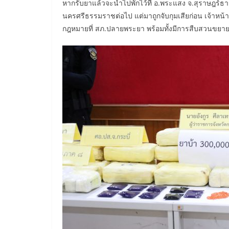
หากรับยาแล้วจะนำไปพักไว้ที่ อ.พระแสง จ.สุราษฎร์ธาน
นครศรีธรรมราชต่อไป แต่มาถูกจับกุมเสียก่อน เจ้าหน้าท
กฎหมายที่ สภ.ปลายพระยา พร้อมทั้งมีการสืบสวนขยายผ