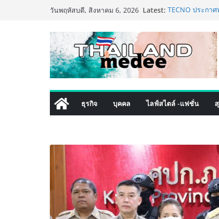
Skip
Latest:
TECNO ประกาศทรา
วันพฤหัสบดี, สิงหาคม 6, 2026
to
เท็ม เสิร์ฟใหญ่
8 Series จุดเริ่ม
content
ครั้งแรกของอุตส
เดิร์นเทรดชั้นน
โปรแกรมดูแลคุณ
ลูกค้าด้วยผลิตภ
เริ่มแล้ว! อ.ต.ก
ใจกลางมหานคร” 
ไทย วันนี้ – 8 ส
ธุรกิจ
บุคคล
ไลฟ์สไตล์ -แฟชั่น
ส
ททท. ประกาศความ
พันธมิตร ขับเคล
คุณค่าการท่องเที่
เหิงลี่ แมนูแฟคเ
ในชลบุรี เดินหน
เสริมแกร่งยุทธศ