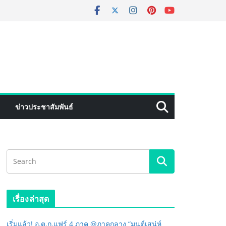
ข่าวประชาสัมพันธ์
เรื่องล่าสุด
เริ่มแล้ว! อ.ต.ก.แฟร์ 4 ภาค @ภาคกลาง “มนต์เสน่ห์