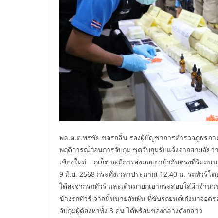
พล.ต.ต.พรชัย ขจรกลิ่น รองผู้บัญชาการตำรวจภูธรภาค 
พฤติการณ์ก่อนการจับกุม ชุดจับกุมรับแจ้งจากสายลัยว
เชียงใหม่ – ภูเก็ต จะมีการส่งมอบยาบ้ากันตรงที่ริมถนน
9 มิ.ย. 2568 กระทั่งเวลาประมาณ 12.40 น. รถทัวร์
ได้ลงจากรถทัวร์ และเดินมายกเอากระสอบใส่ผ้าจำนวน 
ข้างรถทัวร์ จากนั้นนายสัมพัน ที่ขับรถยนต์เก๋งมาจอดร
จับกุมผู้ต้องหาทั้ง 3 คน ได้พร้อมของกลางดังกล่าว