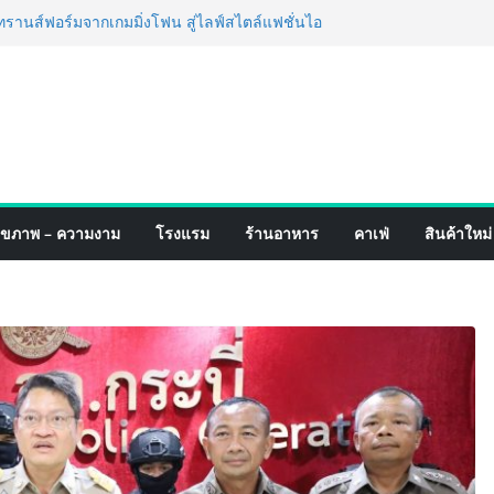
นส์ฟอร์มจากเกมมิ่งโฟน สู่ไลฟ์สไตล์แฟชั่นไอ
ปักหมุดแลนมาร์คใหม่กลางสถานี MRT วาง POVA
ต้นครั้งสำคัญ
าหกรรมสีไทย นิปปอนเพนต์ผนึก 6 พันธมิตรโม
ำ นำร่องเปิดตัว “NIPPON PAINT WORRY FREE”
ภาพฟิล์มสีหลังการขาย ยกระดับความมั่นใจ
ัณฑ์คุณภาพและบริการหลังการขายที่ครบวงจร
.แฟร์ 4 ภาค @ภาคกลาง “มนต์เสน่ห์เกษตรไทย สู่
ชวนชิม ช้อป สินค้าเกษตรคุณภาพจากทั่ว
ิงหาคมนี้ ณ ลานคนเมือง
ุขภาพ – ความงาม
โรงแรม
ร้านอาหาร
คาเฟ่
สินค้าใหม่
สำเร็จ Village to the World Season 5 ผนึก 9
ื่อน ESG Tourism สืบสานพระราชปณิธาน สร้าง
ยวไทยอย่างยั่งยืน
จอริ่ง เทคโนโลยี (ไทยแลนด์) เปิดโรงงานแห่งใหม่
้าขยายฐานการผลิตสู่เอเชียตะวันออกเฉียงใต้
าสตร์ระดับโลก