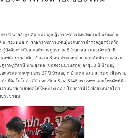
ดกระบี่ นายอังกูร ศีลาเทวากูล ผู้ว่าราชการจังหวัดกระบี่ พร้อมด้วย
 8 (รอง ผบช.ภ. รักษาราชการแทนผู้บังคับการตำรวจภูธรจังหวัด
ง ผู้บังคับการสืบสวนตำรวจภูธรภาค 8 (ผบก.สส.) และเจ้าหน้าที่
ค้ายาเสพติดรายสำคัญ จำนวน 3 คน ประกอบด้วย นายสัมพัน (ขอสงวน
จ.สุราษฎร์ธานี นายสุรพล (ขอสงวนนามสกุล) อายุ 30 ปี บ้านอยู่
อสงวนนามสกุล) อายุ 27 ปี บ้านอยู่ ต.ป่าแดด อ.แม่สรวย จ.เชียงราย
๋ง ยี่ห้อโตโยต้า สีดำ ทะเบียน 3 กอ 3146 กรุงเทพฯ และโทรศัพท์มือ
ันจำหน่ายยาเสพติดให้โทษประเภท 1 โดยการมีไว้เพื่อจำหน่ายโดย
ุ่มประชาชน