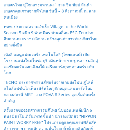
เกษตรไทย สู่ใจกลางมหานคร” ชวนชิม ช้อป สินค้า
เกษตรคุณภาพจากทั่วไทย วันนี้ – 8 สิงหาคมนี้ ณ ลาน
คนเมือง
ททท. ประกาศความสำเร็จ Village to the World
Season 5 ผนึก 9 พันธมิตร ขับเคลื่อน ESG Tourism
สืบสานพระราชปณิธาน สร้างคุณค่าการท่องเที่ยวไทย
อย่างยั่งยืน
เหิงลี่ แมนูแฟคเจอริ่ง เทคโนโลยี (ไทยแลนด์) เปิด
โรงงานแห่งใหม่ในชลบุรี เดินหน้าขยายฐานการผลิตสู่
เอเชียตะวันออกเฉียงใต้ เสริมแกร่งยุทธศาสตร์ระดับ
โลก
TECNO ประกาศทรานส์ฟอร์มจากเกมมิ่งโฟน สู่ไลฟ์
สไตล์แฟชั่นไอเท็ม เสิร์ฟใหญ่ปักหมุดแลนมาร์คใหม่
กลางสถานี MRT วาง POVA 8 Series จุดเริ่มต้นครั้ง
สำคัญ
ครั้งแรกของอุตสาหกรรมสีไทย นิปปอนเพนต์ผนึก 6
พันธมิตรโมเดิร์นเทรดชั้นนำ นำร่องเปิดตัว “NIPPON
PAINT WORRY FREE” โปรแกรมดูแลคุณภาพฟิล์มสีห
ลังการขาย ยกระดับความมั่นใจลูกค้าด้วยผลิตภัณฑ์