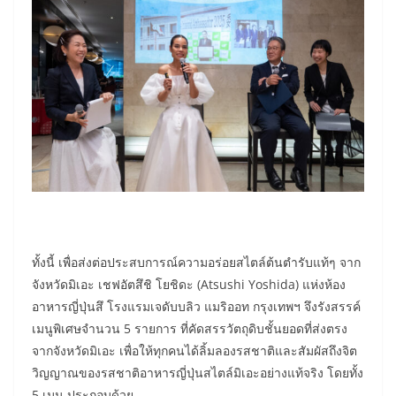
​ทั้งนี้ เพื่อส่งต่อประสบการณ์ความอร่อยสไตล์ต้นตำรับแท้ๆ จาก
จังหวัดมิเอะ เชฟอัตสึชิ โยชิดะ (Atsushi Yoshida) แห่งห้อง
อาหารญี่ปุ่นสึ โรงแรมเจดับบลิว แมริออท กรุงเทพฯ จึงรังสรรค์
เมนูพิเศษจำนวน 5 รายการ ที่คัดสรรวัตถุดิบชั้นยอดที่ส่งตรง
จากจังหวัดมิเอะ เพื่อให้ทุกคนได้ลิ้มลองรสชาติและสัมผัสถึงจิต
วิญญาณของรสชาติอาหารญี่ปุ่นสไตล์มิเอะอย่างแท้จริง โดยทั้ง
5 เมนู ประกอบด้วย