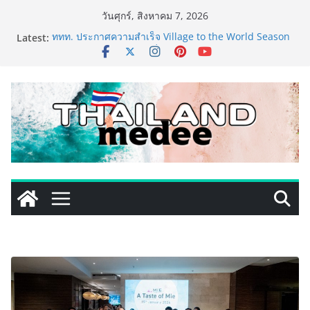
Skip
วันศุกร์, สิงหาคม 7, 2026
to
Latest:
ททท. ประกาศความสำเร็จ Village to the World Season
content
5 ผนึก 9 พันธมิตร ขับเคลื่อน ESG Tourism สืบสานพระ
ราชปณิธาน สร้างคุณค่าการท่องเที่ยวไทยอย่างยั่งยืน
เหิงลี่ แมนูแฟคเจอริ่ง เทคโนโลยี (ไทยแลนด์) เปิดโรงงาน
แห่งใหม่ในชลบุรี เดินหน้าขยายฐานการผลิตสู่เอเชียตะวัน
ออกเฉียงใต้ เสริมแกร่งยุทธศาสตร์ระดับโลก
TECNO ประกาศทรานส์ฟอร์มจากเกมมิ่งโฟน สู่ไลฟ์สไตล์
แฟชั่นไอเท็ม เสิร์ฟใหญ่ปักหมุดแลนมาร์คใหม่กลางสถานี
MRT วาง POVA 8 Series จุดเริ่มต้นครั้งสำคัญ
PIPPER STANDARD® เปิดตัวแชมพูอาบน้ำ และ โฟมอาบ
แห้งสัตว์เลี้ยง ชูนวัตกรรมพลังธรรมชาติ “Zero-Residue”
เลียขนได้ ปลอดภัย ไร้สารตกค้าง
เริ่มแล้ว! อ.ต.ก.แฟร์ 4 ภาค @ภาคกลาง “มนต์เสน่ห์เกษตร
ไทย สู่ใจกลางมหานคร” ชวนชิม ช้อป สินค้าเกษตร
คุณภาพจากทั่วไทย วันนี้ – 8 สิงหาคมนี้ ณ ลานคนเมือง