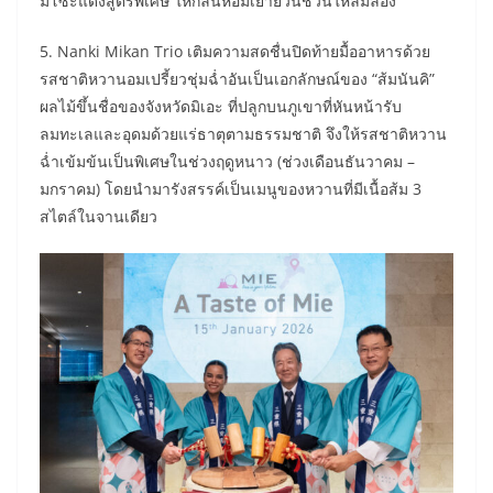
มิโซะแดงสูตรพิเศษ ให้กลิ่นหอมเย้ายวนชวนให้ลิ้มลอง
​5. Nanki Mikan Trio เติมความสดชื่นปิดท้ายมื้ออาหารด้วย
รสชาติหวานอมเปรี้ยวชุ่มฉ่ำอันเป็นเอกลักษณ์ของ “ส้มนันคิ”
ผลไม้ขึ้นชื่อของจังหวัดมิเอะ ที่ปลูกบนภูเขาที่หันหน้ารับ
ลมทะเลและอุดมด้วยแร่ธาตุตามธรรมชาติ จึงให้รสชาติหวาน
ฉ่ำเข้มข้นเป็นพิเศษในช่วงฤดูหนาว (ช่วงเดือนธันวาคม –
มกราคม) โดยนำมารังสรรค์เป็นเมนูของหวานที่มีเนื้อส้ม 3
สไตล์ในจานเดียว