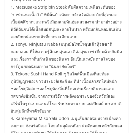
​1. Matsusaka Striploin Steak สัมผัสความเหนือระดับของ
“ราชาแห่งเนื้อวัว” ที่มีต้นกำเนิดจากจังหวัดมิเอะ กับที่สุดของ
เนื้อมัตสึซากะเกรดพรีเมียมลายหินอ่อนสวยงาม นำมาย่างอย่าง
พิถีพิถันจนได้เนื้อสัมผัสนุ่มละลายในปาก พร้อมกลิ่นหอมอันเป็น
เอกลักษณ์เฉพาะตัวที่ยากจะเลียนแบบ
​2. Tonyu Ninjutsu Nabe เมนูหม้อไฟน้ำซุปเต้าหู้รสชาติ
กลมกล่อม ที่ให้ความรู้สึกอบอุ่นและดีต่อสุขภาพ เปี่ยมด้วยกิมมิค
และเรื่องราวถิ่นกำเนิดของนินจา อันเป็นแรงบันดาลใจของ
การ์ตูนยอดนิยมอย่าง “นินจาฮัตโตริ”
​3. Tekone Sushi Hand Roll ซูชิสไตล์พื้นเมืองที่สะท้อน
ภูมิปัญญาของชาวประมงอิเสะชิมะ ที่นำเนื้อปลาสดใหม่หมัก
ซอสโชยุอิเสะ ซอสโชยุท้องถิ่นที่โดดเด่นเรื่องกลิ่นหอมและ
รสชาติเข้มข้น จากกรรมวิธีการผลิตเฉพาะของจังหวัดมิเอะ
เสิร์ฟในรูปแบบแฮนด์โรล รับประทานง่าย แต่เปี่ยมด้วยรสชาติ
อันลุ่มลึกที่หาตัวจับยาก
​4. Kameyama Miso Yaki Udon เมนูเส้นยอดนิยมจากเมืองคา
เมยามะ จังหวัดมิเอะ โดยเส้นอุด้งเหนียวนุ่มผัดคลุกเคล้ากับซอส