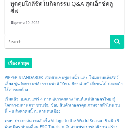
พูดคุยใกล้ชิดในกิจกรรม Q&A สุดเอ็กซ์คลู
ซีฟ
ตุลาคม 10, 2025
เรื่องล่าสุด
PIPPER STANDARD® เปิดตัวแชมพูอาบน้ำ และ โฟมอาบแห้งสัตว์
เลี้ยง ชูนวัตกรรมพลังธรรมชาติ “Zero-Residue” เลียขนได้ ปลอดภัย
ไร้สารตกค้าง
เริ่มแล้ว! อ.ต.ก.แฟร์ 4 ภาค @ภาคกลาง “มนต์เสน่ห์เกษตรไทย สู่
ใจกลางมหานคร” ชวนชิม ช้อป สินค้าเกษตรคุณภาพจากทั่วไทย วัน
นี้ – 8 สิงหาคมนี้ ณ ลานคนเมือง
ททท. ประกาศความสำเร็จ Village to the World Season 5 ผนึก 9
พันธมิตร ขับเคลื่อน ESG Tourism สืบสานพระราชปณิธาน สร้าง