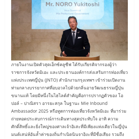
​ภายในงานเปิดตัวสุดเอ็กซ์คลูซีฟ ได้รับเกียรติจากรองผู้ว่า
ราชการจังหวัดมิเอะ และประธานองค์การส่งเสริมการท่องเที่ยว
แห่งประเทศญี่ปุ่น (JNTO) สำนักงานกรุงเทพฯ เข้าร่วมเปิดงาน
ท่ามกลางบรรยากาศที่อบอวลไปด้วยกลิ่นอายวัฒนธรรมญี่ปุ่น
ขนานแท้ โดยมีหนึ่งในไฮไลต์สำคัญคือการปรากฏตัวของ โอ
ปอล์ – ปาณิสรา อารยะสกุล ในฐานะ Mie Inbound
Ambassador 2025 หรือทูตการท่องเที่ยวจังหวัดมิเอะ ที่มาร่วม
ถ่ายทอดประสบการณ์การเดินทางสุดประทับใจ อาทิ ความ
ศักดิ์สิทธิ์และยิ่งใหญ่ของศาลเจ้าอิเสะที่มีเพียงแห่งเดียวในญี่ปุ่น
มนต์เสน่ห์อันล้ำค่าของถิ่นกำเนิดนินจาอิงะที่มีชื่อเสียง รวมถึง