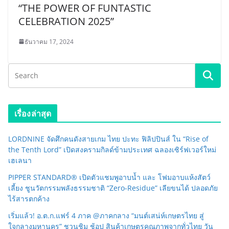
“THE POWER OF FUNTASTIC
CELEBRATION 2025”
ธันวาคม 17, 2024
เรื่องล่าสุด
LORDNINE จัดศึกคนดังสายเกม ไทย ปะทะ ฟิลิปปินส์ ใน “Rise of
the Tenth Lord” เปิดสงครามกิลด์ข้ามประเทศ ฉลองเซิร์ฟเวอร์ใหม่
เฮเลนา
PIPPER STANDARD® เปิดตัวแชมพูอาบน้ำ และ โฟมอาบแห้งสัตว์
เลี้ยง ชูนวัตกรรมพลังธรรมชาติ “Zero-Residue” เลียขนได้ ปลอดภัย
ไร้สารตกค้าง
เริ่มแล้ว! อ.ต.ก.แฟร์ 4 ภาค @ภาคกลาง “มนต์เสน่ห์เกษตรไทย สู่
ใจกลางมหานคร” ชวนชิม ช้อป สินค้าเกษตรคุณภาพจากทั่วไทย วัน