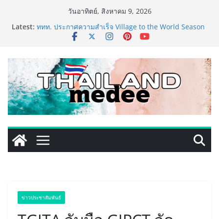
Skip
วันอาทิตย์, สิงหาคม 9, 2026
to
Latest:
ททท. ประกาศความสำเร็จ Village to the World Season
content
5 ผนึก 9 พันธมิตร ขับเคลื่อน ESG Tourism สืบสานพระ
ราชปณิธาน สร้างคุณค่าการท่องเที่ยวไทยอย่างยั่งยืน
เหิงลี่ แมนูแฟคเจอริ่ง เทคโนโลยี (ไทยแลนด์) เปิดโรงงาน
แห่งใหม่ในชลบุรี เดินหน้าขยายฐานการผลิตสู่เอเชียตะวัน
ออกเฉียงใต้ เสริมแกร่งยุทธศาสตร์ระดับโลก
LORDNINE จัดศึกคนดังสายเกม ไทย ปะทะ ฟิลิปปินส์ ใน
“Rise of the Tenth Lord” เปิดสงครามกิลด์ข้ามประเทศ
ฉลองเซิร์ฟเวอร์ใหม่ เฮเลนา
PIPPER STANDARD® เปิดตัวแชมพูอาบน้ำ และ โฟมอาบ
แห้งสัตว์เลี้ยง ชูนวัตกรรมพลังธรรมชาติ “Zero-Residue”
เลียขนได้ ปลอดภัย ไร้สารตกค้าง
เริ่มแล้ว! อ.ต.ก.แฟร์ 4 ภาค @ภาคกลาง “มนต์เสน่ห์เกษตร
ไทย สู่ใจกลางมหานคร” ชวนชิม ช้อป สินค้าเกษตร
คุณภาพจากทั่วไทย วันนี้ – 8 สิงหาคมนี้ ณ ลานคนเมือง
ข่าวประชาสัมพันธ์