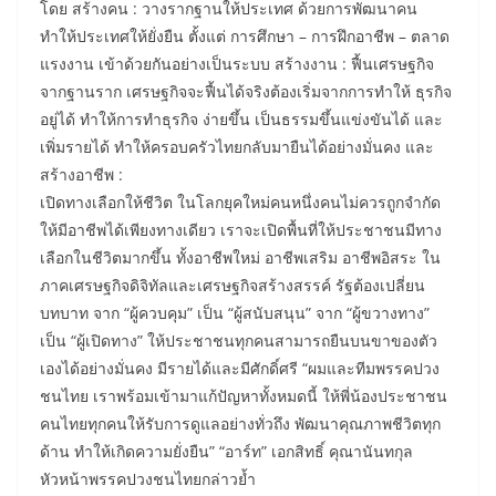
โดย สร้างคน : วางรากฐานให้ประเทศ ด้วยการพัฒนาคน
ทำให้ประเทศให้ยั่งยืน ตั้งแต่ การศึกษา – การฝึกอาชีพ – ตลาด
แรงงาน เข้าด้วยกันอย่างเป็นระบบ สร้างงาน : ฟื้นเศรษฐกิจ
จากฐานราก เศรษฐกิจจะฟื้นได้จริงต้องเริ่มจากการทำให้ ธุรกิจ
อยู่ได้ ทำให้การทำธุรกิจ ง่ายขึ้น เป็นธรรมขึ้นแข่งขันได้ และ
เพิ่มรายได้ ทำให้ครอบครัวไทยกลับมายืนได้อย่างมั่นคง และ
สร้างอาชีพ :
เปิดทางเลือกให้ชีวิต ในโลกยุคใหม่คนหนึ่งคนไม่ควรถูกจำกัด
ให้มีอาชีพได้เพียงทางเดียว เราจะเปิดพื้นที่ให้ประชาชนมีทาง
เลือกในชีวิตมากขึ้น ทั้งอาชีพใหม่ อาชีพเสริม อาชีพอิสระ ใน
ภาคเศรษฐกิจดิจิทัลและเศรษฐกิจสร้างสรรค์ รัฐต้องเปลี่ยน
บทบาท จาก “ผู้ควบคุม” เป็น “ผู้สนับสนุน” จาก “ผู้ขวางทาง”
เป็น “ผู้เปิดทาง” ให้ประชาชนทุกคนสามารถยืนบนขาของตัว
เองได้อย่างมั่นคง มีรายได้และมีศักดิ์ศรี “ผมและทีมพรรคปวง
ชนไทย เราพร้อมเข้ามาแก้ปัญหาทั้งหมดนี้ ให้พี่น้องประชาชน
คนไทยทุกคนให้รับการดูแลอย่างทั่วถึง พัฒนาคุณภาพชีวิตทุก
ด้าน ทำให้เกิดความยั่งยืน” “อาร์ท” เอกสิทธิ์ คุณานันทกุล
หัวหน้าพรรคปวงชนไทยกล่าวย้ำ