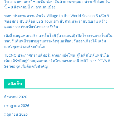
ใจกลางมหานคร” ชวนชิม ช้อป สินค้าเกษตรคุณภาพจากทั่วไทย วัน
นี้ – 8 สิงหาคมนี้ ณ ลานคนเมือง
ททท. ประกาศความสำเร็จ Village to the World Season 5 ผนึก 9
พันธมิตร ขับเคลื่อน ESG Tourism สืบสานพระราชปณิธาน สร้าง
คุณค่าการท่องเที่ยวไทยอย่างยั่งยืน
เหิงลี่ แมนูแฟคเจอริ่ง เทคโนโลยี (ไทยแลนด์) เปิดโรงงานแห่งใหม่ใน
ชลบุรี เดินหน้าขยายฐานการผลิตสู่เอเชียตะวันออกเฉียงใต้ เสริม
แกร่งยุทธศาสตร์ระดับโลก
TECNO ประกาศทรานส์ฟอร์มจากเกมมิ่งโฟน สู่ไลฟ์สไตล์แฟชั่นไอ
เท็ม เสิร์ฟใหญ่ปักหมุดแลนมาร์คใหม่กลางสถานี MRT วาง POVA 8
Series จุดเริ่มต้นครั้งสำคัญ
คลังเก็บ
สิงหาคม 2026
กรกฎาคม 2026
มิถุนายน 2026