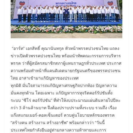
​ “อาร์ท” เอกสิทธิ์ คุณานันทกุล หัวหน้าพรรคปวงชนไทย แถลง
ข่าวเปิดตัวพรรคปวงชนไทย พร้อมนำทัพคณะกรรมการบริหาร
พรรค ว่าที่ผู้สมัครสมาชิกสภาผู้แทนราษฎรทั่วประเทศ ประกาศ
ความพร้อมทำหน้าที่แคนดิเดตนายกรัฐมนตรีของพรรคปวงชน
ไทย อาสาเข้ามาแก้ปัญหาของประเทศ
ทุกมิติ มั่นใจสามารถแก้ปัญหาเศรษฐกิจปากท้อง ปัญหาความ
มั่นคงทุกด้าน โดยเฉพาะ แก้ปัญหาการทุจริตคอร์รัปชันทั้ง
ระบบ “ซีโร่ คอร์รัปชัน” ที่ทำให้งบประมาณแผ่นดินหายไปปีละ
กว่า 3 ล้านล้านบาท จึงต้องปราบปรามทั้งระบบ รวมถึง เรื่อง
แก๊งสแกมเมอร์-คอลเซ็นเตอร์ ควบคู่นโยบายหลักของพรรค
“สร้างคน สร้างงาน สร้างอาชีพ” พร้อมกล่าวว่า “วันนี้
ประเทศไทยกำลังยืนอยู่ท่ามกลางความท้าทายและการ