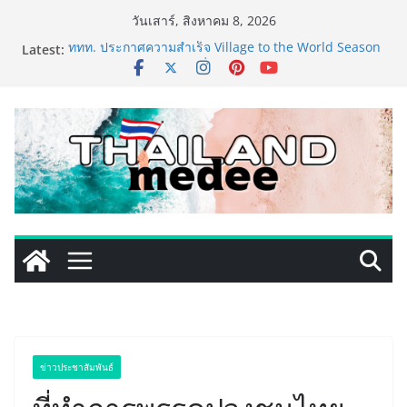
Skip
วันเสาร์, สิงหาคม 8, 2026
to
Latest:
ททท. ประกาศความสำเร็จ Village to the World Season
content
5 ผนึก 9 พันธมิตร ขับเคลื่อน ESG Tourism สืบสานพระ
ราชปณิธาน สร้างคุณค่าการท่องเที่ยวไทยอย่างยั่งยืน
เหิงลี่ แมนูแฟคเจอริ่ง เทคโนโลยี (ไทยแลนด์) เปิดโรงงาน
แห่งใหม่ในชลบุรี เดินหน้าขยายฐานการผลิตสู่เอเชียตะวัน
ออกเฉียงใต้ เสริมแกร่งยุทธศาสตร์ระดับโลก
TECNO ประกาศทรานส์ฟอร์มจากเกมมิ่งโฟน สู่ไลฟ์สไตล์
แฟชั่นไอเท็ม เสิร์ฟใหญ่ปักหมุดแลนมาร์คใหม่กลางสถานี
MRT วาง POVA 8 Series จุดเริ่มต้นครั้งสำคัญ
PIPPER STANDARD® เปิดตัวแชมพูอาบน้ำ และ โฟมอาบ
แห้งสัตว์เลี้ยง ชูนวัตกรรมพลังธรรมชาติ “Zero-Residue”
เลียขนได้ ปลอดภัย ไร้สารตกค้าง
เริ่มแล้ว! อ.ต.ก.แฟร์ 4 ภาค @ภาคกลาง “มนต์เสน่ห์เกษตร
ไทย สู่ใจกลางมหานคร” ชวนชิม ช้อป สินค้าเกษตร
คุณภาพจากทั่วไทย วันนี้ – 8 สิงหาคมนี้ ณ ลานคนเมือง
ข่าวประชาสัมพันธ์