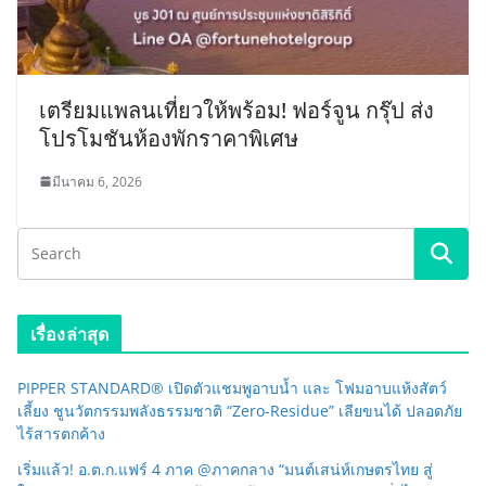
เตรียมแพลนเที่ยวให้พร้อม! ฟอร์จูน กรุ๊ป ส่ง
โปรโมชันห้องพักราคาพิเศษ
มีนาคม 6, 2026
เรื่องล่าสุด
PIPPER STANDARD® เปิดตัวแชมพูอาบน้ำ และ โฟมอาบแห้งสัตว์
เลี้ยง ชูนวัตกรรมพลังธรรมชาติ “Zero-Residue” เลียขนได้ ปลอดภัย
ไร้สารตกค้าง
เริ่มแล้ว! อ.ต.ก.แฟร์ 4 ภาค @ภาคกลาง “มนต์เสน่ห์เกษตรไทย สู่