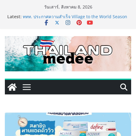
Skip
วันเสาร์, สิงหาคม 8, 2026
to
เริ่มแล้ว! อ.ต.ก.แฟร์ 4 ภาค @ภาคกลาง “มนต์เสน่ห์เกษตร
Latest:
ไทย สู่ใจกลางมหานคร” ชวนชิม ช้อป สินค้าเกษตร
content
คุณภาพจากทั่วไทย วันนี้ – 8 สิงหาคมนี้ ณ ลานคนเมือง
ททท. ประกาศความสำเร็จ Village to the World Season
5 ผนึก 9 พันธมิตร ขับเคลื่อน ESG Tourism สืบสานพระ
ราชปณิธาน สร้างคุณค่าการท่องเที่ยวไทยอย่างยั่งยืน
เหิงลี่ แมนูแฟคเจอริ่ง เทคโนโลยี (ไทยแลนด์) เปิดโรงงาน
แห่งใหม่ในชลบุรี เดินหน้าขยายฐานการผลิตสู่เอเชียตะวัน
ออกเฉียงใต้ เสริมแกร่งยุทธศาสตร์ระดับโลก
TECNO ประกาศทรานส์ฟอร์มจากเกมมิ่งโฟน สู่ไลฟ์สไตล์
แฟชั่นไอเท็ม เสิร์ฟใหญ่ปักหมุดแลนมาร์คใหม่กลางสถานี
MRT วาง POVA 8 Series จุดเริ่มต้นครั้งสำคัญ
PIPPER STANDARD® เปิดตัวแชมพูอาบน้ำ และ โฟมอาบ
แห้งสัตว์เลี้ยง ชูนวัตกรรมพลังธรรมชาติ “Zero-Residue”
เลียขนได้ ปลอดภัย ไร้สารตกค้าง