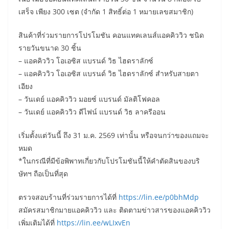
เสร็จ เพียง 300 เซต (จำกัด 1 สิทธิ์ต่อ 1 หมายเลขสมาชิก)
สินค้าที่ร่วมรายการโปรโมชัน คอนแทคเลนส์แอคคิววิว ชนิด
รายวันขนาด 30 ชิ้น
– แอคคิววิว โอเอซิส แบรนด์ วิธ ไฮดราลักซ์
– แอคคิววิว โอเอซิส แบรนด์ วิธ ไฮดราลักซ์ สำหรับสายตา
เอียง
– วันเดย์ แอคคิววิว มอยซ์ แบรนด์ มัลติโฟคอล
– วันเดย์ แอคคิววิว ดีไฟน์ แบรนด์ วิธ ลาครีออน
เริ่มตั้งแต่วันนี้ ถึง 31 ม.ค. 2569 เท่านั้น หรือจนกว่าของแถมจะ
หมด
*ในกรณีที่มีข้อพิพาทเกี่ยวกับโปรโมชันนี้ให้คำตัดสินของบริ
ษัทฯ ถือเป็นที่สุด
ตรวจสอบร้านที่ร่วมรายการได้ที่
https://lin.ee/p0bhMdp
สมัครสมาชิกมายแอคคิววิว และ ติดตามข่าวสารของแอคคิววิว
เพิ่มเติมได้ที่
https://lin.ee/wLIxvEn