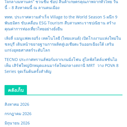
ใจกลางมหานคร” ชวนชิม ช้อป สินค้าเกษตรคุณภาพจากทั่วไทย วัน
นี้ – 8 สิงหาคมนี้ ณ ลานคนเมือง
ททท. ประกาศความสำเร็จ Village to the World Season 5 ผนึก 9
พันธมิตร ขับเคลื่อน ESG Tourism สืบสานพระราชปณิธาน สร้าง
คุณค่าการท่องเที่ยวไทยอย่างยั่งยืน
เหิงลี่ แมนูแฟคเจอริ่ง เทคโนโลยี (ไทยแลนด์) เปิดโรงงานแห่งใหม่ใน
ชลบุรี เดินหน้าขยายฐานการผลิตสู่เอเชียตะวันออกเฉียงใต้ เสริม
แกร่งยุทธศาสตร์ระดับโลก
TECNO ประกาศทรานส์ฟอร์มจากเกมมิ่งโฟน สู่ไลฟ์สไตล์แฟชั่นไอ
เท็ม เสิร์ฟใหญ่ปักหมุดแลนมาร์คใหม่กลางสถานี MRT วาง POVA 8
Series จุดเริ่มต้นครั้งสำคัญ
คลังเก็บ
สิงหาคม 2026
กรกฎาคม 2026
มิถุนายน 2026