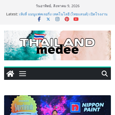
Skip
วันอาทิตย์, สิงหาคม 9, 2026
to
ททท. ประกาศความสำเร็จ Village to the World Season
Latest:
content
5 ผนึก 9 พันธมิตร ขับเคลื่อน ESG Tourism สืบสานพระ
ราชปณิธาน สร้างคุณค่าการท่องเที่ยวไทยอย่างยั่งยืน
เหิงลี่ แมนูแฟคเจอริ่ง เทคโนโลยี (ไทยแลนด์) เปิดโรงงาน
แห่งใหม่ในชลบุรี เดินหน้าขยายฐานการผลิตสู่เอเชียตะวัน
ออกเฉียงใต้ เสริมแกร่งยุทธศาสตร์ระดับโลก
LORDNINE จัดศึกคนดังสายเกม ไทย ปะทะ ฟิลิปปินส์ ใน
“Rise of the Tenth Lord” เปิดสงครามกิลด์ข้ามประเทศ
ฉลองเซิร์ฟเวอร์ใหม่ เฮเลนา
PIPPER STANDARD® เปิดตัวแชมพูอาบน้ำ และ โฟมอาบ
แห้งสัตว์เลี้ยง ชูนวัตกรรมพลังธรรมชาติ “Zero-Residue”
เลียขนได้ ปลอดภัย ไร้สารตกค้าง
เริ่มแล้ว! อ.ต.ก.แฟร์ 4 ภาค @ภาคกลาง “มนต์เสน่ห์เกษตร
ไทย สู่ใจกลางมหานคร” ชวนชิม ช้อป สินค้าเกษตร
คุณภาพจากทั่วไทย วันนี้ – 8 สิงหาคมนี้ ณ ลานคนเมือง