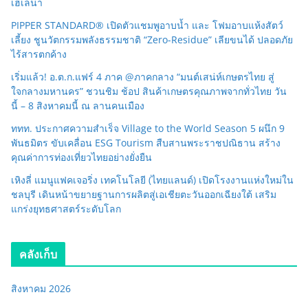
เฮเลนา
PIPPER STANDARD® เปิดตัวแชมพูอาบน้ำ และ โฟมอาบแห้งสัตว์
เลี้ยง ชูนวัตกรรมพลังธรรมชาติ “Zero-Residue” เลียขนได้ ปลอดภัย
ไร้สารตกค้าง
เริ่มแล้ว! อ.ต.ก.แฟร์ 4 ภาค @ภาคกลาง “มนต์เสน่ห์เกษตรไทย สู่
ใจกลางมหานคร” ชวนชิม ช้อป สินค้าเกษตรคุณภาพจากทั่วไทย วัน
นี้ – 8 สิงหาคมนี้ ณ ลานคนเมือง
ททท. ประกาศความสำเร็จ Village to the World Season 5 ผนึก 9
พันธมิตร ขับเคลื่อน ESG Tourism สืบสานพระราชปณิธาน สร้าง
คุณค่าการท่องเที่ยวไทยอย่างยั่งยืน
เหิงลี่ แมนูแฟคเจอริ่ง เทคโนโลยี (ไทยแลนด์) เปิดโรงงานแห่งใหม่ใน
ชลบุรี เดินหน้าขยายฐานการผลิตสู่เอเชียตะวันออกเฉียงใต้ เสริม
แกร่งยุทธศาสตร์ระดับโลก
คลังเก็บ
สิงหาคม 2026