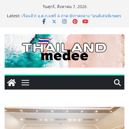
Skip
วันศุกร์, สิงหาคม 7, 2026
to
Latest:
เริ่มแล้ว! อ.ต.ก.แฟร์ 4 ภาค @ภาคกลาง “มนต์เสน่ห์เกษตร
content
ไทย สู่ใจกลางมหานคร” ชวนชิม ช้อป สินค้าเกษตร
คุณภาพจากทั่วไทย วันนี้ – 8 สิงหาคมนี้ ณ ลานคนเมือง
ททท. ประกาศความสำเร็จ Village to the World Season
5 ผนึก 9 พันธมิตร ขับเคลื่อน ESG Tourism สืบสานพระ
ราชปณิธาน สร้างคุณค่าการท่องเที่ยวไทยอย่างยั่งยืน
เหิงลี่ แมนูแฟคเจอริ่ง เทคโนโลยี (ไทยแลนด์) เปิดโรงงาน
แห่งใหม่ในชลบุรี เดินหน้าขยายฐานการผลิตสู่เอเชียตะวัน
ออกเฉียงใต้ เสริมแกร่งยุทธศาสตร์ระดับโลก
TECNO ประกาศทรานส์ฟอร์มจากเกมมิ่งโฟน สู่ไลฟ์สไตล์
แฟชั่นไอเท็ม เสิร์ฟใหญ่ปักหมุดแลนมาร์คใหม่กลางสถานี
MRT วาง POVA 8 Series จุดเริ่มต้นครั้งสำคัญ
PIPPER STANDARD® เปิดตัวแชมพูอาบน้ำ และ โฟมอาบ
แห้งสัตว์เลี้ยง ชูนวัตกรรมพลังธรรมชาติ “Zero-Residue”
เลียขนได้ ปลอดภัย ไร้สารตกค้าง