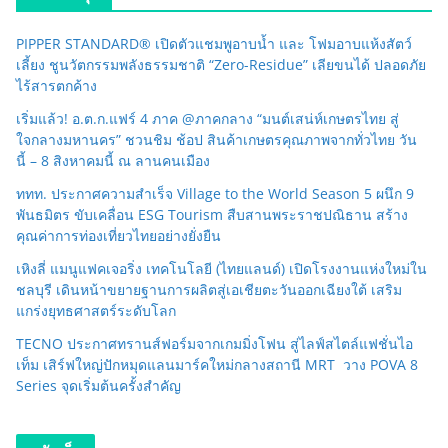
PIPPER STANDARD® เปิดตัวแชมพูอาบน้ำ และ โฟมอาบแห้งสัตว์
เลี้ยง ชูนวัตกรรมพลังธรรมชาติ “Zero-Residue” เลียขนได้ ปลอดภัย
ไร้สารตกค้าง
เริ่มแล้ว! อ.ต.ก.แฟร์ 4 ภาค @ภาคกลาง “มนต์เสน่ห์เกษตรไทย สู่
ใจกลางมหานคร” ชวนชิม ช้อป สินค้าเกษตรคุณภาพจากทั่วไทย วัน
นี้ – 8 สิงหาคมนี้ ณ ลานคนเมือง
ททท. ประกาศความสำเร็จ Village to the World Season 5 ผนึก 9
พันธมิตร ขับเคลื่อน ESG Tourism สืบสานพระราชปณิธาน สร้าง
คุณค่าการท่องเที่ยวไทยอย่างยั่งยืน
เหิงลี่ แมนูแฟคเจอริ่ง เทคโนโลยี (ไทยแลนด์) เปิดโรงงานแห่งใหม่ใน
ชลบุรี เดินหน้าขยายฐานการผลิตสู่เอเชียตะวันออกเฉียงใต้ เสริม
แกร่งยุทธศาสตร์ระดับโลก
TECNO ประกาศทรานส์ฟอร์มจากเกมมิ่งโฟน สู่ไลฟ์สไตล์แฟชั่นไอ
เท็ม เสิร์ฟใหญ่ปักหมุดแลนมาร์คใหม่กลางสถานี MRT วาง POVA 8
Series จุดเริ่มต้นครั้งสำคัญ