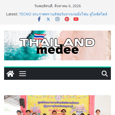
Skip
วันพฤหัสบดี, สิงหาคม 6, 2026
to
Latest:
TECNO ประกาศทรานส์ฟอร์มจากเกมมิ่งโฟน สู่ไลฟ์สไตล์
content
แฟชั่นไอเท็ม เสิร์ฟใหญ่ปักหมุดแลนมาร์คใหม่กลางสถานี
MRT วาง POVA 8 Series จุดเริ่มต้นครั้งสำคัญ
ครั้งแรกของอุตสาหกรรมสีไทย นิปปอนเพนต์ผนึก 6 พันธ
มิตรโมเดิร์นเทรดชั้นนำ นำร่องเปิดตัว “NIPPON PAINT
WORRY FREE” โปรแกรมดูแลคุณภาพฟิล์มสีหลังการขาย
ยกระดับความมั่นใจลูกค้าด้วยผลิตภัณฑ์คุณภาพและ
บริการหลังการขายที่ครบวงจร
เริ่มแล้ว! อ.ต.ก.แฟร์ 4 ภาค @ภาคกลาง “มนต์เสน่ห์เกษตร
ไทย สู่ใจกลางมหานคร” ชวนชิม ช้อป สินค้าเกษตร
คุณภาพจากทั่วไทย วันนี้ – 8 สิงหาคมนี้ ณ ลานคนเมือง
ททท. ประกาศความสำเร็จ Village to the World Season
5 ผนึก 9 พันธมิตร ขับเคลื่อน ESG Tourism สืบสานพระ
ราชปณิธาน สร้างคุณค่าการท่องเที่ยวไทยอย่างยั่งยืน
เหิงลี่ แมนูแฟคเจอริ่ง เทคโนโลยี (ไทยแลนด์) เปิดโรงงาน
แห่งใหม่ในชลบุรี เดินหน้าขยายฐานการผลิตสู่เอเชียตะวัน
ออกเฉียงใต้ เสริมแกร่งยุทธศาสตร์ระดับโลก