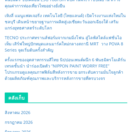
คุณค่าการท่องเที่ยวไทยอย่างยั่งยืน
เหิงลี่ แมนูแฟคเจอริ่ง เทคโนโลยี (ไทยแลนด์) เปิดโรงงานแห่งใหม่ใน
ชลบุรี เดินหน้าขยายฐานการผลิตสู่เอเชียตะวันออกเฉียงใต้ เสริม
แกร่งยุทธศาสตร์ระดับโลก
TECNO ประกาศทรานส์ฟอร์มจากเกมมิ่งโฟน สู่ไลฟ์สไตล์แฟชั่นไอ
เท็ม เสิร์ฟใหญ่ปักหมุดแลนมาร์คใหม่กลางสถานี MRT วาง POVA 8
Series จุดเริ่มต้นครั้งสำคัญ
ครั้งแรกของอุตสาหกรรมสีไทย นิปปอนเพนต์ผนึก 6 พันธมิตรโมเดิร์น
เทรดชั้นนำ นำร่องเปิดตัว “NIPPON PAINT WORRY FREE”
โปรแกรมดูแลคุณภาพฟิล์มสีหลังการขาย ยกระดับความมั่นใจลูกค้า
ด้วยผลิตภัณฑ์คุณภาพและบริการหลังการขายที่ครบวงจร
คลังเก็บ
สิงหาคม 2026
กรกฎาคม 2026
มิถุนายน 2026