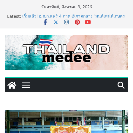
Skip
วันอาทิตย์, สิงหาคม 9, 2026
to
Latest:
เริ่มแล้ว! อ.ต.ก.แฟร์ 4 ภาค @ภาคกลาง “มนต์เสน่ห์เกษตร
content
ไทย สู่ใจกลางมหานคร” ชวนชิม ช้อป สินค้าเกษตร
คุณภาพจากทั่วไทย วันนี้ – 8 สิงหาคมนี้ ณ ลานคนเมือง
ททท. ประกาศความสำเร็จ Village to the World Season
5 ผนึก 9 พันธมิตร ขับเคลื่อน ESG Tourism สืบสานพระ
ราชปณิธาน สร้างคุณค่าการท่องเที่ยวไทยอย่างยั่งยืน
เหิงลี่ แมนูแฟคเจอริ่ง เทคโนโลยี (ไทยแลนด์) เปิดโรงงาน
แห่งใหม่ในชลบุรี เดินหน้าขยายฐานการผลิตสู่เอเชียตะวัน
ออกเฉียงใต้ เสริมแกร่งยุทธศาสตร์ระดับโลก
LORDNINE จัดศึกคนดังสายเกม ไทย ปะทะ ฟิลิปปินส์ ใน
“Rise of the Tenth Lord” เปิดสงครามกิลด์ข้ามประเทศ
ฉลองเซิร์ฟเวอร์ใหม่ เฮเลนา
PIPPER STANDARD® เปิดตัวแชมพูอาบน้ำ และ โฟมอาบ
แห้งสัตว์เลี้ยง ชูนวัตกรรมพลังธรรมชาติ “Zero-Residue”
เลียขนได้ ปลอดภัย ไร้สารตกค้าง