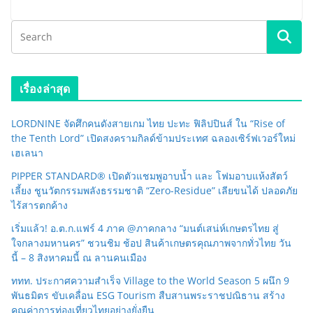
เรื่องล่าสุด
LORDNINE จัดศึกคนดังสายเกม ไทย ปะทะ ฟิลิปปินส์ ใน “Rise of
the Tenth Lord” เปิดสงครามกิลด์ข้ามประเทศ ฉลองเซิร์ฟเวอร์ใหม่
เฮเลนา
PIPPER STANDARD® เปิดตัวแชมพูอาบน้ำ และ โฟมอาบแห้งสัตว์
เลี้ยง ชูนวัตกรรมพลังธรรมชาติ “Zero-Residue” เลียขนได้ ปลอดภัย
ไร้สารตกค้าง
เริ่มแล้ว! อ.ต.ก.แฟร์ 4 ภาค @ภาคกลาง “มนต์เสน่ห์เกษตรไทย สู่
ใจกลางมหานคร” ชวนชิม ช้อป สินค้าเกษตรคุณภาพจากทั่วไทย วัน
นี้ – 8 สิงหาคมนี้ ณ ลานคนเมือง
ททท. ประกาศความสำเร็จ Village to the World Season 5 ผนึก 9
พันธมิตร ขับเคลื่อน ESG Tourism สืบสานพระราชปณิธาน สร้าง
คุณค่าการท่องเที่ยวไทยอย่างยั่งยืน