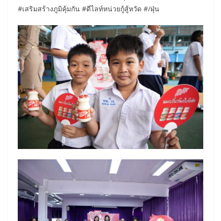
#เสริมสร้างภูมิคุ้มกัน #ดีไลท์หน่วยกู้สู้หวัด #/ฝุ่น